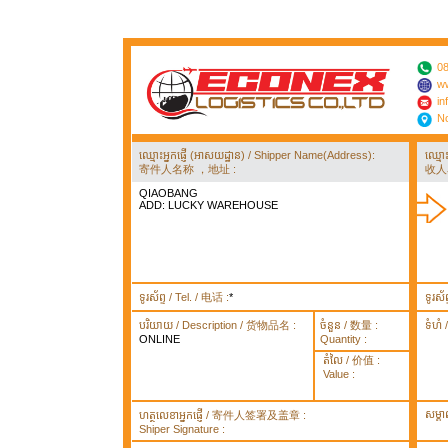
08
ww
in
No
ឈ្មោះអ្នកផ្ញើ (អាសយដ្ឋាន) / Shipper Name(Address):
ឈ្មោ
寄件人名称 ，地址 :
收人
QIAOBANG
ADD: LUCKY WAREHOUSE
ទូរស័ព្ទ / Tel. / 电话 :
*
ទូរស័
បរិយាយ / Description / 货物品名 :
ចំនួន / 数量 :
ទំហំ
ONLINE
Quantity :
តំលៃ / 价值 :
Value :
សម្គ
ហត្ថលេខាអ្នកផ្ញើ / 寄件人签署及盖章 :
Shiper Signature :