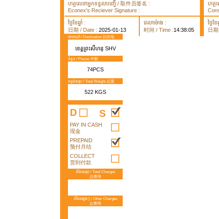
ហត្ថលេខាអ្នកទទួលបញ្ធើ / 取件员签名 :
ហត្ថ
Econex's Reciever Signature :
Cons
ថ្ងៃខែឆ្នាំ :
វេលាម៉ោង :
ថ្ងៃខែឆ្
日期 / Date :
2025-01-13
时间 / Time :
14:38:05
日期 /
គោលដៅ / Destination 目的地
ខេត្តព្រះសីហនុ SHV
ចំនួន / Pieces 件数
74PCS
ទម្ងន់សរុប / Total Weight 总重
522 KGS
D
S
PAY IN CASH
现金
PREPAID
预付月结
COLLECT
货到付款
តំលៃសរុប / Total Charges
总费用
តំលៃផ្សេងៗ / Other Charges
总费用