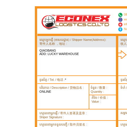
08
ww
in
No
ឈ្មោះអ្នកផ្ញើ (អាសយដ្ឋាន) / Shipper Name(Address):
ឈ្មោ
寄件人名称 ，地址 :
收人
QIAOBANG
ADD: LUCKY WAREHOUSE
ទូរស័ព្ទ / Tel. / 电话 :
*
ទូរស័
បរិយាយ / Description / 货物品名 :
ចំនួន / 数量 :
ទំហំ
ONLINE
Quantity :
តំលៃ / 价值 :
Value :
សម្គ
ហត្ថលេខាអ្នកផ្ញើ / 寄件人签署及盖章 :
Shiper Signature :
ហត្ថលេខាអ្នកទទួលបញ្ធើ / 取件员签名 :
ហត្ថ