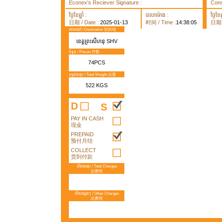
Econex's Reciever Signature :
Cons
ថ្ងៃខែឆ្នាំ :
វេលាម៉ោង :
ថ្ងៃខែឆ្
日期 / Date :
2025-01-13
时间 / Time :
14:38:05
日期 /
គោលដៅ / Destination 目的地
ខេត្តព្រះសីហនុ SHV
ចំនួន / Pieces 件数
74PCS
ទម្ងន់សរុប / Total Weight 总重
522 KGS
D
S
PAY IN CASH
现金
PREPAID
预付月结
COLLECT
货到付款
តំលៃសរុប / Total Charges
总费用
តំលៃផ្សេងៗ / Other Charges
总费用