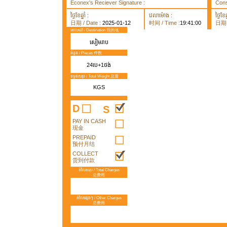
Econex's Reciever Signature :
Cons
ថ្ងៃខែឆ្នាំ :
វេលាម៉ោង :
ថ្ងៃខែឆ្
日期 / Date :
2025-01-12
时间 / Time :
19:41:00
日期 /
គោលដៅ / Destination 目的地
សៀមរាប
ចំនួន / Pieces 件数
24បេ+1ថង់
ទម្ងន់សរុប / Total Weight 总重
KGS
D
S
PAY IN CASH
现金
PREPAID
预付月结
COLLECT
货到付款
តំលៃសរុប / Total Charges
总费用
តំលៃផ្សេងៗ / Other Charges
总费用