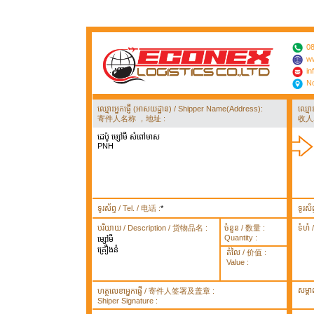
08
ww
in
No
ឈ្មោះអ្នកផ្ញើ (អាសយដ្ឋាន) / Shipper Name(Address):
ឈ្មោ
寄件人名称 ，地址 :
收人
ដេប៉ូ ម្សៅមី សំពៅមាស
PNH
ទូរស័ព្ទ / Tel. / 电话 :
*
ទូរស័
បរិយាយ / Description / 货物品名 :
ចំនួន / 数量 :
ទំហំ
Quantity :
ម្សៅមី
គ្រឿងនំ
តំលៃ / 价值 :
Value :
សម្គ
ហត្ថលេខាអ្នកផ្ញើ / 寄件人签署及盖章 :
Shiper Signature :