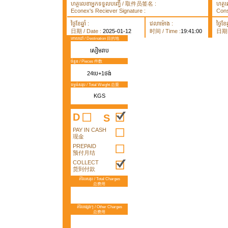
ហត្ថលេខាអ្នកទទួលបញ្ធើ / 取件员签名 :
ហត្ថ
Econex's Reciever Signature :
Cons
ថ្ងៃខែឆ្នាំ :
វេលាម៉ោង :
ថ្ងៃខែឆ្
日期 / Date :
2025-01-12
时间 / Time :
19:41:00
日期 /
គោលដៅ / Destination 目的地
សៀមរាប
ចំនួន / Pieces 件数
24បេ+1ថង់
ទម្ងន់សរុប / Total Weight 总重
KGS
D
S
PAY IN CASH
现金
PREPAID
预付月结
COLLECT
货到付款
តំលៃសរុប / Total Charges
总费用
តំលៃផ្សេងៗ / Other Charges
总费用