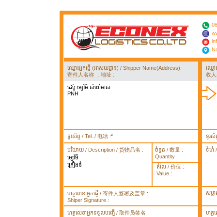
08
ww
in
No
ឈ្មោះអ្នកផ្ញើ (អាសយដ្ឋាន) / Shipper Name(Address):
ឈ្មោ
寄件人名称 ，地址 :
收人
ដេប៉ូ ម្សៅមី សំពៅមាស
PNH
ទូរស័ព្ទ / Tel. / 电话 :
*
ទូរស័
បរិយាយ / Description / 货物品名 :
ចំនួន / 数量 :
ទំហំ
Quantity :
ម្សៅមី
គ្រឿងនំ
តំលៃ / 价值 :
Value :
សម្គ
ហត្ថលេខាអ្នកផ្ញើ / 寄件人签署及盖章 :
Shiper Signature :
ហត្ថលេខាអ្នកទទួលបញ្ធើ / 取件员签名 :
ហត្ថ