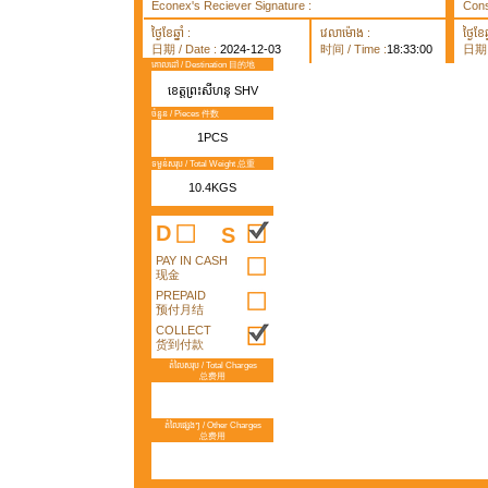
Econex's Reciever Signature :
Cons
ថ្ងៃខែឆ្នាំ :
វេលាម៉ោង :
ថ្ងៃខែឆ្
日期 / Date :
2024-12-03
时间 / Time :
18:33:00
日期 /
គោលដៅ / Destination 目的地
ខេត្តព្រះសីហនុ SHV
ចំនួន / Pieces 件数
1PCS
ទម្ងន់សរុប / Total Weight 总重
10.4KGS
D
S
PAY IN CASH
现金
PREPAID
预付月结
COLLECT
货到付款
តំលៃសរុប / Total Charges
总费用
តំលៃផ្សេងៗ / Other Charges
总费用