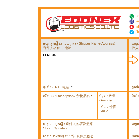
08
ww
in
No
ឈ្មោះអ្នកផ្ញើ (អាសយដ្ឋាន) / Shipper Name(Address):
ឈ្មោ
寄件人名称 ，地址 :
收人
LEFENG
ទូរស័ព្ទ / Tel. / 电话 :
*
ទូរស័
បរិយាយ / Description / 货物品名 :
ចំនួន / 数量 :
ទំហំ
Quantity :
តំលៃ / 价值 :
Value :
សម្គ
ហត្ថលេខាអ្នកផ្ញើ / 寄件人签署及盖章 :
Shiper Signature :
ហត្ថលេខាអ្នកទទួលបញ្ធើ / 取件员签名 :
ហត្ថ