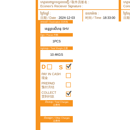
ហត្ថលេខាអ្នកទទួលបញ្ធើ / 取件员签名 :
ហត្ថ
Econex's Reciever Signature :
Cons
ថ្ងៃខែឆ្នាំ :
វេលាម៉ោង :
ថ្ងៃខែឆ្
日期 / Date :
2024-12-03
时间 / Time :
18:33:00
日期 /
គោលដៅ / Destination 目的地
ខេត្តព្រះសីហនុ SHV
ចំនួន / Pieces 件数
1PCS
ទម្ងន់សរុប / Total Weight 总重
10.4KGS
D
S
PAY IN CASH
现金
PREPAID
预付月结
COLLECT
货到付款
តំលៃសរុប / Total Charges
总费用
តំលៃផ្សេងៗ / Other Charges
总费用