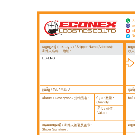
08
ww
in
No
ឈ្មោះអ្នកផ្ញើ (អាសយដ្ឋាន) / Shipper Name(Address):
ឈ្មោ
寄件人名称 ，地址 :
收人
LEFENG
ទូរស័ព្ទ / Tel. / 电话 :
*
ទូរស័
បរិយាយ / Description / 货物品名 :
ចំនួន / 数量 :
ទំហំ
Quantity :
តំលៃ / 价值 :
Value :
សម្គ
ហត្ថលេខាអ្នកផ្ញើ / 寄件人签署及盖章 :
Shiper Signature :