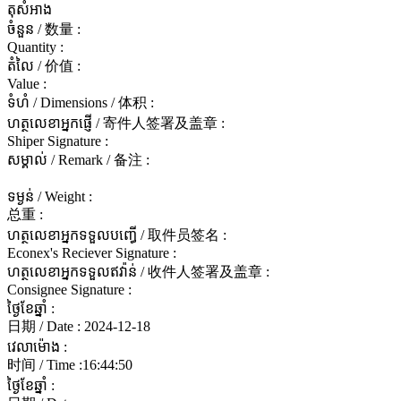
តុសំអាង
ចំនួន / 数量 :
Quantity :
តំលៃ / 价值 :
Value :
ទំហំ / Dimensions / 体积 :
ហត្ថលេខាអ្នកផ្ញើ / 寄件人签署及盖章 :
Shiper Signature :
សម្គាល់ / Remark / 备注 :
ទម្ងន់ / Weight :
总重 :
ហត្ថលេខាអ្នកទទួលបញ្ធើ / 取件员签名 :
Econex's Reciever Signature :
ហត្ថលេខាអ្នកទទួលឥវ៉ាន់ / 收件人签署及盖章 :
Consignee Signature :
ថ្ងៃខែឆ្នាំ :
日期 / Date :
2024-12-18
វេលាម៉ោង :
时间 / Time :
16:44:50
ថ្ងៃខែឆ្នាំ :