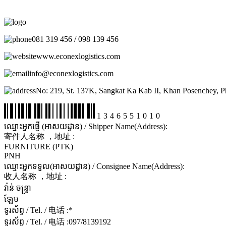
081 319 456 / 098 139 456
www.econexlogistics.com
info@econexlogistics.com
No: 219, St. 137K, Sangkat Ka Kab II, Khan Posenchey, 
1346551010
ឈ្មោះអ្នកផ្ញើ (អាសយដ្ឋាន) / Shipper Name(Address):
寄件人名称 ，地址 :
FURNITURE (PTK)
PNH
ឈ្មោះអ្នកទទួល(អាសយដ្ឋាន) / Consignee Name(Address):
收人名称 ，地址 :
វ៉ាន់ ចន្ទ្រា
ឡែម
ទូរស័ព្ទ / Tel. / 电话 :
*
ទូរស័ព្ទ / Tel. / 电话 :
097/8139192