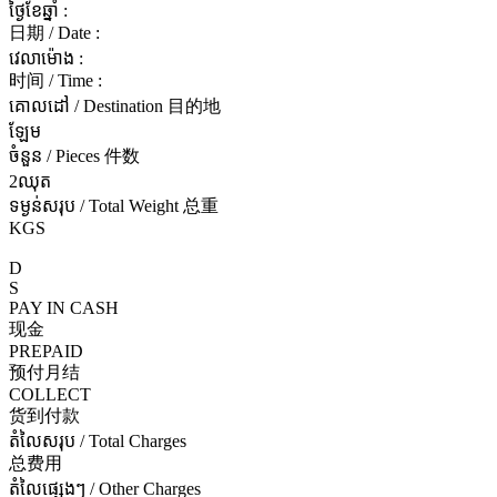
ថ្ងៃខែឆ្នាំ :
日期 / Date :
វេលាម៉ោង :
时间 / Time :
គោលដៅ / Destination 目的地
ឡែម
ចំនួន / Pieces 件数
2ឈុត
ទម្ងន់សរុប / Total Weight 总重
KGS
D
S
PAY IN CASH
现金
PREPAID
预付月结
COLLECT
货到付款
តំលៃសរុប / Total Charges
总费用
តំលៃផ្សេងៗ / Other Charges