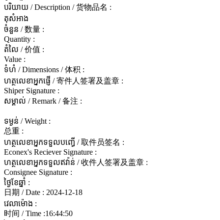
បរិយាយ / Description / 货物品名 :
តុសំអាង
ចំនួន / 数量 :
Quantity :
តំលៃ / 价值 :
Value :
ទំហំ / Dimensions / 体积 :
ហត្ថលេខាអ្នកផ្ញើ / 寄件人签署及盖章 :
Shiper Signature :
សម្គាល់ / Remark / 备注 :
ទម្ងន់ / Weight :
总重 :
ហត្ថលេខាអ្នកទទួលបញ្ធើ / 取件员签名 :
Econex's Reciever Signature :
ហត្ថលេខាអ្នកទទួលឥវ៉ាន់ / 收件人签署及盖章 :
Consignee Signature :
ថ្ងៃខែឆ្នាំ :
日期 / Date :
2024-12-18
វេលាម៉ោង :
时间 / Time :
16:44:50