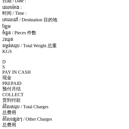
日期 / Date :
វេលាម៉ោង :
时间 / Time :
គោលដៅ / Destination 目的地
ឡែម
ចំនួន / Pieces 件数
2ឈុត
ទម្ងន់សរុប / Total Weight 总重
KGS
D
S
PAY IN CASH
现金
PREPAID
预付月结
COLLECT
货到付款
តំលៃសរុប / Total Charges
总费用
តំលៃផ្សេងៗ / Other Charges
总费用