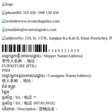
081 319 456 / 098 139 456
www.econexlogistics.com
info@econexlogistics.com
No: 219, St. 137K, Sangkat Ka Kab II, Khan Posenchey, 
1346551010
ឈ្មោះអ្នកផ្ញើ (អាសយដ្ឋាន) / Shipper Name(Address):
寄件人名称 ，地址 :
FURNITURE (PTK)
PNH
ឈ្មោះអ្នកទទួល(អាសយដ្ឋាន) / Consignee Name(Address):
收人名称 ，地址 :
វ៉ាន់ ចន្ទ្រា
ឡែម
ទូរស័ព្ទ / Tel. / 电话 :
*
ទូរស័ព្ទ / Tel. / 电话 :
097/8139192
បរិយាយ / Description / 货物品名 :