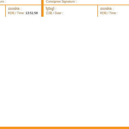
re :
Consignee Signature :
វេលាម៉ោង :
ថ្ងៃខែឆ្នាំ :
វេលាម៉ោង :
时间 / Time :
13:51:58
日期 / Date :
时间 / Time :