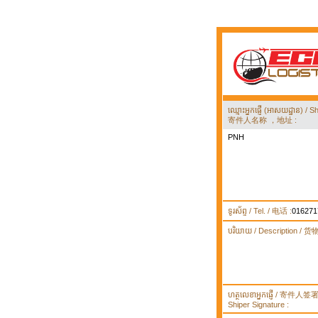
ឈ្មោះអ្នកផ្ញើ (អាសយដ្ឋាន) 
寄件人名称 ，地址 :
PNH
ទូរស័ព្ទ / Tel. / 电话 :
016271
បរិយាយ / Description / 
ហត្ថលេខាអ្នកផ្ញើ / 寄件人
Shiper Signature :