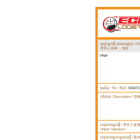
ឈ្មោះអ្នកផ្ញើ (អាសយដ្ឋាន) 
寄件人名称 ，地址 :
PNH
ទូរស័ព្ទ / Tel. / 电话 :
016271
បរិយាយ / Description / 
ហត្ថលេខាអ្នកផ្ញើ / 寄件人
Shiper Signature :
ហត្ថលេខាអ្នកទទួលបញ្ធើ /