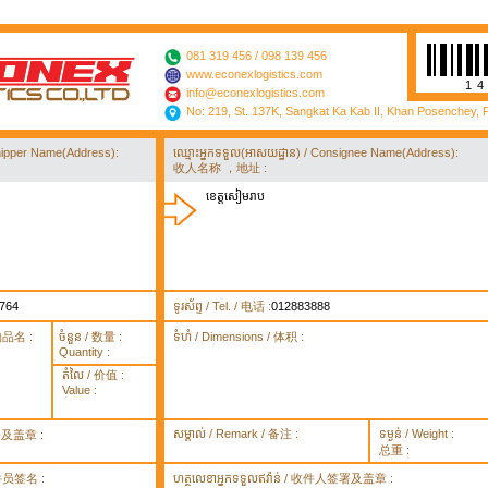
081 319 456 / 098 139 456
www.econexlogistics.com
1
info@econexlogistics.com
No: 219, St. 137K, Sangkat Ka Kab II, Khan Posenchey,
/ Shipper Name(Address):
ឈ្មោះអ្នកទទួល(អាសយដ្ឋាន) / Consignee Name(Address):
收人名称 ，地址 :
ខេត្តសៀមរាប
764
ទូរស័ព្ទ / Tel. / 电话 :
012883888
货物品名 :
ចំនួន / 数量 :
ទំហំ / Dimensions / 体积 :
Quantity :
តំលៃ / 价值 :
Value :
សម្គាល់ / Remark / 备注 :
ទម្ងន់ / Weight :
签署及盖章 :
总重 :
 取件员签名 :
ហត្ថលេខាអ្នកទទួលឥវ៉ាន់ / 收件人签署及盖章 :