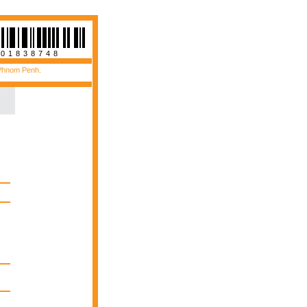
401838748
 Phnom Penh.