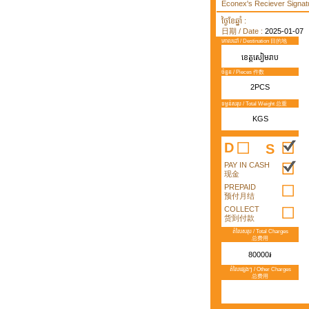
Econex's Reciever Signatu
ថ្ងៃខែឆ្នាំ :
日期 / Date :
2025-01-07
គោលដៅ / Destination 目的地
ខេត្តសៀមរាប
ចំនួន / Pieces 件数
2PCS
ទម្ងន់សរុប / Total Weight 总重
KGS
D
S
PAY IN CASH
现金
PREPAID
预付月结
COLLECT
货到付款
តំលៃសរុប / Total Charges
总费用
80000៛
តំលៃផ្សេងៗ / Other Charges
总费用