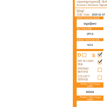
ហត្ថលេខាអ្នកទទួលបញ្ធើ /
Econex's Reciever Signatu
ថ្ងៃខែឆ្នាំ :
日期 / Date :
2025-01-07
គោលដៅ / Destination 目的地
ខេត្តសៀមរាប
ចំនួន / Pieces 件数
2PCS
ទម្ងន់សរុប / Total Weight 总重
KGS
D
S
PAY IN CASH
现金
PREPAID
预付月结
COLLECT
货到付款
តំលៃសរុប / Total Charges
总费用
80000៛
តំលៃផ្សេងៗ / Other Charges
总费用