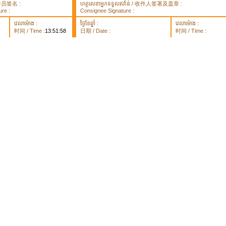
 取件员签名 :
ហត្ថលេខាអ្នកទទួលឥវ៉ាន់ / 收件人签署及盖章 :
re :
Consignee Signature :
វេលាម៉ោង :
ថ្ងៃខែឆ្នាំ :
វេលាម៉ោង :
时间 / Time :
13:51:58
日期 / Date :
时间 / Time :