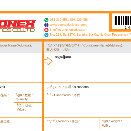
081 319 456 / 098 139 456
www.econexlogistics.com
1
info@econexlogistics.com
No: 219, St. 137K, Sangkat Ka Kab II, Khan Posenchey,
/ Shipper Name(Address):
ឈ្មោះអ្នកទទួល(អាសយដ្ឋាន) / Consignee Name(Address):
收人名称 ，地址 :
ខេត្តសៀមរាប
764
ទូរស័ព្ទ / Tel. / 电话 :
012883888
货物品名 :
ចំនួន / 数量 :
ទំហំ / Dimensions / 体积 :
Quantity :
តំលៃ / 价值 :
Value :
សម្គាល់ / Remark / 备注 :
ទម្ងន់ / Weight :
签署及盖章 :
总重 :