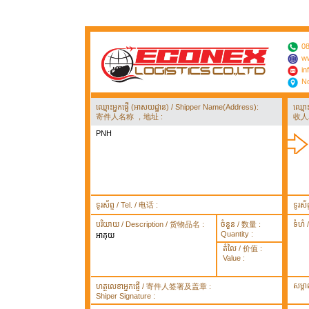
08
ww
in
No
ឈ្មោះអ្នកផ្ញើ (អាសយដ្ឋាន) / Shipper Name(Address):
ឈ្មោ
寄件人名称 ，地址 :
收人
PNH
ទូរស័ព្ទ / Tel. / 电话 :
ទូរស័
បរិយាយ / Description / 货物品名 :
ចំនួន / 数量 :
ទំហំ
Quantity :
អាគុយ
តំលៃ / 价值 :
Value :
សម្គ
ហត្ថលេខាអ្នកផ្ញើ / 寄件人签署及盖章 :
Shiper Signature :