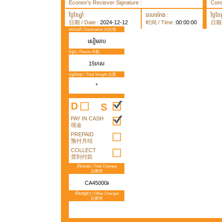
Econex's Reciever Signature :
Cons
ថ្ងៃខែឆ្នាំ :
វេលាម៉ោង :
ថ្ងៃខែឆ្
日期 / Date :
2024-12-12
时间 / Time :
00:00:00
日期 /
គោលដៅ / Destination 目的地
សៀមរាប
ចំនួន / Pieces 件数
15កេស
ទម្ងន់សរុប / Total Weight 总重
*
D
S
PAY IN CASH
现金
PREPAID
预付月结
COLLECT
货到付款
តំលៃសរុប / Total Charges
总费用
CA45000៛
តំលៃផ្សេងៗ / Other Charges
总费用