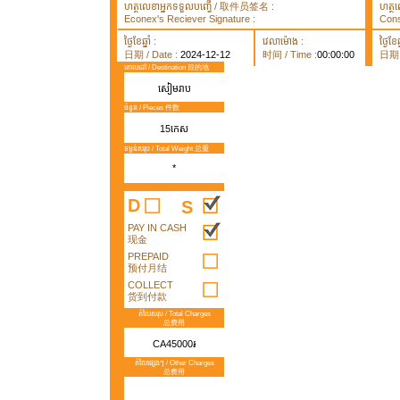
ហត្ថលេខាអ្នកទទួលបញ្ធើ / 取件员签名 :
ហត្ថ
Econex's Reciever Signature :
Cons
ថ្ងៃខែឆ្នាំ :
វេលាម៉ោង :
ថ្ងៃខែឆ្
日期 / Date :
2024-12-12
时间 / Time :
00:00:00
日期 /
គោលដៅ / Destination 目的地
សៀមរាប
ចំនួន / Pieces 件数
15កេស
ទម្ងន់សរុប / Total Weight 总重
*
D
S
PAY IN CASH
现金
PREPAID
预付月结
COLLECT
货到付款
តំលៃសរុប / Total Charges
总费用
CA45000៛
តំលៃផ្សេងៗ / Other Charges
总费用