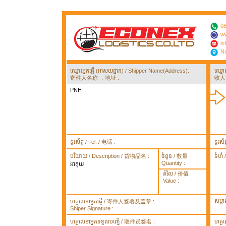
08
ww
in
No
ឈ្មោះអ្នកផ្ញើ (អាសយដ្ឋាន) / Shipper Name(Address):
ឈ្មោ
寄件人名称 ，地址 :
收人
PNH
ទូរស័ព្ទ / Tel. / 电话 :
ទូរស័
បរិយាយ / Description / 货物品名 :
ចំនួន / 数量 :
ទំហំ
Quantity :
អាគុយ
តំលៃ / 价值 :
Value :
សម្គ
ហត្ថលេខាអ្នកផ្ញើ / 寄件人签署及盖章 :
Shiper Signature :
ហត្ថលេខាអ្នកទទួលបញ្ធើ / 取件员签名 :
ហត្ថ