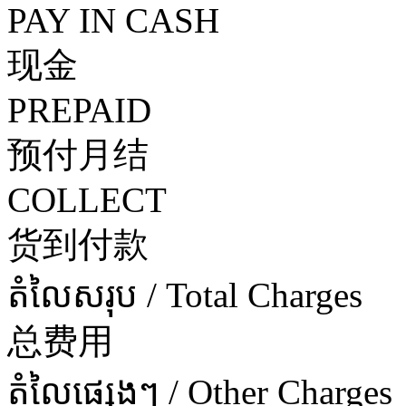
PAY IN CASH
现金
PREPAID
预付月结
COLLECT
货到付款
តំលៃសរុប / Total Charges
总费用
តំលៃផ្សេងៗ / Other Charges