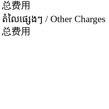
总费用
តំលៃផ្សេងៗ / Other Charges
总费用