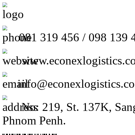
081 319 456 / 098 139 
www.econexlogistics.c
info@econexlogistics.c
No: 219, St. 137K, San
Phnom Penh.