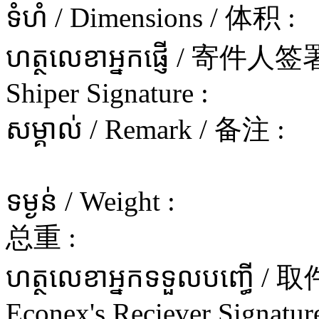
ទំហំ / Dimensions / 体积 :
ហត្ថលេខាអ្នកផ្ញើ / 寄件
Shiper Signature :
សម្គាល់ / Remark / 备注 :
ទម្ងន់ / Weight :
总重 :
ហត្ថលេខាអ្នកទទួលបញ្ធើ 
Econex's Reciever Signature