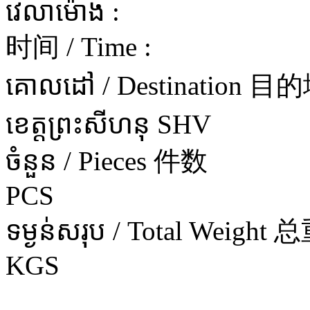
វេលាម៉ោង :
时间 / Time :
គោលដៅ / Destination 目
ខេត្តព្រះសីហនុ SHV
ចំនួន / Pieces 件数
PCS
ទម្ងន់សរុប / Total Weight 
KGS