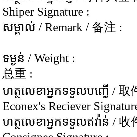
Shiper Signature :
សម្គាល់ / Remark / 备注 :
ទម្ងន់ / Weight :
总重 :
ហត្ថលេខាអ្នកទទួលបញ្ធើ 
Econex's Reciever Signature
ហត្ថលេខាអ្នកទទួលឥវ៉ាន
Consignee Signature :