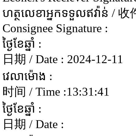
ហត្ថលេខាអ្នកទទួលឥវ៉ាន
Consignee Signature :
ថ្ងៃខែឆ្នាំ :
日期 / Date :
2024-12-11
វេលាម៉ោង :
时间 / Time :
13:31:41
ថ្ងៃខែឆ្នាំ :
日期 / Date :