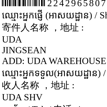
2242965807
ឈ្មោះអ្នកផ្ញើ (អាសយដ្ឋាន) /
寄件人名称 ，地址 :
UDA
JINGSEAN
ADD: UDA WAREHOUSE
ឈ្មោះអ្នកទទួល(អាសយដ្ឋាន) 
收人名称 ，地址 :
UDA SHV