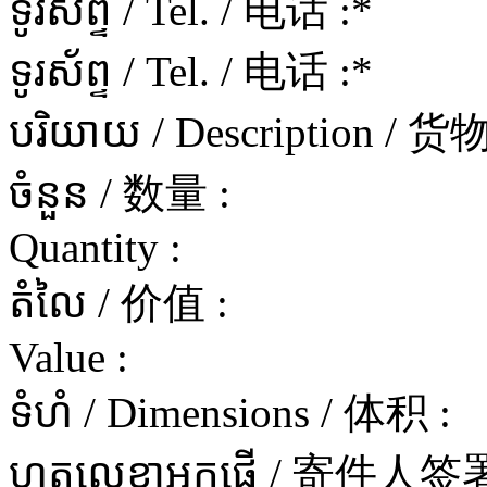
ទូរស័ព្ទ / Tel. / 电话 :
*
ទូរស័ព្ទ / Tel. / 电话 :
*
បរិយាយ / Description / 
ចំនួន / 数量 :
Quantity :
តំលៃ / 价值 :
Value :
ទំហំ / Dimensions / 体积 :
ហត្ថលេខាអ្នកផ្ញើ / 寄件