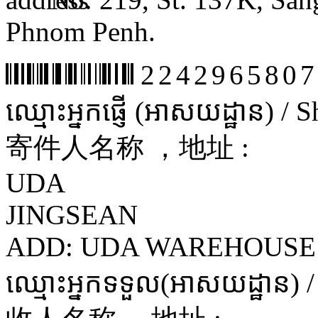
Phnom Penh.
2242965807
ឈ្មោះអ្នកផ្ញើ (អាសយដ្ឋាន) /
寄件人名称 ，地址 :
UDA
JINGSEAN
ADD: UDA WAREHOUSE
ឈ្មោះអ្នកទទួល(អាសយដ្ឋាន) 