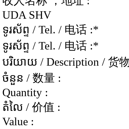
收人名称 ，地址 :
UDA SHV
ទូរស័ព្ទ / Tel. / 电话 :
*
ទូរស័ព្ទ / Tel. / 电话 :
*
បរិយាយ / Description / 
ចំនួន / 数量 :
Quantity :
តំលៃ / 价值 :
Value :