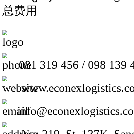
总费用
081 319 456 / 098 139 
www.econexlogistics.c
info@econexlogistics.c
No: 219, St. 137K, San