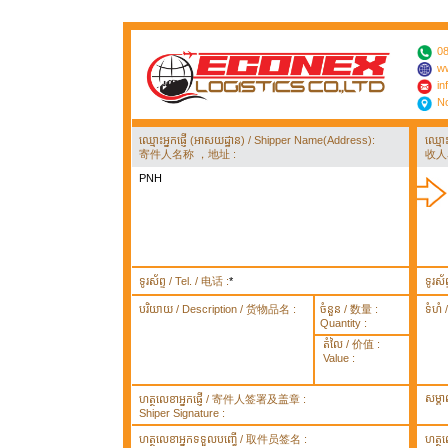
08
ww
in
No
ឈ្មោះអ្នកផ្ញើ (អាសយដ្ឋាន) / Shipper Name(Address):
ឈ្មោ
寄件人名称 ，地址 :
收人
PNH
ទូរស័ព្ទ / Tel. / 电话 :
*
ទូរស័
បរិយាយ / Description / 货物品名 :
ចំនួន / 数量 :
ទំហំ
Quantity :
តំលៃ / 价值 :
Value :
សម្គ
ហត្ថលេខាអ្នកផ្ញើ / 寄件人签署及盖章 :
Shiper Signature :
ហត្ថលេខាអ្នកទទួលបញ្ធើ / 取件员签名 :
ហត្ថ