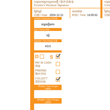
ហត្ថលេខាអ្នកទទួលបញ្ធើ / 取件员签名 :
ហត្ថ
Econex's Reciever Signature :
Cons
ថ្ងៃខែឆ្នាំ :
វេលាម៉ោង :
ថ្ងៃខែឆ្
日期 / Date :
2024-12-21
时间 / Time :
14:05:52
日期 /
គោលដៅ / Destination 目的地
ខេត្តសៀមរាប
ចំនួន / Pieces 件数
6ដុំ
ទម្ងន់សរុប / Total Weight 总重
KGS
D
S
PAY IN CASH
现金
PREPAID
预付月结
COLLECT
货到付款
តំលៃសរុប / Total Charges
总费用
តំលៃផ្សេងៗ / Other Charges
总费用