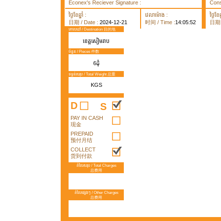
Econex's Reciever Signature :
Cons
ថ្ងៃខែឆ្នាំ :
វេលាម៉ោង :
ថ្ងៃខែឆ្
日期 / Date :
2024-12-21
时间 / Time :
14:05:52
日期 /
គោលដៅ / Destination 目的地
ខេត្តសៀមរាប
ចំនួន / Pieces 件数
6ដុំ
ទម្ងន់សរុប / Total Weight 总重
KGS
D
S
PAY IN CASH
现金
PREPAID
预付月结
COLLECT
货到付款
តំលៃសរុប / Total Charges
总费用
តំលៃផ្សេងៗ / Other Charges
总费用