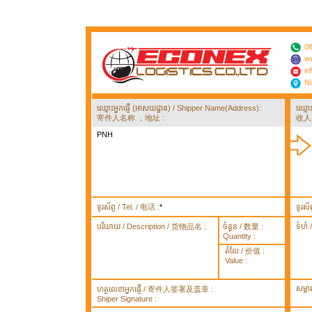
08
ww
in
No
ឈ្មោះអ្នកផ្ញើ (អាសយដ្ឋាន) / Shipper Name(Address):
ឈ្មោ
寄件人名称 ，地址 :
收人
PNH
ទូរស័ព្ទ / Tel. / 电话 :
*
ទូរស័
បរិយាយ / Description / 货物品名 :
ចំនួន / 数量 :
ទំហំ
Quantity :
តំលៃ / 价值 :
Value :
សម្គ
ហត្ថលេខាអ្នកផ្ញើ / 寄件人签署及盖章 :
Shiper Signature :