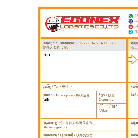
08
ww
in
No
ឈ្មោះអ្នកផ្ញើ (អាសយដ្ឋាន) / Shipper Name(Address):
ឈ្មោ
寄件人名称 ，地址 :
收人
PNH
ទូរស័ព្ទ / Tel. / 电话 :
*
ទូរស័
បរិយាយ / Description / 货物品名 :
ចំនួន / 数量 :
ទំហំ
Quantity :
ចំណី
តំលៃ / 价值 :
Value :
សម្គ
ហត្ថលេខាអ្នកផ្ញើ / 寄件人签署及盖章 :
Shiper Signature :
ហត្ថលេខាអ្នកទទួលបញ្ធើ / 取件员签名 :
ហត្ថ