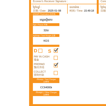
Econex's Reciever Signature :
Cons
ថ្ងៃខែឆ្នាំ :
វេលាម៉ោង :
ថ្ងៃខែឆ្
日期 / Date :
2025-01-08
时间 / Time :
15:49:18
日期 /
គោលដៅ / Destination 目的地
ខេត្តសៀមរាប
ចំនួន / Pieces 件数
32បេ
ទម្ងន់សរុប / Total Weight 总重
KGS
D
S
PAY IN CASH
现金
PREPAID
预付月结
COLLECT
货到付款
តំលៃសរុប / Total Charges
总费用
CC64000៛
តំលៃផ្សេងៗ / Other Charges
总费用