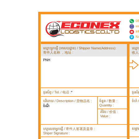
08
ww
in
No
ឈ្មោះអ្នកផ្ញើ (អាសយដ្ឋាន) / Shipper Name(Address):
ឈ្មោ
寄件人名称 ，地址 :
收人
PNH
ទូរស័ព្ទ / Tel. / 电话 :
*
ទូរស័
បរិយាយ / Description / 货物品名 :
ចំនួន / 数量 :
ទំហំ
Quantity :
ចំណី
តំលៃ / 价值 :
Value :
សម្គ
ហត្ថលេខាអ្នកផ្ញើ / 寄件人签署及盖章 :
Shiper Signature :