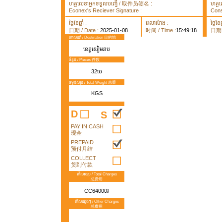
ហត្ថលេខាអ្នកទទួលបញ្ធើ / 取件员签名 :
ហត្ថ
Econex's Reciever Signature :
Cons
ថ្ងៃខែឆ្នាំ :
វេលាម៉ោង :
ថ្ងៃខែឆ្
日期 / Date :
2025-01-08
时间 / Time :
15:49:18
日期 /
គោលដៅ / Destination 目的地
ខេត្តសៀមរាប
ចំនួន / Pieces 件数
32បេ
ទម្ងន់សរុប / Total Weight 总重
KGS
D
S
PAY IN CASH
现金
PREPAID
预付月结
COLLECT
货到付款
តំលៃសរុប / Total Charges
总费用
CC64000៛
តំលៃផ្សេងៗ / Other Charges
总费用