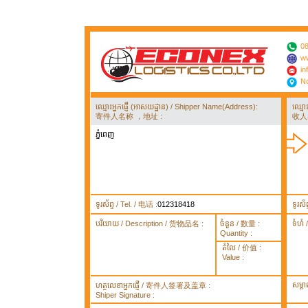
08
ww
in
No
ឈ្មោះអ្នកផ្ញើ (អាសយដ្ឋាន) / Shipper Name(Address):
ឈ្មោ
寄件人名称 ，地址 :
收人
ភ្នំពេញ
ទូរស័ព្ទ / Tel. / 电话 :
012318418
ទូរស័
បរិយាយ / Description / 货物品名 :
ចំនួន / 数量 :
ទំហំ
Quantity :
តំលៃ / 价值 :
Value :
សម្គ
ហត្ថលេខាអ្នកផ្ញើ / 寄件人签署及盖章 :
Shiper Signature :