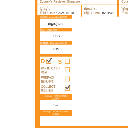
Econex's Reciever Signature :
Cons
ថ្ងៃខែឆ្នាំ :
វេលាម៉ោង :
ថ្ងៃខែឆ្
日期 / Date :
2024-10-10
时间 / Time :
15:01:33
日期 /
គោលដៅ / Destination 目的地
ខេត្តសៀមរាប
ចំនួន / Pieces 件数
9PCS
ទម្ងន់សរុប / Total Weight 总重
KGS
D
S
PAY IN CASH
现金
PREPAID
预付月结
COLLECT
货到付款
តំលៃសរុប / Total Charges
总费用
CC
តំលៃផ្សេងៗ / Other Charges
总费用