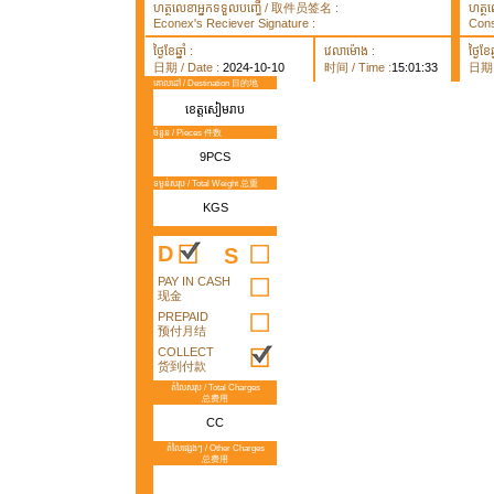
ហត្ថលេខាអ្នកទទួលបញ្ធើ / 取件员签名 :
ហត្ថ
Econex's Reciever Signature :
Cons
ថ្ងៃខែឆ្នាំ :
វេលាម៉ោង :
ថ្ងៃខែឆ្
日期 / Date :
2024-10-10
时间 / Time :
15:01:33
日期 /
គោលដៅ / Destination 目的地
ខេត្តសៀមរាប
ចំនួន / Pieces 件数
9PCS
ទម្ងន់សរុប / Total Weight 总重
KGS
D
S
PAY IN CASH
现金
PREPAID
预付月结
COLLECT
货到付款
តំលៃសរុប / Total Charges
总费用
CC
តំលៃផ្សេងៗ / Other Charges
总费用