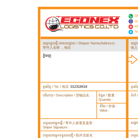
08
ww
in
No
ឈ្មោះអ្នកផ្ញើ (អាសយដ្ឋាន) / Shipper Name(Address):
ឈ្មោ
寄件人名称 ，地址 :
收人
ភ្នំពេញ
ទូរស័ព្ទ / Tel. / 电话 :
012318418
ទូរស័
បរិយាយ / Description / 货物品名 :
ចំនួន / 数量 :
ទំហំ
Quantity :
តំលៃ / 价值 :
Value :
សម្គ
ហត្ថលេខាអ្នកផ្ញើ / 寄件人签署及盖章 :
Shiper Signature :
ហត្ថលេខាអ្នកទទួលបញ្ធើ / 取件员签名 :
ហត្ថ