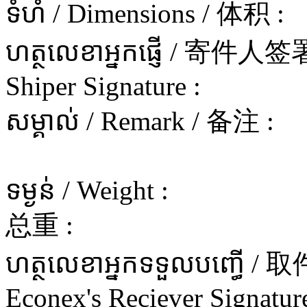
ទំហំ / Dimensions / 体积 :
ហត្ថលេខាអ្នកផ្ញើ / 寄件
Shiper Signature :
សម្គាល់ / Remark / 备注 :
ទម្ងន់ / Weight :
总重 :
ហត្ថលេខាអ្នកទទួលបញ្ធើ 
Econex's Reciever Signature