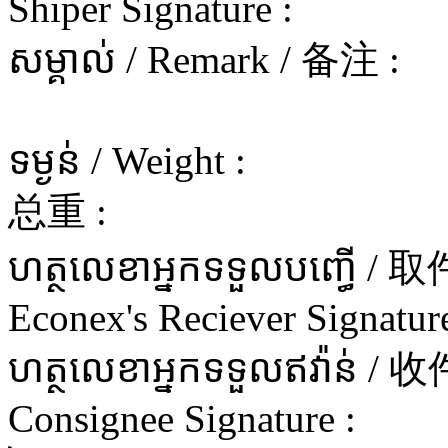
Shiper Signature :
សម្គាល់ / Remark / 备注 :
ទម្ងន់ / Weight :
总重 :
ហត្ថលេខាអ្នកទទួលបញ្ធើ 
Econex's Reciever Signature
ហត្ថលេខាអ្នកទទួលឥវ៉ាន
Consignee Signature :