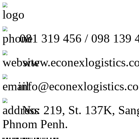
081 319 456 / 098 139 
www.econexlogistics.c
info@econexlogistics.c
No: 219, St. 137K, San
Phnom Penh.