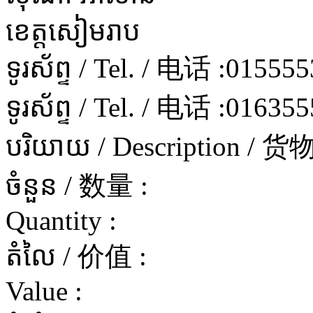
ខេត្តសៀមរាប
ទូរស័ព្ទ / Tel. / 电话 :
015555
ទូរស័ព្ទ / Tel. / 电话 :
016355
បរិយាយ / Description / 
ចំនួន / 数量 :
Quantity :
តំលៃ / 价值 :
Value :