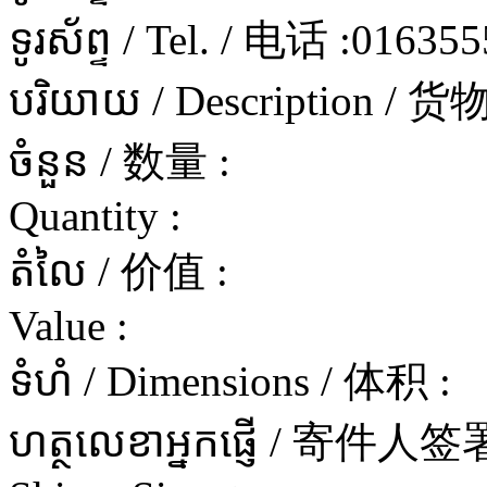
ទូរស័ព្ទ / Tel. / 电话 :
016355
បរិយាយ / Description / 
ចំនួន / 数量 :
Quantity :
តំលៃ / 价值 :
Value :
ទំហំ / Dimensions / 体积 :
ហត្ថលេខាអ្នកផ្ញើ / 寄件