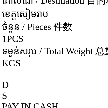
គោលដៅ / Destination 目
ខេត្តសៀមរាប
ចំនួន / Pieces 件数
1PCS
ទម្ងន់សរុប / Total Weight 
KGS
D
S
PAY IN CASH