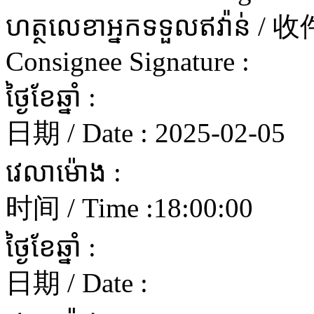
ហត្ថលេខាអ្នកទទួលឥវ៉ាន
Consignee Signature :
ថ្ងៃខែឆ្នាំ :
日期 / Date :
2025-02-05
វេលាម៉ោង :
时间 / Time :
18:00:00
ថ្ងៃខែឆ្នាំ :
日期 / Date :