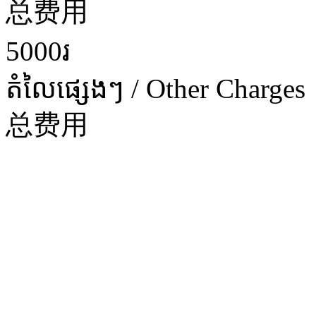
总费用
5000រ
តំលៃផ្សេងៗ / Other Charges
总费用