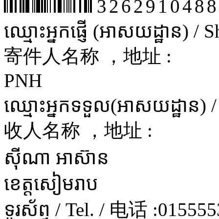
3262910488
ឈ្មោះអ្នកផ្ញើ (អាសយដ្ឋាន) /
寄件人名称 ，地址 :
PNH
ឈ្មោះអ្នកទទួល(អាសយដ្ឋាន) 
收人名称 ，地址 :
ស៊ីណា អាស៊ាន
ខេត្តសៀមរាប
ទូរស័ព្ទ / Tel. / 电话 :
015555