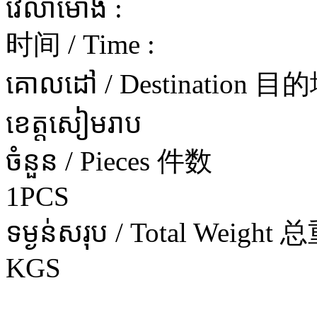
វេលាម៉ោង :
时间 / Time :
គោលដៅ / Destination 目
ខេត្តសៀមរាប
ចំនួន / Pieces 件数
1PCS
ទម្ងន់សរុប / Total Weight 
KGS