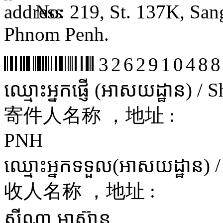
No: 219, St. 137K, San
Phnom Penh.
3262910488
ឈ្មោះអ្នកផ្ញើ (អាសយដ្ឋាន) /
寄件人名称 ，地址 :
PNH
ឈ្មោះអ្នកទទួល(អាសយដ្ឋាន) 
收人名称 ，地址 :
ស៊ីណា អាស៊ាន