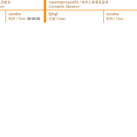
 取件员签名 :
ហត្ថលេខាអ្នកទទួលឥវ៉ាន់ / 收件人签署及盖章 :
re :
Consignee Signature :
វេលាម៉ោង :
ថ្ងៃខែឆ្នាំ :
វេលាម៉ោង :
时间 / Time :
00:00:00
日期 / Date :
时间 / Time :