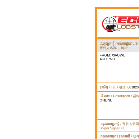
ឈ្មោះអ្នកផ្ញើ (អាសយដ្ឋាន) 
寄件人名称 ，地址 :
FROM: XIAOWU
ADD:PNH
ទូរស័ព្ទ / Tel. / 电话 :
081828
បរិយាយ / Description / 
ONLINE
ហត្ថលេខាអ្នកផ្ញើ / 寄件人
Shiper Signature :
ហត្ថលេខាអ្នកទទួលបញ្ធើ /