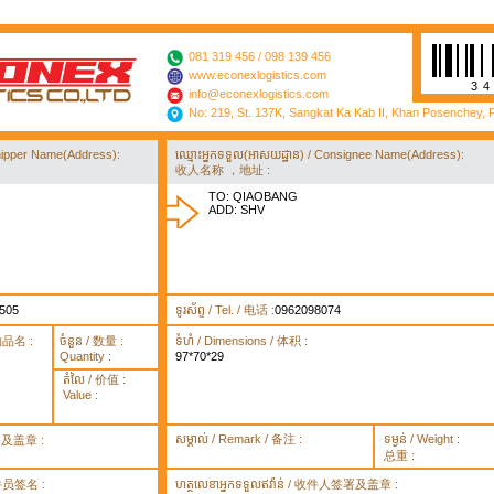
081 319 456 / 098 139 456
www.econexlogistics.com
3
info@econexlogistics.com
No: 219, St. 137K, Sangkat Ka Kab II, Khan Posenchey,
/ Shipper Name(Address):
ឈ្មោះអ្នកទទួល(អាសយដ្ឋាន) / Consignee Name(Address):
收人名称 ，地址 :
TO: QIAOBANG
ADD: SHV
505
ទូរស័ព្ទ / Tel. / 电话 :
0962098074
货物品名 :
ចំនួន / 数量 :
ទំហំ / Dimensions / 体积 :
Quantity :
97*70*29
តំលៃ / 价值 :
Value :
សម្គាល់ / Remark / 备注 :
ទម្ងន់ / Weight :
签署及盖章 :
总重 :
 取件员签名 :
ហត្ថលេខាអ្នកទទួលឥវ៉ាន់ / 收件人签署及盖章 :