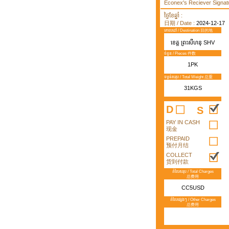
Econex's Reciever Signatu
ថ្ងៃខែឆ្នាំ :
日期 / Date :
2024-12-17
គោលដៅ / Destination 目的地
ខេត្ត ព្រះសីហនុ SHV
ចំនួន / Pieces 件数
1PK
ទម្ងន់សរុប / Total Weight 总重
31KGS
D
S
PAY IN CASH
现金
PREPAID
预付月结
COLLECT
货到付款
តំលៃសរុប / Total Charges
总费用
CC5USD
តំលៃផ្សេងៗ / Other Charges
总费用