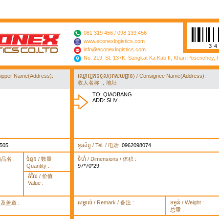
081 319 456 / 098 139 456
www.econexlogistics.com
3
info@econexlogistics.com
No: 219, St. 137K, Sangkat Ka Kab II, Khan Posenchey,
/ Shipper Name(Address):
ឈ្មោះអ្នកទទួល(អាសយដ្ឋាន) / Consignee Name(Address):
收人名称 ，地址 :
TO: QIAOBANG
ADD: SHV
505
ទូរស័ព្ទ / Tel. / 电话 :
0962098074
货物品名 :
ចំនួន / 数量 :
ទំហំ / Dimensions / 体积 :
Quantity :
97*70*29
តំលៃ / 价值 :
Value :
សម្គាល់ / Remark / 备注 :
ទម្ងន់ / Weight :
签署及盖章 :
总重 :