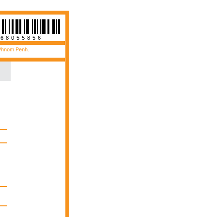
468055856
 Phnom Penh.