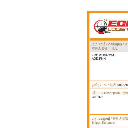
ឈ្មោះអ្នកផ្ញើ (អាសយដ្ឋាន) 
寄件人名称 ，地址 :
FROM: XIAOWU
ADD:PNH
ទូរស័ព្ទ / Tel. / 电话 :
081828
បរិយាយ / Description / 
ONLINE
ហត្ថលេខាអ្នកផ្ញើ / 寄件人
Shiper Signature :