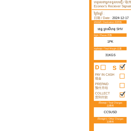
ហត្ថលេខាអ្នកទទួលបញ្ធើ /
Econex's Reciever Signatu
ថ្ងៃខែឆ្នាំ :
日期 / Date :
2024-12-17
គោលដៅ / Destination 目的地
ខេត្ត ព្រះសីហនុ SHV
ចំនួន / Pieces 件数
1PK
ទម្ងន់សរុប / Total Weight 总重
31KGS
D
S
PAY IN CASH
现金
PREPAID
预付月结
COLLECT
货到付款
តំលៃសរុប / Total Charges
总费用
CC5USD
តំលៃផ្សេងៗ / Other Charges
总费用