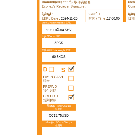
ហត្ថលេខាអ្នកទទួលបញ្ធើ / 取件员签名 :
ហត្ថ
Econex's Reciever Signature :
Cons
ថ្ងៃខែឆ្នាំ :
វេលាម៉ោង :
ថ្ងៃខែឆ្
日期 / Date :
2024-11-20
时间 / Time :
17:00:00
日期 /
គោលដៅ / Destination 目的地
ខេត្តព្រះសីហនុ​ SHV
ចំនួន / Pieces 件数
3PCS
ទម្ងន់សរុប / Total Weight 总重
60.6KGS
D
S
PAY IN CASH
现金
PREPAID
预付月结
COLLECT
货到付款
តំលៃសរុប / Total Charges
总费用
CC13.75USD
តំលៃផ្សេងៗ / Other Charges
总费用