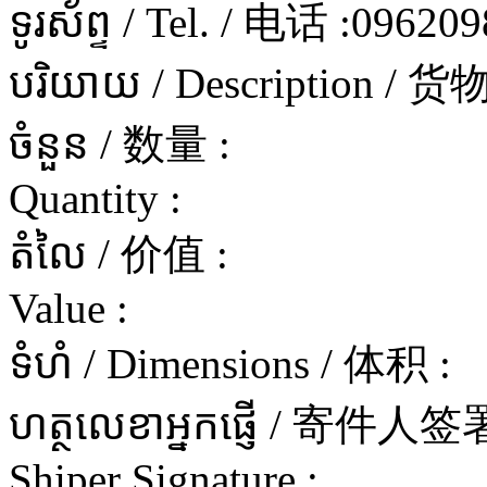
ទូរស័ព្ទ / Tel. / 电话 :
096209
បរិយាយ / Description / 
ចំនួន / 数量 :
Quantity :
តំលៃ / 价值 :
Value :
ទំហំ / Dimensions / 体积 :
ហត្ថលេខាអ្នកផ្ញើ / 寄件
Shiper Signature :