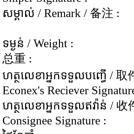
សម្គាល់ / Remark / 备注 :
ទម្ងន់ / Weight :
总重 :
ហត្ថលេខាអ្នកទទួលបញ្ធើ 
Econex's Reciever Signature
ហត្ថលេខាអ្នកទទួលឥវ៉ាន
Consignee Signature :