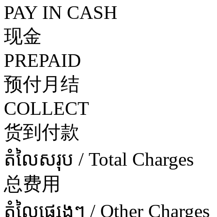
PAY IN CASH
现金
PREPAID
预付月结
COLLECT
货到付款
តំលៃសរុប / Total Charges
总费用
តំលៃផ្សេងៗ / Other Charges