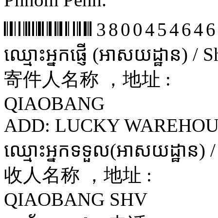
3800454646
ឈ្មោះអ្នកផ្ញើ (អាសយដ្ឋាន) /
寄件人名称 ，地址 :
QIAOBANG
ADD: LUCKY WAREHOU
ឈ្មោះអ្នកទទួល(អាសយដ្ឋាន) 
收人名称 ，地址 :
QIAOBANG SHV