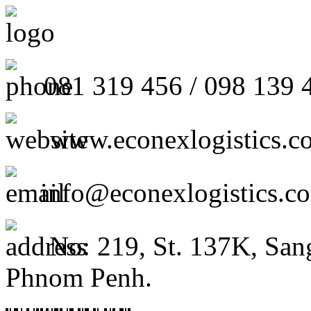
081 319 456 / 098 139 
www.econexlogistics.c
info@econexlogistics.c
No: 219, St. 137K, San
Phnom Penh.