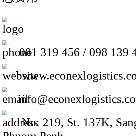
081 319 456 / 098 139 
www.econexlogistics.c
info@econexlogistics.c
No: 219, St. 137K, San
Phnom Penh.