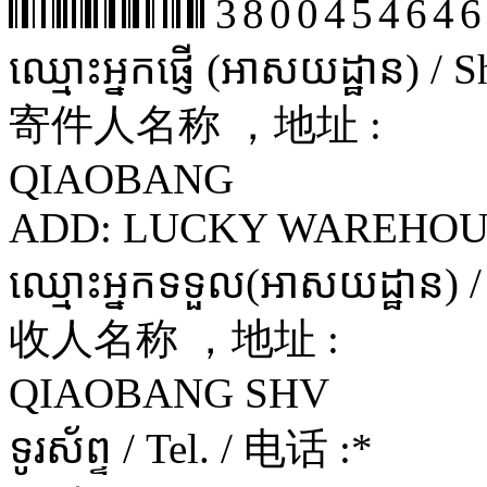
3800454646
ឈ្មោះអ្នកផ្ញើ (អាសយដ្ឋាន) /
寄件人名称 ，地址 :
QIAOBANG
ADD: LUCKY WAREHOU
ឈ្មោះអ្នកទទួល(អាសយដ្ឋាន) 
收人名称 ，地址 :
QIAOBANG SHV
ទូរស័ព្ទ / Tel. / 电话 :
*