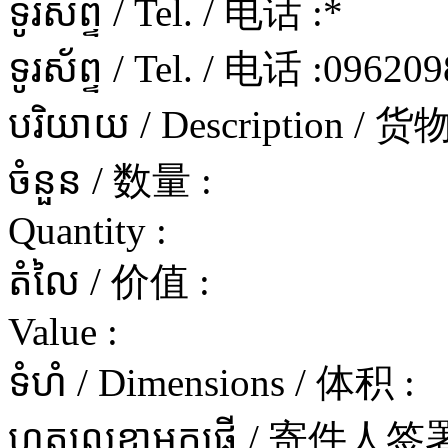
ទូរស័ព្ទ / Tel. / 电话 :
*
ទូរស័ព្ទ / Tel. / 电话 :
096209
បរិយាយ / Description / 
ចំនួន / 数量 :
Quantity :
តំលៃ / 价值 :
Value :
ទំហំ / Dimensions / 体积 :
ហត្ថលេខាអ្នកផ្ញើ / 寄件