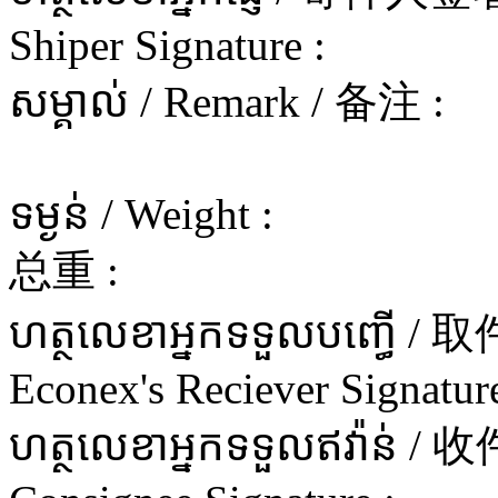
Shiper Signature :
សម្គាល់ / Remark / 备注 :
ទម្ងន់ / Weight :
总重 :
ហត្ថលេខាអ្នកទទួលបញ្ធើ 
Econex's Reciever Signature
ហត្ថលេខាអ្នកទទួលឥវ៉ាន