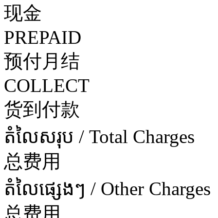
现金
PREPAID
预付月结
COLLECT
货到付款
តំលៃសរុប / Total Charges
总费用
តំលៃផ្សេងៗ / Other Charges
总费用