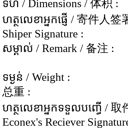
ទំហំ / Dimensions / 体积 :
ហត្ថលេខាអ្នកផ្ញើ / 寄件
Shiper Signature :
សម្គាល់ / Remark / 备注 :
ទម្ងន់ / Weight :
总重 :
ហត្ថលេខាអ្នកទទួលបញ្ធើ 
Econex's Reciever Signature