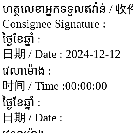
ហត្ថលេខាអ្នកទទួលឥវ៉ាន
Consignee Signature :
ថ្ងៃខែឆ្នាំ :
日期 / Date :
2024-12-12
វេលាម៉ោង :
时间 / Time :
00:00:00
ថ្ងៃខែឆ្នាំ :
日期 / Date :