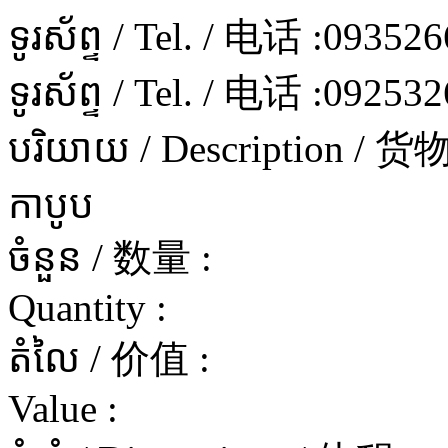
ទូរស័ព្ទ / Tel. / 电话 :
093526
ទូរស័ព្ទ / Tel. / 电话 :
092532
បរិយាយ / Description / 
កាបូប
ចំនួន / 数量 :
Quantity :
តំលៃ / 价值 :
Value :