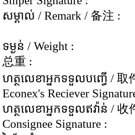
Shiper Signature :
សម្គាល់ / Remark / 备注 :
ទម្ងន់ / Weight :
总重 :
ហត្ថលេខាអ្នកទទួលបញ្ធើ 
Econex's Reciever Signature
ហត្ថលេខាអ្នកទទួលឥវ៉ាន
Consignee Signature :