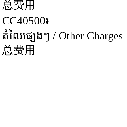
总费用
CC40500៛
តំលៃផ្សេងៗ / Other Charges
总费用