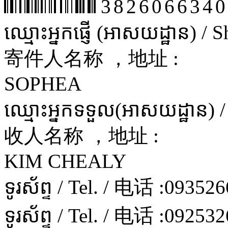
3826066340
ឈ្មោះអ្នកផ្ញើ (អាសយដ្ឋាន) /
寄件人名称 ，地址 :
SOPHEA
ឈ្មោះអ្នកទទួល(អាសយដ្ឋាន) 
收人名称 ，地址 :
KIM CHEALY
ទូរស័ព្ទ / Tel. / 电话 :
093526
ទូរស័ព្ទ / Tel. / 电话 :
092532