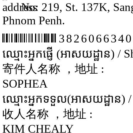
No: 219, St. 137K, San
Phnom Penh.
3826066340
ឈ្មោះអ្នកផ្ញើ (អាសយដ្ឋាន) /
寄件人名称 ，地址 :
SOPHEA
ឈ្មោះអ្នកទទួល(អាសយដ្ឋាន) 
收人名称 ，地址 :
KIM CHEALY