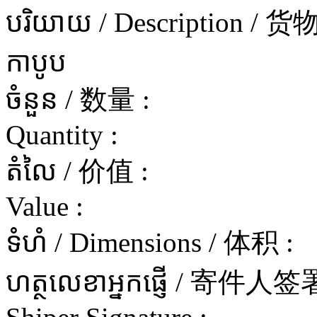
បរិយាយ / Description / 
កាបូប
ចំនួន / 数量 :
Quantity :
តំលៃ / 价值 :
Value :
ទំហំ / Dimensions / 体积 :
ហត្ថលេខាអ្នកផ្ញើ / 寄件