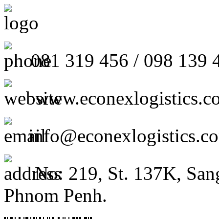
081 319 456 / 098 139 
www.econexlogistics.c
info@econexlogistics.c
No: 219, St. 137K, San
Phnom Penh.