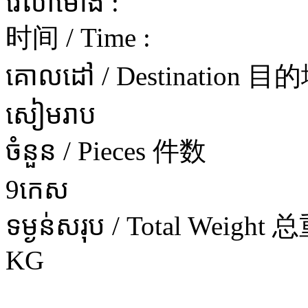
វេលាម៉ោង :
时间 / Time :
គោលដៅ / Destination 目
សៀមរាប
ចំនួន / Pieces 件数
9កេស
ទម្ងន់សរុប / Total Weight 
KG