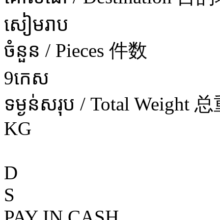
សៀមរាប
ចំនួន / Pieces 件数
9កេស
ទម្ងន់សរុប / Total Weight 
KG
D
S
PAY IN CASH