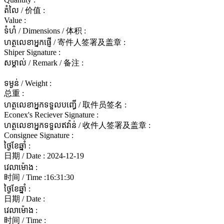
តំលៃ / 价值 :
Value :
ទំហំ / Dimensions / 体积 :
ហត្ថលេខាអ្នកផ្ញើ / 寄件人签署及盖章 :
Shiper Signature :
សម្គាល់ / Remark / 备注 :
ទម្ងន់ / Weight :
总重 :
ហត្ថលេខាអ្នកទទួលបញ្ធើ / 取件员签名 :
Econex's Reciever Signature :
ហត្ថលេខាអ្នកទទួលឥវ៉ាន់ / 收件人签署及盖章 :
Consignee Signature :
ថ្ងៃខែឆ្នាំ :
日期 / Date :
2024-12-19
វេលាម៉ោង :
时间 / Time :
16:31:30
ថ្ងៃខែឆ្នាំ :
日期 / Date :
វេលាម៉ោង :
时间 / Time :