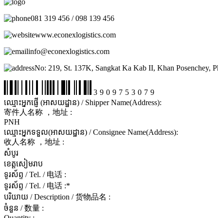
081 319 456 / 098 139 456
www.econexlogistics.com
info@econexlogistics.com
No: 219, St. 137K, Sangkat Ka Kab II, Khan Posenchey, 
3909753079
ឈ្មោះអ្នកផ្ញើ (អាសយដ្ឋាន) / Shipper Name(Address):
寄件人名称 ，地址 :
PNH
ឈ្មោះអ្នកទទួល(អាសយដ្ឋាន) / Consignee Name(Address):
收人名称 ，地址 :
សំបូរ
ខេត្តសៀមរាប
ទូរស័ព្ទ / Tel. / 电话 :
ទូរស័ព្ទ / Tel. / 电话 :
*
បរិយាយ / Description / 货物品名 :
ចំនួន / 数量 :
Quantity :