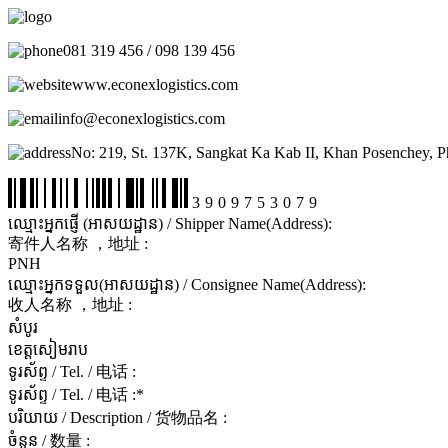
081 319 456 / 098 139 456
www.econexlogistics.com
info@econexlogistics.com
No: 219, St. 137K, Sangkat Ka Kab II, Khan Posenchey, 
3909753079
ឈ្មោះអ្នកផ្ញើ (អាសយដ្ឋាន) / Shipper Name(Address):
寄件人名称 ，地址 :
PNH
ឈ្មោះអ្នកទទួល(អាសយដ្ឋាន) / Consignee Name(Address):
收人名称 ，地址 :
សំបូរ
ខេត្តសៀមរាប
ទូរស័ព្ទ / Tel. / 电话 :
ទូរស័ព្ទ / Tel. / 电话 :
*
បរិយាយ / Description / 货物品名 :
ចំនួន / 数量 :