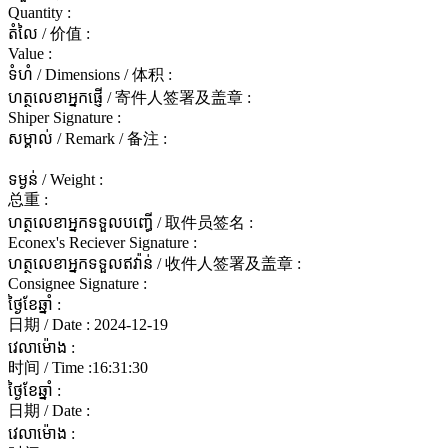
Quantity :
តំលៃ / 价值 :
Value :
ទំហំ / Dimensions / 体积 :
ហត្ថលេខាអ្នកផ្ញើ / 寄件人签署及盖章 :
Shiper Signature :
សម្គាល់ / Remark / 备注 :
ទម្ងន់ / Weight :
总重 :
ហត្ថលេខាអ្នកទទួលបញ្ធើ / 取件员签名 :
Econex's Reciever Signature :
ហត្ថលេខាអ្នកទទួលឥវ៉ាន់ / 收件人签署及盖章 :
Consignee Signature :
ថ្ងៃខែឆ្នាំ :
日期 / Date :
2024-12-19
វេលាម៉ោង :
时间 / Time :
16:31:30
ថ្ងៃខែឆ្នាំ :
日期 / Date :
វេលាម៉ោង :