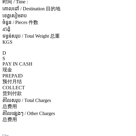
时间 / Time :
គោលដៅ / Destination 目的地
ខេត្តសៀមរាប
ចំនួន / Pieces 件数
45ដុំ
ទម្ងន់សរុប / Total Weight 总重
KGS
D
S
PAY IN CASH
现金
PREPAID
预付月结
COLLECT
货到付款
តំលៃសរុប / Total Charges
总费用
តំលៃផ្សេងៗ / Other Charges
总费用