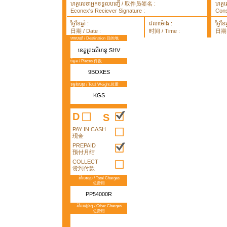
ហត្ថលេខាអ្នកទទួលបញ្ធើ / 取件员签名 :
ហត្ថ
Econex's Reciever Signature :
Cons
ថ្ងៃខែឆ្នាំ :
វេលាម៉ោង :
ថ្ងៃខែឆ្
日期 / Date :
时间 / Time :
日期 /
គោលដៅ / Destination 目的地
ខេត្តព្រះសីហនុ SHV
ចំនួន / Pieces 件数
9BOXES
ទម្ងន់សរុប / Total Weight 总重
KGS
D
S
PAY IN CASH
现金
PREPAID
预付月结
COLLECT
货到付款
តំលៃសរុប / Total Charges
总费用
PP54000R
តំលៃផ្សេងៗ / Other Charges
总费用