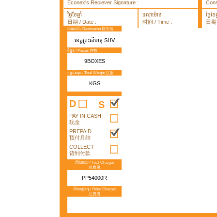
Econex's Reciever Signature :
Cons
ថ្ងៃខែឆ្នាំ :
វេលាម៉ោង :
ថ្ងៃខែឆ្
日期 / Date :
时间 / Time :
日期 /
គោលដៅ / Destination 目的地
ខេត្តព្រះសីហនុ SHV
ចំនួន / Pieces 件数
9BOXES
ទម្ងន់សរុប / Total Weight 总重
KGS
D
S
PAY IN CASH
现金
PREPAID
预付月结
COLLECT
货到付款
តំលៃសរុប / Total Charges
总费用
PP54000R
តំលៃផ្សេងៗ / Other Charges
总费用