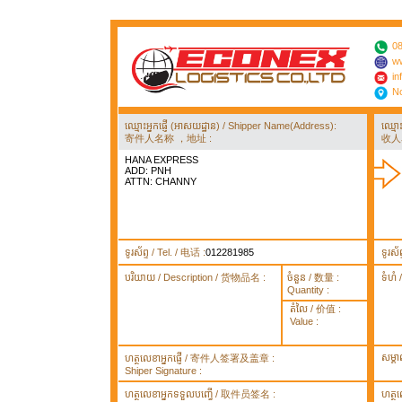
08
ww
in
No
ឈ្មោះអ្នកផ្ញើ (អាសយដ្ឋាន) / Shipper Name(Address):
ឈ្មោ
寄件人名称 ，地址 :
收人
HANA EXPRESS
ADD: PNH
ATTN: CHANNY
ទូរស័ព្ទ / Tel. / 电话 :
012281985
ទូរស័
បរិយាយ / Description / 货物品名 :
ចំនួន / 数量 :
ទំហំ
Quantity :
តំលៃ / 价值 :
Value :
សម្គ
ហត្ថលេខាអ្នកផ្ញើ / 寄件人签署及盖章 :
Shiper Signature :
ហត្ថលេខាអ្នកទទួលបញ្ធើ / 取件员签名 :
ហត្ថ