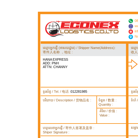
08
ww
in
No
ឈ្មោះអ្នកផ្ញើ (អាសយដ្ឋាន) / Shipper Name(Address):
ឈ្មោ
寄件人名称 ，地址 :
收人
HANA EXPRESS
ADD: PNH
ATTN: CHANNY
ទូរស័ព្ទ / Tel. / 电话 :
012281985
ទូរស័
បរិយាយ / Description / 货物品名 :
ចំនួន / 数量 :
ទំហំ
Quantity :
តំលៃ / 价值 :
Value :
សម្គ
ហត្ថលេខាអ្នកផ្ញើ / 寄件人签署及盖章 :
Shiper Signature :