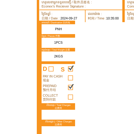
ហត្ថលេខាអ្នកទទួលបញ្ធើ / 取件员签名 :
ហត្ថ
Econex's Reciever Signature :
Cons
ថ្ងៃខែឆ្នាំ :
វេលាម៉ោង :
ថ្ងៃខែឆ្
日期 / Date :
2024-09-27
时间 / Time :
10:35:00
日期 /
គោលដៅ / Destination 目的地
PNH
ចំនួន / Pieces 件数
1PCS
ទម្ងន់សរុប / Total Weight 总重
2KGS
D
S
PAY IN CASH
现金
PREPAID
预付月结
COLLECT
货到付款
តំលៃសរុប / Total Charges
总费用
តំលៃផ្សេងៗ / Other Charges
总费用