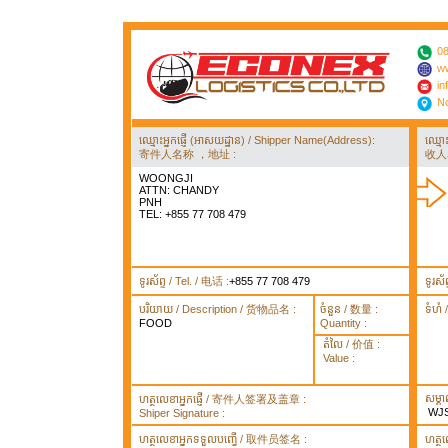
08
ww
in
No
ឈ្មោះអ្នកផ្ញើ (អាសយដ្ឋាន) / Shipper Name(Address):
ឈ្មោ
寄件人名称 ，地址 :
收人
WOONGJI
ATTN: CHANDY
PNH
TEL: +855 77 708 479
ទូរស័ព្ទ / Tel. / 电话 :
+855 77 708 479
ទូរស័
បរិយាយ / Description / 货物品名 :
ចំនួន / 数量 :
ទំហំ
FOOD
Quantity :
តំលៃ / 价值 :
Value :
សម្គ
ហត្ថលេខាអ្នកផ្ញើ / 寄件人签署及盖章 :
WJS
Shiper Signature :
ហត្ថលេខាអ្នកទទួលបញ្ធើ / 取件员签名 :
ហត្ថ