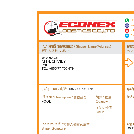
08
ww
in
No
ឈ្មោះអ្នកផ្ញើ (អាសយដ្ឋាន) / Shipper Name(Address):
ឈ្មោ
寄件人名称 ，地址 :
收人
WOONGJI
ATTN: CHANDY
PNH
TEL: +855 77 708 479
ទូរស័ព្ទ / Tel. / 电话 :
+855 77 708 479
ទូរស័
បរិយាយ / Description / 货物品名 :
ចំនួន / 数量 :
ទំហំ
FOOD
Quantity :
តំលៃ / 价值 :
Value :
សម្គ
ហត្ថលេខាអ្នកផ្ញើ / 寄件人签署及盖章 :
WJS
Shiper Signature :