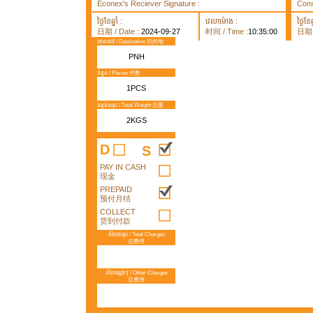
Econex's Reciever Signature :
Cons
ថ្ងៃខែឆ្នាំ :
វេលាម៉ោង :
ថ្ងៃខែឆ្
日期 / Date :
2024-09-27
时间 / Time :
10:35:00
日期 /
គោលដៅ / Destination 目的地
PNH
ចំនួន / Pieces 件数
1PCS
ទម្ងន់សរុប / Total Weight 总重
2KGS
D
S
PAY IN CASH
现金
PREPAID
预付月结
COLLECT
货到付款
តំលៃសរុប / Total Charges
总费用
តំលៃផ្សេងៗ / Other Charges
总费用