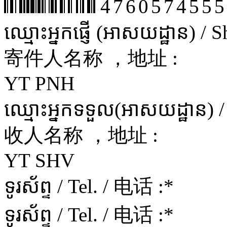
4760574555
ឈ្មោះអ្នកផ្ញើ (អាសយដ្ឋាន) /
寄件人名称 ，地址 :
YT PNH
ឈ្មោះអ្នកទទួល(អាសយដ្ឋាន) 
收人名称 ，地址 :
YT SHV
ទូរស័ព្ទ / Tel. / 电话 :
*
ទូរស័ព្ទ / Tel. / 电话 :
*