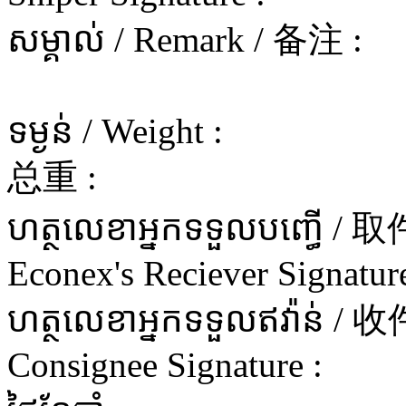
សម្គាល់ / Remark / 备注 :
ទម្ងន់ / Weight :
总重 :
ហត្ថលេខាអ្នកទទួលបញ្ធើ 
Econex's Reciever Signature
ហត្ថលេខាអ្នកទទួលឥវ៉ាន
Consignee Signature :