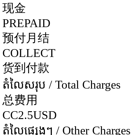
现金
PREPAID
预付月结
COLLECT
货到付款
តំលៃសរុប / Total Charges
总费用
CC2.5USD
តំលៃផ្សេងៗ / Other Charges