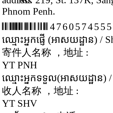
Phnom Penh.
4760574555
ឈ្មោះអ្នកផ្ញើ (អាសយដ្ឋាន) /
寄件人名称 ，地址 :
YT PNH
ឈ្មោះអ្នកទទួល(អាសយដ្ឋាន) 
收人名称 ，地址 :
YT SHV