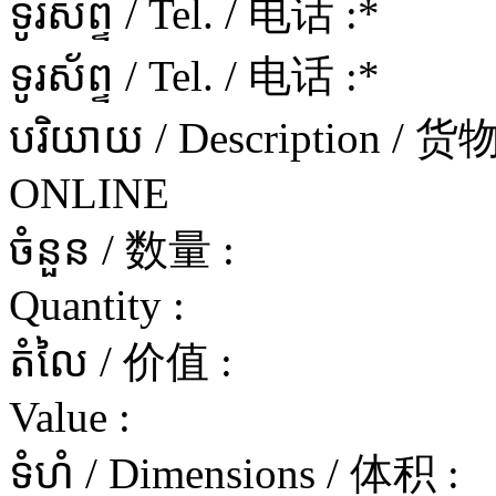
ទូរស័ព្ទ / Tel. / 电话 :
*
ទូរស័ព្ទ / Tel. / 电话 :
*
បរិយាយ / Description / 
ONLINE
ចំនួន / 数量 :
Quantity :
តំលៃ / 价值 :
Value :
ទំហំ / Dimensions / 体积 :