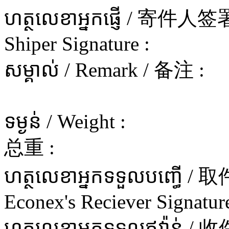
ហត្ថលេខាអ្នកផ្ញើ / 寄件
Shiper Signature :
សម្គាល់ / Remark / 备注 :
ទម្ងន់ / Weight :
总重 :
ហត្ថលេខាអ្នកទទួលបញ្ធើ 
Econex's Reciever Signature
ហត្ថលេខាអ្នកទទួលឥវ៉ាន