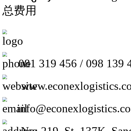
总费用
081 319 456 / 098 139 
www.econexlogistics.c
info@econexlogistics.c
No: 219, St. 137K, San