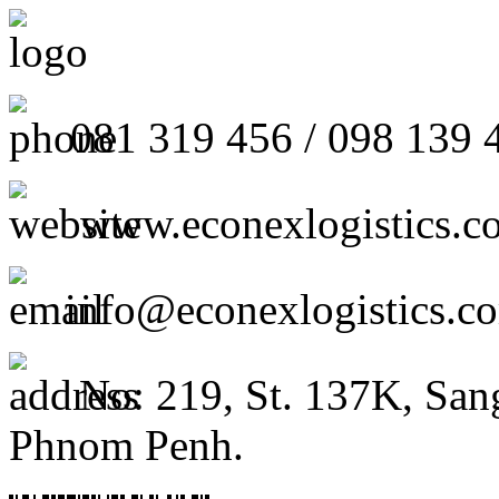
081 319 456 / 098 139 
www.econexlogistics.c
info@econexlogistics.c
No: 219, St. 137K, San
Phnom Penh.