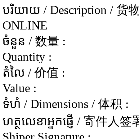
បរិយាយ / Description / 
ONLINE
ចំនួន / 数量 :
Quantity :
តំលៃ / 价值 :
Value :
ទំហំ / Dimensions / 体积 :
ហត្ថលេខាអ្នកផ្ញើ / 寄件
Shiper Signature :