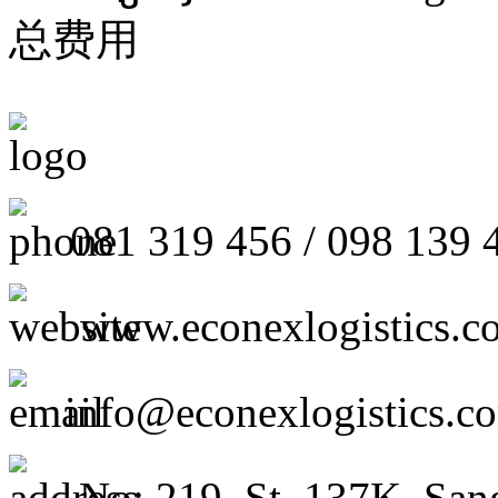
总费用
081 319 456 / 098 139 
www.econexlogistics.c
info@econexlogistics.c
No: 219, St. 137K, San