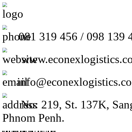
081 319 456 / 098 139 
www.econexlogistics.c
info@econexlogistics.c
No: 219, St. 137K, San
Phnom Penh.