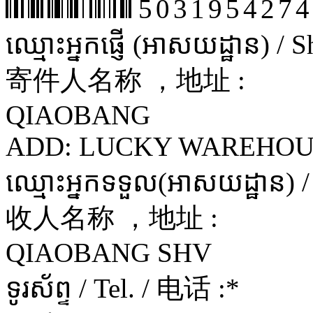
5031954274
ឈ្មោះអ្នកផ្ញើ (អាសយដ្ឋាន) /
寄件人名称 ，地址 :
QIAOBANG
ADD: LUCKY WAREHOU
ឈ្មោះអ្នកទទួល(អាសយដ្ឋាន) 
收人名称 ，地址 :
QIAOBANG SHV
ទូរស័ព្ទ / Tel. / 电话 :
*