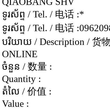
QIAOBANG SHV
ទូរស័ព្ទ / Tel. / 电话 :
*
ទូរស័ព្ទ / Tel. / 电话 :
096209
បរិយាយ / Description / 
ONLINE
ចំនួន / 数量 :
Quantity :
តំលៃ / 价值 :
Value :