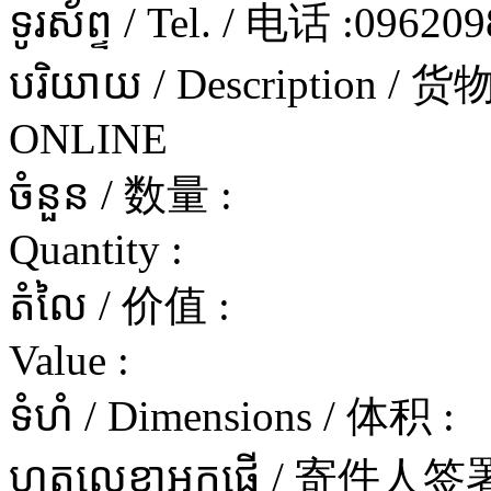
ទូរស័ព្ទ / Tel. / 电话 :
096209
បរិយាយ / Description / 
ONLINE
ចំនួន / 数量 :
Quantity :
តំលៃ / 价值 :
Value :
ទំហំ / Dimensions / 体积 :
ហត្ថលេខាអ្នកផ្ញើ / 寄件