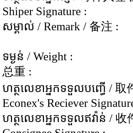
Shiper Signature :
សម្គាល់ / Remark / 备注 :
ទម្ងន់ / Weight :
总重 :
ហត្ថលេខាអ្នកទទួលបញ្ធើ 
Econex's Reciever Signature
ហត្ថលេខាអ្នកទទួលឥវ៉ាន
Consignee Signature :