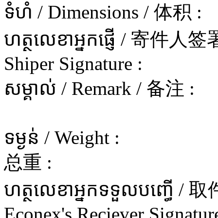
ទំហំ / Dimensions / 体积 :
ហត្ថលេខាអ្នកផ្ញើ / 寄件
Shiper Signature :
សម្គាល់ / Remark / 备注 :
ទម្ងន់ / Weight :
总重 :
ហត្ថលេខាអ្នកទទួលបញ្ធើ 
Econex's Reciever Signature