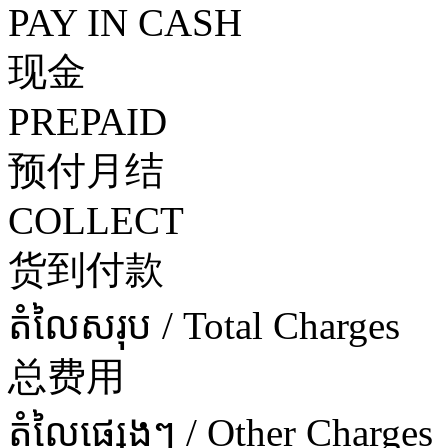
PAY IN CASH
现金
PREPAID
预付月结
COLLECT
货到付款
តំលៃសរុប / Total Charges
总费用
តំលៃផ្សេងៗ / Other Charges