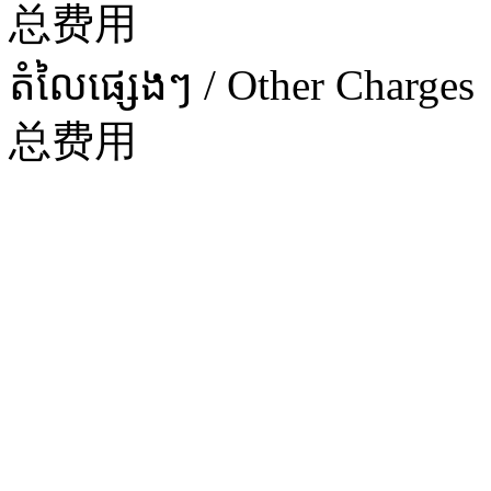
总费用
តំលៃផ្សេងៗ / Other Charges
总费用