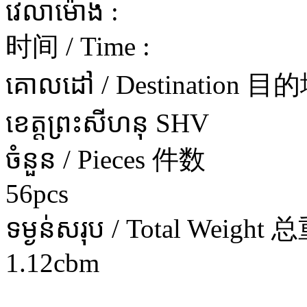
វេលាម៉ោង :
时间 / Time :
គោលដៅ / Destination 目
ខេត្តព្រះសីហនុ SHV
ចំនួន / Pieces 件数
56pcs
ទម្ងន់សរុប / Total Weight 
1.12cbm