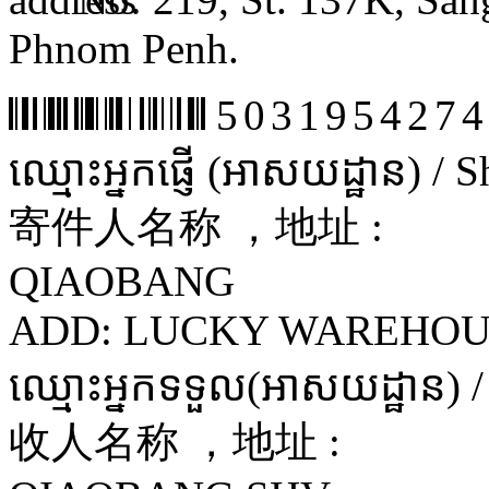
Phnom Penh.
5031954274
ឈ្មោះអ្នកផ្ញើ (អាសយដ្ឋាន) /
寄件人名称 ，地址 :
QIAOBANG
ADD: LUCKY WAREHOU
ឈ្មោះអ្នកទទួល(អាសយដ្ឋាន) 
收人名称 ，地址 :