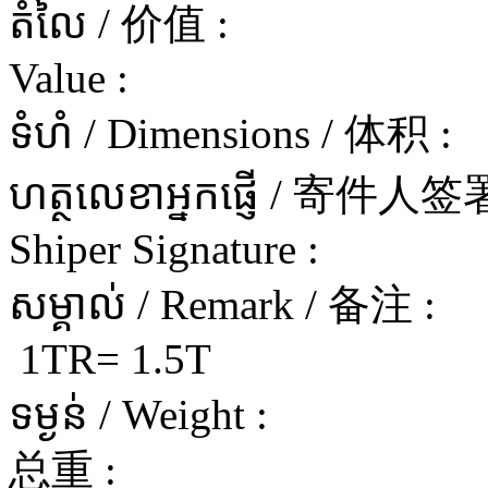
តំលៃ / 价值 :
Value :
ទំហំ / Dimensions / 体积 :
ហត្ថលេខាអ្នកផ្ញើ / 寄件
Shiper Signature :
សម្គាល់ / Remark / 备注 :
1TR= 1.5T
ទម្ងន់ / Weight :
总重 :