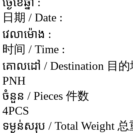
ថ្ងៃខែឆ្នាំ :
日期 / Date :
វេលាម៉ោង :
时间 / Time :
គោលដៅ / Destination 目
PNH
ចំនួន / Pieces 件数
4PCS
ទម្ងន់សរុប / Total Weight 