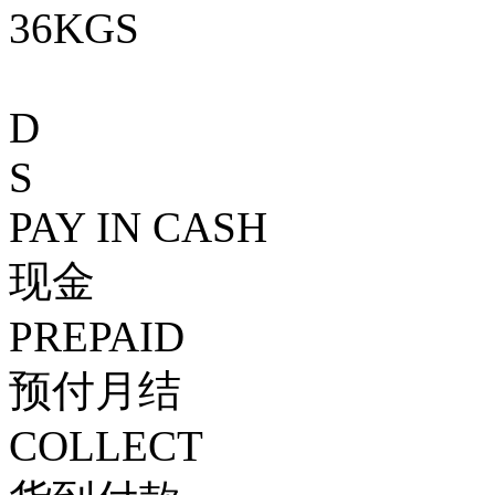
36KGS
D
S
PAY IN CASH
现金
PREPAID
预付月结
COLLECT