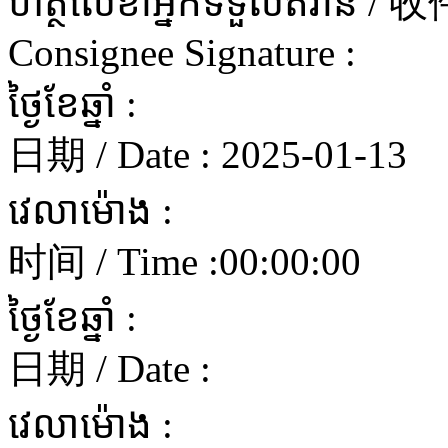
ហត្ថលេខាអ្នកទទួលឥវ៉ាន
Consignee Signature :
ថ្ងៃខែឆ្នាំ :
日期 / Date :
2025-01-13
វេលាម៉ោង :
时间 / Time :
00:00:00
ថ្ងៃខែឆ្នាំ :
日期 / Date :
វេលាម៉ោង :