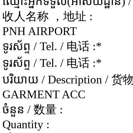
ឈ្មោះអ្នកទទួល(អាសយដ្ឋាន) 
收人名称 ，地址 :
PNH AIRPORT
ទូរស័ព្ទ / Tel. / 电话 :
*
ទូរស័ព្ទ / Tel. / 电话 :
*
បរិយាយ / Description / 
GARMENT ACC
ចំនួន / 数量 :
Quantity :