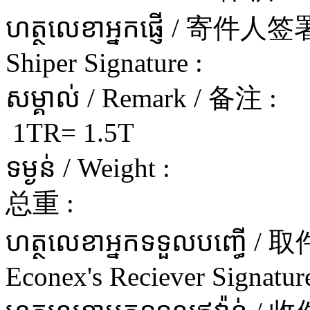
ហត្ថលេខាអ្នកផ្ញើ / 寄件
Shiper Signature :
សម្គាល់ / Remark / 备注 :
1TR= 1.5T
ទម្ងន់ / Weight :
总重 :
ហត្ថលេខាអ្នកទទួលបញ្ធើ 
Econex's Reciever Signature