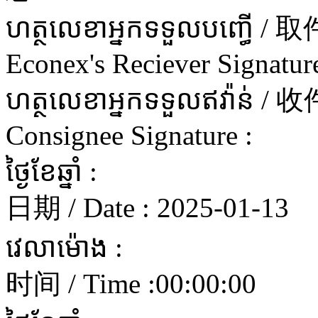
ហត្ថលេខាអ្នកទទួលបញ្ធើ 
Econex's Reciever Signature
ហត្ថលេខាអ្នកទទួលឥវ៉ាន
Consignee Signature :
ថ្ងៃខែឆ្នាំ :
日期 / Date :
2025-01-13
វេលាម៉ោង :
时间 / Time :
00:00:00