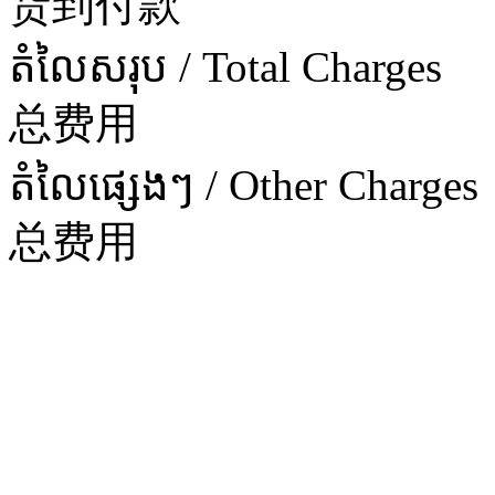
货到付款
តំលៃសរុប / Total Charges
总费用
តំលៃផ្សេងៗ / Other Charges
总费用