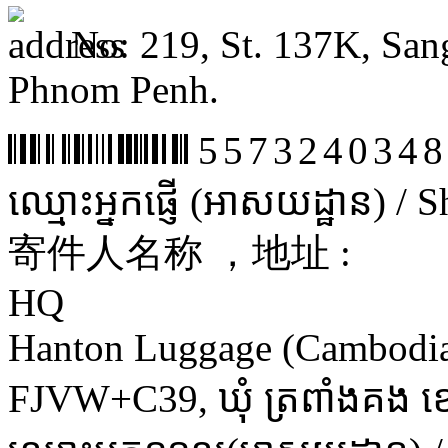
No: 219, St. 137K, San
Phnom Penh.
5573240348
ឈ្មោះអ្នកផ្ញើ (អាសយដ្ឋាន) /
寄件人名称 ，地址 :
HQ
Hanton Luggage (Cambodia)
FJVW+C39, ឃុំ ត្រពាំងគង ខេត្