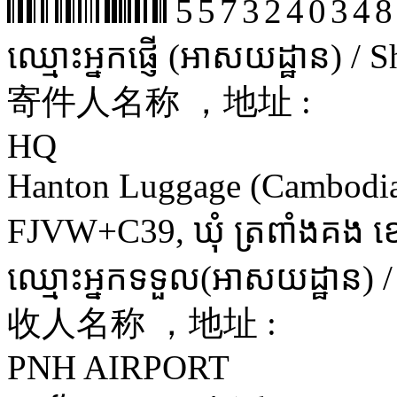
5573240348
ឈ្មោះអ្នកផ្ញើ (អាសយដ្ឋាន) /
寄件人名称 ，地址 :
HQ
Hanton Luggage (Cambodia)
FJVW+C39, ឃុំ ត្រពាំងគង ខេត្
ឈ្មោះអ្នកទទួល(អាសយដ្ឋាន) 
收人名称 ，地址 :
PNH AIRPORT