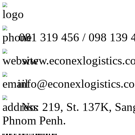
081 319 456 / 098 139 
www.econexlogistics.c
info@econexlogistics.c
No: 219, St. 137K, San
Phnom Penh.