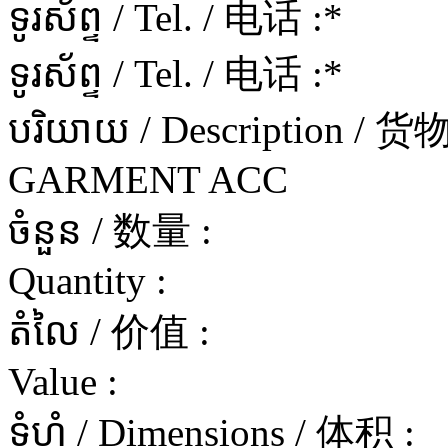
ទូរស័ព្ទ / Tel. / 电话 :
*
ទូរស័ព្ទ / Tel. / 电话 :
*
បរិយាយ / Description / 
GARMENT ACC
ចំនួន / 数量 :
Quantity :
តំលៃ / 价值 :
Value :
ទំហំ / Dimensions / 体积 :