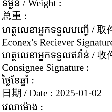
ទម្ងន់ / Weight :
总重 :
ហត្ថលេខាអ្នកទទួលបញ្ធើ 
Econex's Reciever Signature
ហត្ថលេខាអ្នកទទួលឥវ៉ាន
Consignee Signature :
ថ្ងៃខែឆ្នាំ :
日期 / Date :
2025-01-02
វេលាម៉ោង :