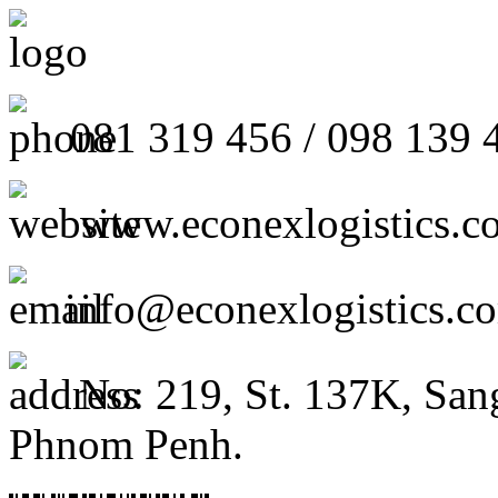
081 319 456 / 098 139 
www.econexlogistics.c
info@econexlogistics.c
No: 219, St. 137K, San
Phnom Penh.