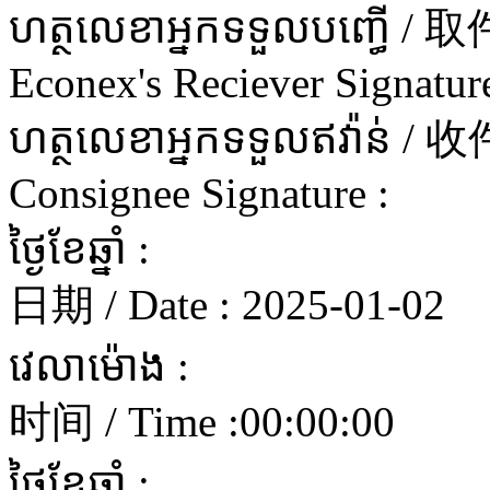
ហត្ថលេខាអ្នកទទួលបញ្ធើ 
Econex's Reciever Signature
ហត្ថលេខាអ្នកទទួលឥវ៉ាន
Consignee Signature :
ថ្ងៃខែឆ្នាំ :
日期 / Date :
2025-01-02
វេលាម៉ោង :
时间 / Time :
00:00:00
ថ្ងៃខែឆ្នាំ :