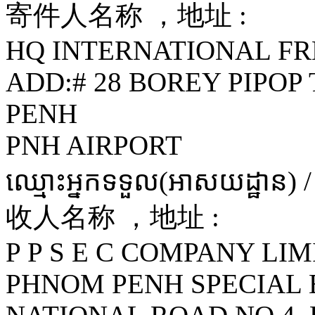
寄件人名称 ，地址 :
HQ INTERNATIONAL FR
ADD:# 28 BOREY PIPOP
PENH
PNH AIRPORT
ឈ្មោះអ្នកទទួល(អាសយដ្ឋាន) 
收人名称 ，地址 :
P P S E C COMPANY LI
PHNOM PENH SPECIAL 