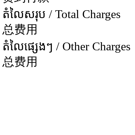
តំលៃសរុប / Total Charges
总费用
តំលៃផ្សេងៗ / Other Charges
总费用