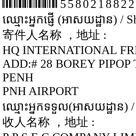
5580218822
ឈ្មោះអ្នកផ្ញើ (អាសយដ្ឋាន) /
寄件人名称 ，地址 :
HQ INTERNATIONAL FR
ADD:# 28 BOREY PIPOP
PENH
PNH AIRPORT
ឈ្មោះអ្នកទទួល(អាសយដ្ឋាន) 
收人名称 ，地址 :