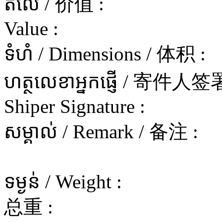
តំលៃ / 价值 :
Value :
ទំហំ / Dimensions / 体积 :
ហត្ថលេខាអ្នកផ្ញើ / 寄件
Shiper Signature :
សម្គាល់ / Remark / 备注 :
ទម្ងន់ / Weight :
总重 :