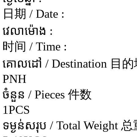
日期 / Date :
វេលាម៉ោង :
时间 / Time :
គោលដៅ / Destination 目
PNH
ចំនួន / Pieces 件数
1PCS
ទម្ងន់សរុប / Total Weight 