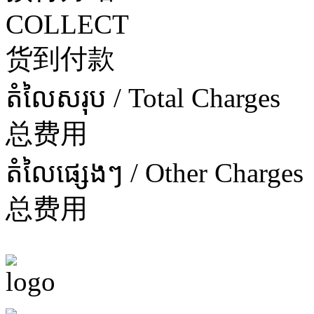
COLLECT
货到付款
តំលៃសរុប / Total Charges
总费用
តំលៃផ្សេងៗ / Other Charges
总费用