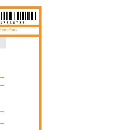
817338783
 Phnom Penh.