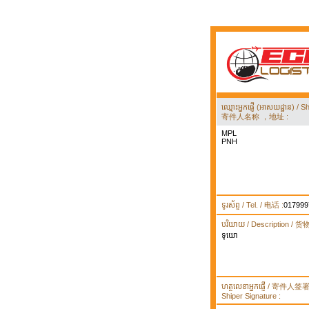
ឈ្មោះអ្នកផ្ញើ (អាសយដ្ឋាន) 
寄件人名称 ，地址 :
MPL
PNH
ទូរស័ព្ទ / Tel. / 电话 :
017999
បរិយាយ / Description / 
ទុយោ
ហត្ថលេខាអ្នកផ្ញើ / 寄件人
Shiper Signature :