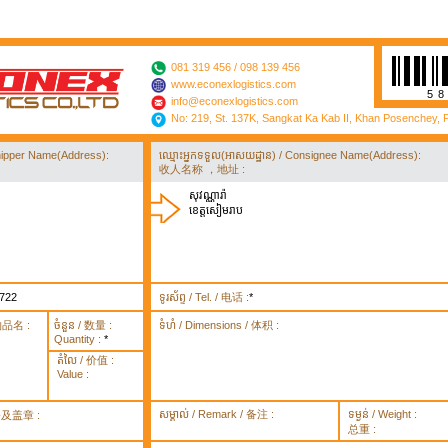
081 319 456 / 098 139 456
www.econexlogistics.com
5
info@econexlogistics.com
No: 219, St. 137K, Sangkat Ka Kab II, Khan Posenchey,
/ Shipper Name(Address):
ឈ្មោះអ្នកទទួល(អាសយដ្ឋាន) / Consignee Name(Address):
收人名称 ，地址 :
សុវណ្ណារ៉ា
ខេត្តសៀមរាប
722
ទូរស័ព្ទ / Tel. / 电话 :
*
货物品名 :
ចំនួន / 数量 :
ទំហំ / Dimensions / 体积 :
Quantity :
*
តំលៃ / 价值 :
Value :
សម្គាល់ / Remark / 备注 :
ទម្ងន់ / Weight :
签署及盖章 :
总重 :