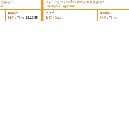
 取件员签名 :
ហត្ថលេខាអ្នកទទួលឥវ៉ាន់ / 收件人签署及盖章 :
re :
Consignee Signature :
វេលាម៉ោង :
ថ្ងៃខែឆ្នាំ :
វេលាម៉ោង :
时间 / Time :
15:22:55
日期 / Date :
时间 / Time :