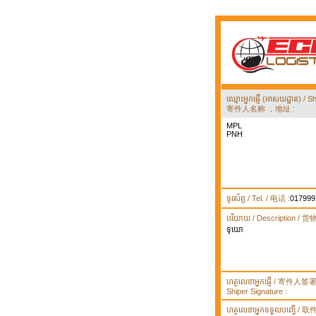
ឈ្មោះអ្នកផ្ញើ (អាសយដ្ឋាន) 
寄件人名称 ，地址 :
MPL
PNH
ទូរស័ព្ទ / Tel. / 电话 :
017999
បរិយាយ / Description / 
ទុយោ
ហត្ថលេខាអ្នកផ្ញើ / 寄件人
Shiper Signature :
ហត្ថលេខាអ្នកទទួលបញ្ធើ /