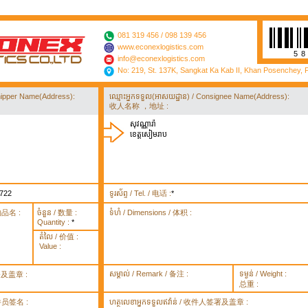
081 319 456 / 098 139 456
www.econexlogistics.com
5
info@econexlogistics.com
No: 219, St. 137K, Sangkat Ka Kab II, Khan Posenchey,
/ Shipper Name(Address):
ឈ្មោះអ្នកទទួល(អាសយដ្ឋាន) / Consignee Name(Address):
收人名称 ，地址 :
សុវណ្ណារ៉ា
ខេត្តសៀមរាប
722
ទូរស័ព្ទ / Tel. / 电话 :
*
货物品名 :
ចំនួន / 数量 :
ទំហំ / Dimensions / 体积 :
Quantity :
*
តំលៃ / 价值 :
Value :
សម្គាល់ / Remark / 备注 :
ទម្ងន់ / Weight :
签署及盖章 :
总重 :
 取件员签名 :
ហត្ថលេខាអ្នកទទួលឥវ៉ាន់ / 收件人签署及盖章 :