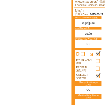
ហត្ថលេខាអ្នកទទួលបញ្ធើ /
Econex's Reciever Signatu
ថ្ងៃខែឆ្នាំ :
日期 / Date :
2025-01-22
គោលដៅ / Destination 目的地
ខេត្តសៀមរាប
ចំនួន / Pieces 件数
10ដើម
ទម្ងន់សរុប / Total Weight 总重
KGS
D
S
PAY IN CASH
现金
PREPAID
预付月结
COLLECT
货到付款
តំលៃសរុប / Total Charges
总费用
CC
តំលៃផ្សេងៗ / Other Charges
总费用