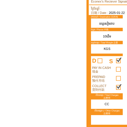
Econex's Reciever Signatu
ថ្ងៃខែឆ្នាំ :
日期 / Date :
2025-01-22
គោលដៅ / Destination 目的地
ខេត្តសៀមរាប
ចំនួន / Pieces 件数
10ដើម
ទម្ងន់សរុប / Total Weight 总重
KGS
D
S
PAY IN CASH
现金
PREPAID
预付月结
COLLECT
货到付款
តំលៃសរុប / Total Charges
总费用
CC
តំលៃផ្សេងៗ / Other Charges
总费用