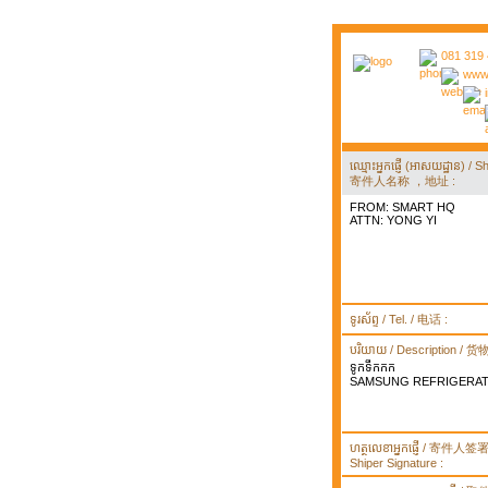
081 319 
www.
ឈ្មោះអ្នកផ្ញើ (អាសយដ្ឋាន) 
寄件人名称 ，地址 :
FROM: SMART HQ
ATTN: YONG YI
ទូរស័ព្ទ / Tel. / 电话 :
បរិយាយ / Description / 
ទូកទឹកកក
SAMSUNG REFRIGERA
ហត្ថលេខាអ្នកផ្ញើ / 寄件人
Shiper Signature :