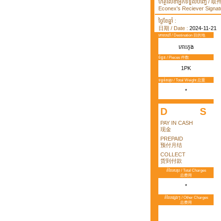
ហត្ថលេខាអ្នកទទួលបញ្ធើ /
Econex's Reciever Signatu
ថ្ងៃខែឆ្នាំ :
日期 / Date :
2024-11-21
គោលដៅ / Destination 目的地
កោះកុង
ចំនួន / Pieces 件数
1PK
ទម្ងន់សរុប / Total Weight 总重
*
D
S
PAY IN CASH
现金
PREPAID
预付月结
COLLECT
货到付款
តំលៃសរុប / Total Charges
总费用
*
តំលៃផ្សេងៗ / Other Charges
总费用