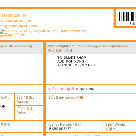
456 / 098 139 456
econexlogistics.com
5
info@econexlogistics.com
No: 219, St. 137K, Sangkat Ka Kab II, Khan Posenchey,
Phnom Penh.
/ Shipper Name(Address):
ឈ្មោះអ្នកទទួល(អាសយដ្ឋាន) / Consignee Name(Address):
收人名称 ，地址 :
TO: SMART SHOP
ADD: KOH KONG
ATTN: NHEM SREY NICH
ទូរស័ព្ទ / Tel. / 电话 :
+010202386
货物品名 :
ចំនួន / 数量 :
ទំហំ / Dimensions / 体积 :
Quantity :
TOR
តំលៃ / 价值 :
Value :
សម្គាល់ / Remark / 备注 :
ទម្ងន់ / Weight :
签署及盖章 :
E12811916477
总重 :
*