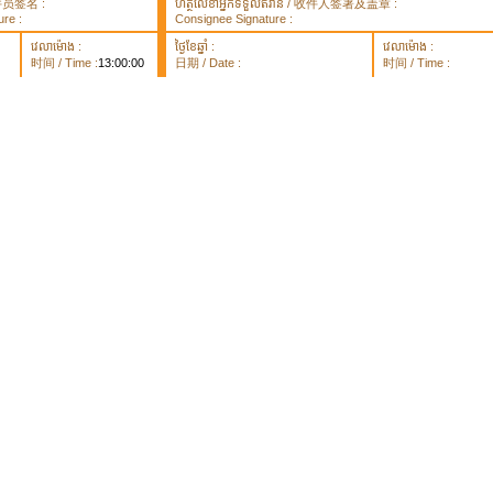
 取件员签名 :
ហត្ថលេខាអ្នកទទួលឥវ៉ាន់ / 收件人签署及盖章 :
re :
Consignee Signature :
វេលាម៉ោង :
ថ្ងៃខែឆ្នាំ :
វេលាម៉ោង :
时间 / Time :
13:00:00
日期 / Date :
时间 / Time :