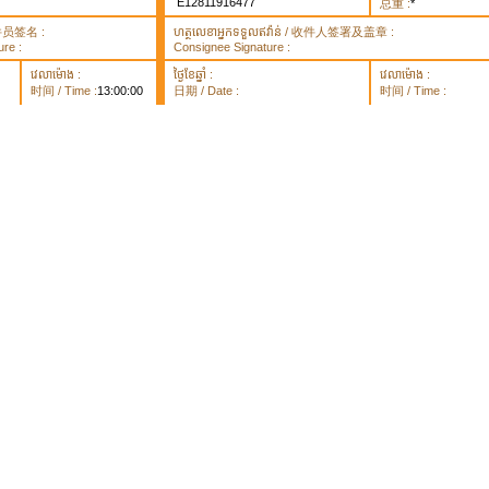
E12811916477
总重 :
*
 取件员签名 :
ហត្ថលេខាអ្នកទទួលឥវ៉ាន់ / 收件人签署及盖章 :
re :
Consignee Signature :
វេលាម៉ោង :
ថ្ងៃខែឆ្នាំ :
វេលាម៉ោង :
时间 / Time :
13:00:00
日期 / Date :
时间 / Time :