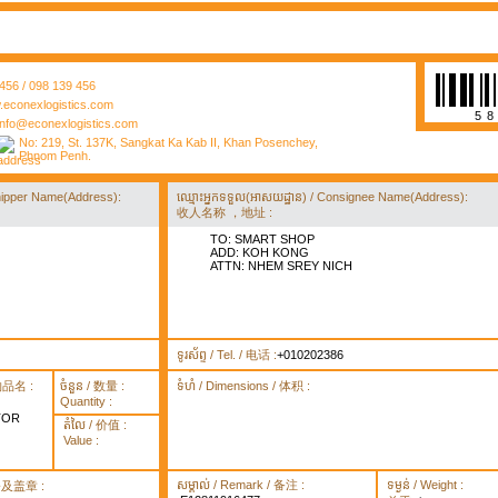
456 / 098 139 456
econexlogistics.com
5
info@econexlogistics.com
No: 219, St. 137K, Sangkat Ka Kab II, Khan Posenchey,
Phnom Penh.
/ Shipper Name(Address):
ឈ្មោះអ្នកទទួល(អាសយដ្ឋាន) / Consignee Name(Address):
收人名称 ，地址 :
TO: SMART SHOP
ADD: KOH KONG
ATTN: NHEM SREY NICH
ទូរស័ព្ទ / Tel. / 电话 :
+010202386
货物品名 :
ចំនួន / 数量 :
ទំហំ / Dimensions / 体积 :
Quantity :
TOR
តំលៃ / 价值 :
Value :
សម្គាល់ / Remark / 备注 :
ទម្ងន់ / Weight :
签署及盖章 :