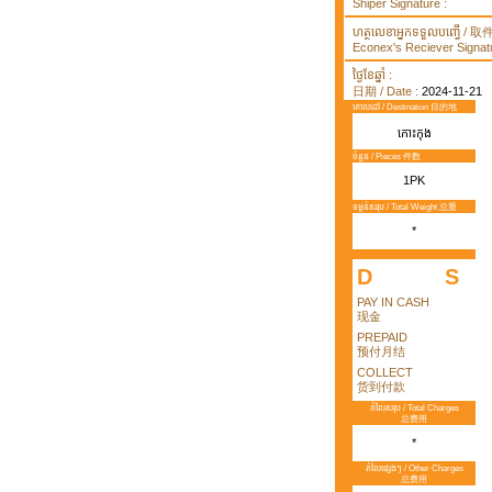
Shiper Signature :
ហត្ថលេខាអ្នកទទួលបញ្ធើ /
Econex's Reciever Signatu
ថ្ងៃខែឆ្នាំ :
日期 / Date :
2024-11-21
គោលដៅ / Destination 目的地
កោះកុង
ចំនួន / Pieces 件数
1PK
ទម្ងន់សរុប / Total Weight 总重
*
D
S
PAY IN CASH
现金
PREPAID
预付月结
COLLECT
货到付款
តំលៃសរុប / Total Charges
总费用
*
តំលៃផ្សេងៗ / Other Charges
总费用