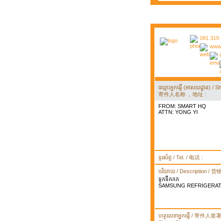
081 319 
www.
ឈ្មោះអ្នកផ្ញើ (អាសយដ្ឋាន) 
寄件人名称 ，地址 :
FROM: SMART HQ
ATTN: YONG YI
ទូរស័ព្ទ / Tel. / 电话 :
បរិយាយ / Description / 
ទូកទឹកកក
SAMSUNG REFRIGERA
ហត្ថលេខាអ្នកផ្ញើ / 寄件人