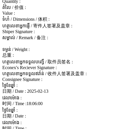
Quantity :
តំលៃ / 价值 :
Value :
ទំហំ / Dimensions / 体积 :
ហត្ថលេខាអ្នកផ្ញើ / 寄件人签署及盖章 :
Shiper Signature :
សម្គាល់ / Remark / 备注 :
ទម្ងន់ / Weight :
总重 :
ហត្ថលេខាអ្នកទទួលបញ្ធើ / 取件员签名 :
Econex's Reciever Signature :
ហត្ថលេខាអ្នកទទួលឥវ៉ាន់ / 收件人签署及盖章 :
Consignee Signature :
ថ្ងៃខែឆ្នាំ :
日期 / Date :
2025-02-13
វេលាម៉ោង :
时间 / Time :
18:06:00
ថ្ងៃខែឆ្នាំ :
日期 / Date :
វេលាម៉ោង :
时间 / Time :