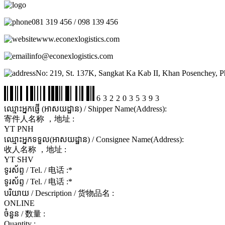
081 319 456 / 098 139 456
www.econexlogistics.com
info@econexlogistics.com
No: 219, St. 137K, Sangkat Ka Kab II, Khan Posenchey, 
6322035393
ឈ្មោះអ្នកផ្ញើ (អាសយដ្ឋាន) / Shipper Name(Address):
寄件人名称 ，地址 :
YT PNH
ឈ្មោះអ្នកទទួល(អាសយដ្ឋាន) / Consignee Name(Address):
收人名称 ，地址 :
YT SHV
ទូរស័ព្ទ / Tel. / 电话 :
*
ទូរស័ព្ទ / Tel. / 电话 :
*
បរិយាយ / Description / 货物品名 :
ONLINE
ចំនួន / 数量 :
Quantity :