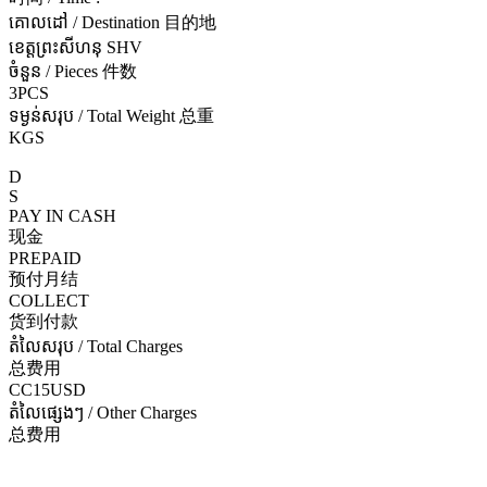
គោលដៅ / Destination 目的地
ខេត្តព្រះសីហនុ SHV
ចំនួន / Pieces 件数
3PCS
ទម្ងន់សរុប / Total Weight 总重
KGS
D
S
PAY IN CASH
现金
PREPAID
预付月结
COLLECT
货到付款
តំលៃសរុប / Total Charges
总费用
CC15USD
តំលៃផ្សេងៗ / Other Charges
总费用