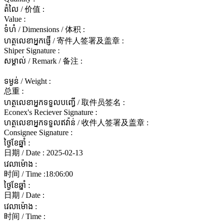
តំលៃ / 价值 :
Value :
ទំហំ / Dimensions / 体积 :
ហត្ថលេខាអ្នកផ្ញើ / 寄件人签署及盖章 :
Shiper Signature :
សម្គាល់ / Remark / 备注 :
ទម្ងន់ / Weight :
总重 :
ហត្ថលេខាអ្នកទទួលបញ្ធើ / 取件员签名 :
Econex's Reciever Signature :
ហត្ថលេខាអ្នកទទួលឥវ៉ាន់ / 收件人签署及盖章 :
Consignee Signature :
ថ្ងៃខែឆ្នាំ :
日期 / Date :
2025-02-13
វេលាម៉ោង :
时间 / Time :
18:06:00
ថ្ងៃខែឆ្នាំ :
日期 / Date :
វេលាម៉ោង :
时间 / Time :