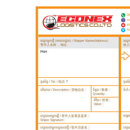
08
ww
in
No
ឈ្មោះអ្នកផ្ញើ (អាសយដ្ឋាន) / Shipper Name(Address):
ឈ្មោ
寄件人名称 ，地址 :
收人
PNH
ទូរស័ព្ទ / Tel. / 电话 :
*
ទូរស័
បរិយាយ / Description / 货物品名 :
ចំនួន / 数量 :
ទំហំ
Quantity :
តំលៃ / 价值 :
Value :
សម្គ
ហត្ថលេខាអ្នកផ្ញើ / 寄件人签署及盖章 :
Shiper Signature :
ហត្ថលេខាអ្នកទទួលបញ្ធើ / 取件员签名 :
ហត្ថ