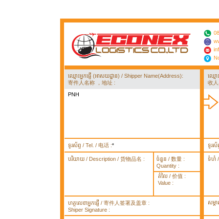
08
ww
in
No
ឈ្មោះអ្នកផ្ញើ (អាសយដ្ឋាន) / Shipper Name(Address):
ឈ្មោ
寄件人名称 ，地址 :
收人
PNH
ទូរស័ព្ទ / Tel. / 电话 :
*
ទូរស័
បរិយាយ / Description / 货物品名 :
ចំនួន / 数量 :
ទំហំ
Quantity :
តំលៃ / 价值 :
Value :
សម្គ
ហត្ថលេខាអ្នកផ្ញើ / 寄件人签署及盖章 :
Shiper Signature :