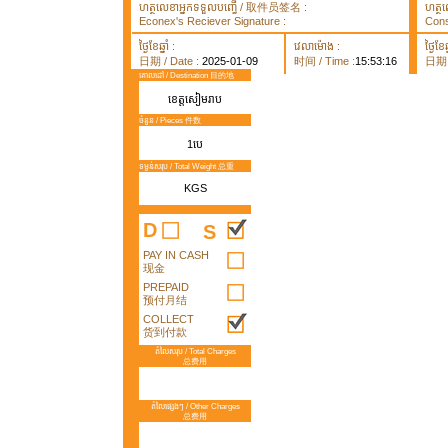
ហត្ថលេខាអ្នកទទួលបញ្ធើ / 取件员签名 :
ហត្ថ
Econex's Reciever Signature :
Cons
ថ្ងៃខែឆ្នាំ :
វេលាម៉ោង :
ថ្ងៃខែឆ្
日期 / Date :
2025-01-09
时间 / Time :
15:53:16
日期 /
គោលដៅ / Destination 目的地
ខេត្តសៀមរាប
ចំនួន / Pieces 件数
1បេ
ទម្ងន់សរុប / Total Weight 总重
KGS
D
S
PAY IN CASH
现金
PREPAID
预付月结
COLLECT
货到付款
តំលៃសរុប / Total Charges
总费用
តំលៃផ្សេងៗ / Other Charges
总费用