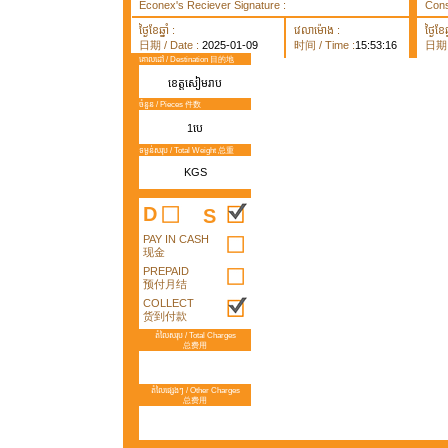
Econex's Reciever Signature :
Cons
ថ្ងៃខែឆ្នាំ :
វេលាម៉ោង :
ថ្ងៃខែឆ្
日期 / Date :
2025-01-09
时间 / Time :
15:53:16
日期 /
គោលដៅ / Destination 目的地
ខេត្តសៀមរាប
ចំនួន / Pieces 件数
1បេ
ទម្ងន់សរុប / Total Weight 总重
KGS
D
S
PAY IN CASH
现金
PREPAID
预付月结
COLLECT
货到付款
តំលៃសរុប / Total Charges
总费用
តំលៃផ្សេងៗ / Other Charges
总费用