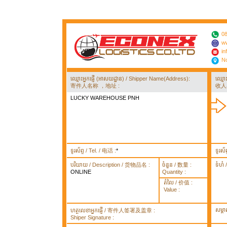
08
ww
in
No
ឈ្មោះអ្នកផ្ញើ (អាសយដ្ឋាន) / Shipper Name(Address):
ឈ្មោ
寄件人名称 ，地址 :
收人
LUCKY WAREHOUSE PNH
ទូរស័ព្ទ / Tel. / 电话 :
*
ទូរស័
បរិយាយ / Description / 货物品名 :
ចំនួន / 数量 :
ទំហំ
ONLINE
Quantity :
តំលៃ / 价值 :
Value :
សម្គ
ហត្ថលេខាអ្នកផ្ញើ / 寄件人签署及盖章 :
Shiper Signature :