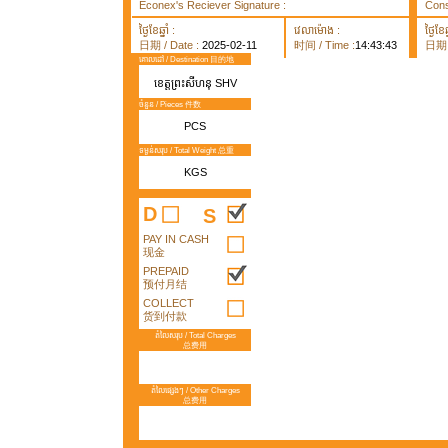
Econex's Reciever Signature :
Cons
ថ្ងៃខែឆ្នាំ :
វេលាម៉ោង :
ថ្ងៃខែឆ្
日期 / Date :
2025-02-11
时间 / Time :
14:43:43
日期 /
គោលដៅ / Destination 目的地
ខេត្តព្រះសីហនុ SHV
ចំនួន / Pieces 件数
PCS
ទម្ងន់សរុប / Total Weight 总重
KGS
D
S
PAY IN CASH
现金
PREPAID
预付月结
COLLECT
货到付款
តំលៃសរុប / Total Charges
总费用
តំលៃផ្សេងៗ / Other Charges
总费用