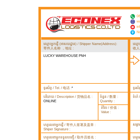
08
ww
in
No
ឈ្មោះអ្នកផ្ញើ (អាសយដ្ឋាន) / Shipper Name(Address):
ឈ្មោ
寄件人名称 ，地址 :
收人
LUCKY WAREHOUSE PNH
ទូរស័ព្ទ / Tel. / 电话 :
*
ទូរស័
បរិយាយ / Description / 货物品名 :
ចំនួន / 数量 :
ទំហំ
ONLINE
Quantity :
តំលៃ / 价值 :
Value :
សម្គ
ហត្ថលេខាអ្នកផ្ញើ / 寄件人签署及盖章 :
Shiper Signature :
ហត្ថលេខាអ្នកទទួលបញ្ធើ / 取件员签名 :
ហត្ថ