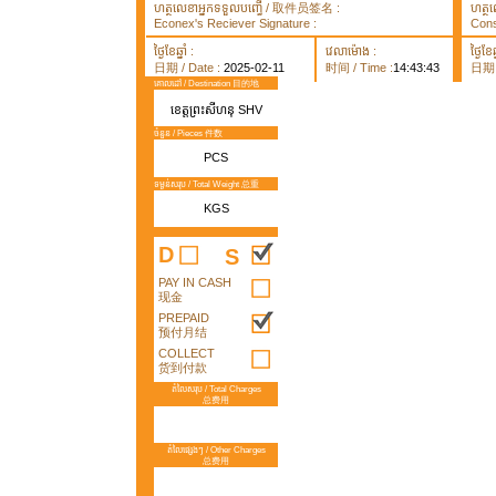
ហត្ថលេខាអ្នកទទួលបញ្ធើ / 取件员签名 :
ហត្ថ
Econex's Reciever Signature :
Cons
ថ្ងៃខែឆ្នាំ :
វេលាម៉ោង :
ថ្ងៃខែឆ្
日期 / Date :
2025-02-11
时间 / Time :
14:43:43
日期 /
គោលដៅ / Destination 目的地
ខេត្តព្រះសីហនុ SHV
ចំនួន / Pieces 件数
PCS
ទម្ងន់សរុប / Total Weight 总重
KGS
D
S
PAY IN CASH
现金
PREPAID
预付月结
COLLECT
货到付款
តំលៃសរុប / Total Charges
总费用
តំលៃផ្សេងៗ / Other Charges
总费用