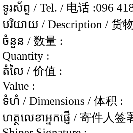
ទូរស័ព្ទ / Tel. / 电话 :
096 41
បរិយាយ / Description / 
ចំនួន / 数量 :
Quantity :
តំលៃ / 价值 :
Value :
ទំហំ / Dimensions / 体积 :
ហត្ថលេខាអ្នកផ្ញើ / 寄件
Shiper Signature :