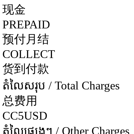
现金
PREPAID
预付月结
COLLECT
货到付款
តំលៃសរុប / Total Charges
总费用
CC5USD
តំលៃផ្សេងៗ / Other Charges