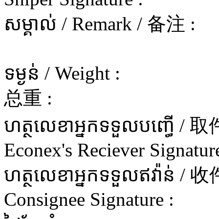
សម្គាល់ / Remark / 备注 :
ទម្ងន់ / Weight :
总重 :
ហត្ថលេខាអ្នកទទួលបញ្ធើ 
Econex's Reciever Signature
ហត្ថលេខាអ្នកទទួលឥវ៉ាន
Consignee Signature :