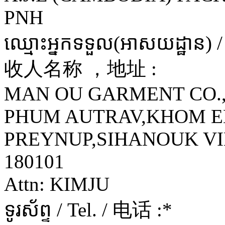
PNH
ឈ្មោះអ្នកទទួល(អាសយដ្ឋាន) 
收人名称 ，地址 :
MAN OU GARMENT CO.
PHUM AUTRAV,KHOM E
PREYNUP,SIHANOUK VILLE
180101
Attn: KIMJU
ទូរស័ព្ទ / Tel. / 电话 :
*