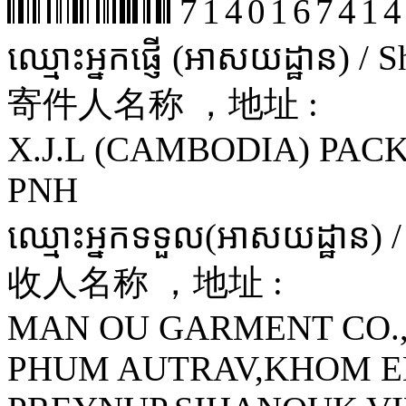
7140167414
ឈ្មោះអ្នកផ្ញើ (អាសយដ្ឋាន) /
寄件人名称 ，地址 :
X.J.L (CAMBODIA) PAC
PNH
ឈ្មោះអ្នកទទួល(អាសយដ្ឋាន) 
收人名称 ，地址 :
MAN OU GARMENT CO.
PHUM AUTRAV,KHOM E