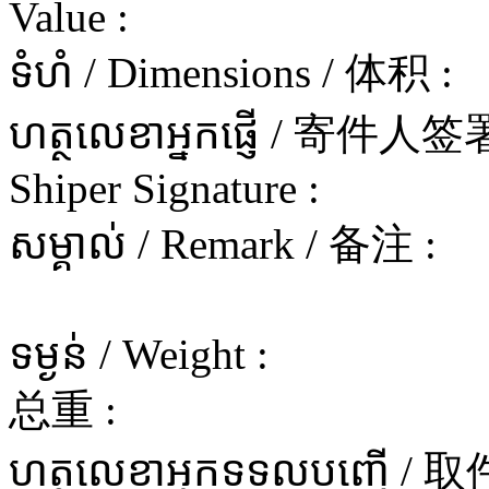
Value :
ទំហំ / Dimensions / 体积 :
ហត្ថលេខាអ្នកផ្ញើ / 寄件
Shiper Signature :
សម្គាល់ / Remark / 备注 :
ទម្ងន់ / Weight :
总重 :
ហត្ថលេខាអ្នកទទួលបញ្ធើ 