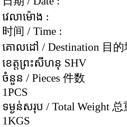
日期 / Date :
វេលាម៉ោង :
时间 / Time :
គោលដៅ / Destination 目
ខេត្តព្រះសីហនុ SHV
ចំនួន / Pieces 件数
1PCS
ទម្ងន់សរុប / Total Weight 
1KGS