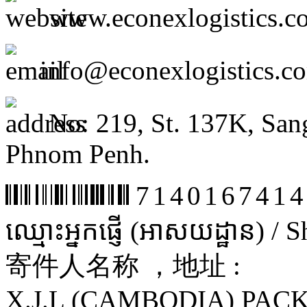
www.econexlogistics.c
info@econexlogistics.c
No: 219, St. 137K, San
Phnom Penh.
7140167414
ឈ្មោះអ្នកផ្ញើ (អាសយដ្ឋាន) /
寄件人名称 ，地址 :
X.J.L (CAMBODIA) PAC