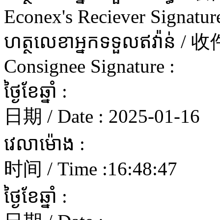
Econex's Reciever Signature
ហត្ថលេខាអ្នកទទួលឥវ៉ាន
Consignee Signature :
ថ្ងៃខែឆ្នាំ :
日期 / Date :
2025-01-16
វេលាម៉ោង :
时间 / Time :
16:48:47
ថ្ងៃខែឆ្នាំ :