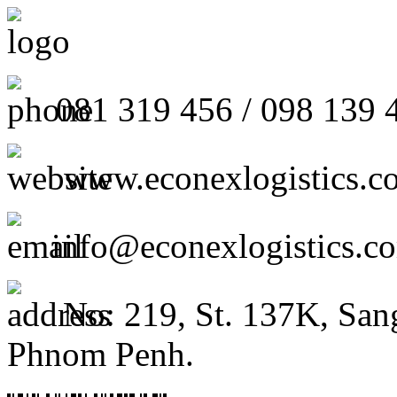
081 319 456 / 098 139 
www.econexlogistics.c
info@econexlogistics.c
No: 219, St. 137K, San
Phnom Penh.