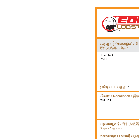
ឈ្មោះអ្នកផ្ញើ (អាសយដ្ឋាន) 
寄件人名称 ，地址 :
LEFENG
PNH
ទូរស័ព្ទ / Tel. / 电话 :
*
បរិយាយ / Description / 
ONLINE
ហត្ថលេខាអ្នកផ្ញើ / 寄件人
Shiper Signature :
ហត្ថលេខាអ្នកទទួលបញ្ធើ /