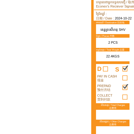
ហត្ថលេខាអ្នកទទួលបញ្ធើ /
Econex's Reciever Signatu
ថ្ងៃខែឆ្នាំ :
日期 / Date :
2024-10-22
គោលដៅ / Destination 目的地
ខេត្តព្រះសីហនុ SHV
ចំនួន / Pieces 件数
2 PCS
ទម្ងន់សរុប / Total Weight 总重
22.4KGS
D
S
PAY IN CASH
现金
PREPAID
预付月结
COLLECT
货到付款
តំលៃសរុប / Total Charges
总费用
តំលៃផ្សេងៗ / Other Charges
总费用