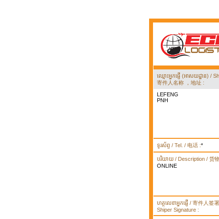
ឈ្មោះអ្នកផ្ញើ (អាសយដ្ឋាន) 
寄件人名称 ，地址 :
LEFENG
PNH
ទូរស័ព្ទ / Tel. / 电话 :
*
បរិយាយ / Description / 
ONLINE
ហត្ថលេខាអ្នកផ្ញើ / 寄件人
Shiper Signature :