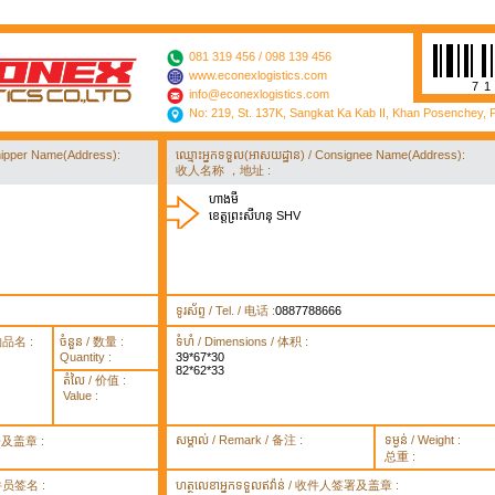
081 319 456 / 098 139 456
www.econexlogistics.com
7
info@econexlogistics.com
No: 219, St. 137K, Sangkat Ka Kab II, Khan Posenchey,
/ Shipper Name(Address):
ឈ្មោះអ្នកទទួល(អាសយដ្ឋាន) / Consignee Name(Address):
收人名称 ，地址 :
ហាងមី
ខេត្តព្រះសីហនុ SHV
ទូរស័ព្ទ / Tel. / 电话 :
0887788666
货物品名 :
ចំនួន / 数量 :
ទំហំ / Dimensions / 体积 :
Quantity :
39*67*30
82*62*33
តំលៃ / 价值 :
Value :
សម្គាល់ / Remark / 备注 :
ទម្ងន់ / Weight :
签署及盖章 :
总重 :
 取件员签名 :
ហត្ថលេខាអ្នកទទួលឥវ៉ាន់ / 收件人签署及盖章 :