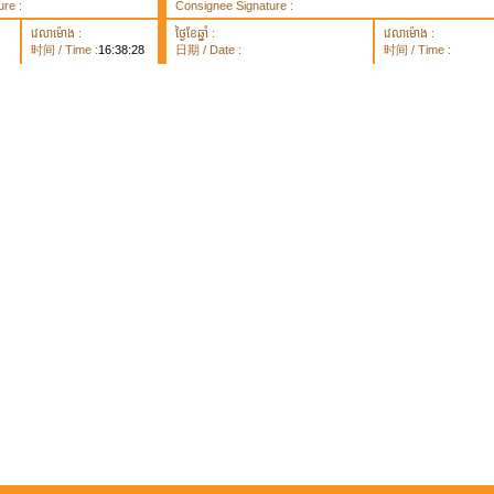
re :
Consignee Signature :
វេលាម៉ោង :
ថ្ងៃខែឆ្នាំ :
វេលាម៉ោង :
时间 / Time :
16:38:28
日期 / Date :
时间 / Time :