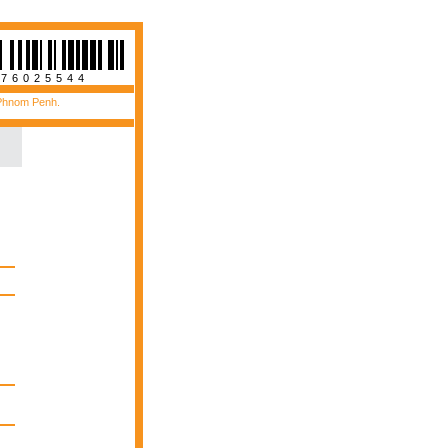
176025544
 Phnom Penh.