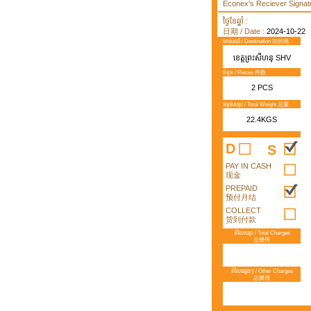
Econex's Reciever Signatu
ថ្ងៃខែឆ្នាំ :
日期 / Date :
2024-10-22
គោលដៅ / Destination 目的地
ខេត្តព្រះសីហនុ SHV
ចំនួន / Pieces 件数
2 PCS
ទម្ងន់សរុប / Total Weight 总重
22.4KGS
D
S
PAY IN CASH
现金
PREPAID
预付月结
COLLECT
货到付款
តំលៃសរុប / Total Charges
总费用
តំលៃផ្សេងៗ / Other Charges
总费用