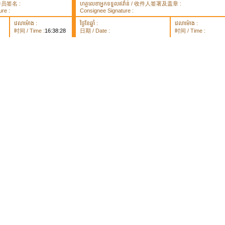
 取件员签名 :
ហត្ថលេខាអ្នកទទួលឥវ៉ាន់ / 收件人签署及盖章 :
re :
Consignee Signature :
វេលាម៉ោង :
ថ្ងៃខែឆ្នាំ :
វេលាម៉ោង :
时间 / Time :
16:38:28
日期 / Date :
时间 / Time :