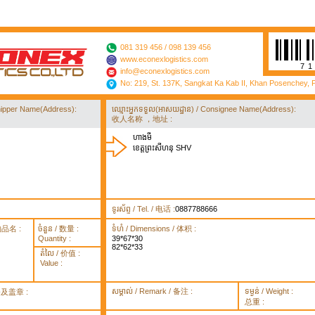
081 319 456 / 098 139 456
www.econexlogistics.com
7
info@econexlogistics.com
No: 219, St. 137K, Sangkat Ka Kab II, Khan Posenchey,
/ Shipper Name(Address):
ឈ្មោះអ្នកទទួល(អាសយដ្ឋាន) / Consignee Name(Address):
收人名称 ，地址 :
ហាងមី
ខេត្តព្រះសីហនុ SHV
ទូរស័ព្ទ / Tel. / 电话 :
0887788666
货物品名 :
ចំនួន / 数量 :
ទំហំ / Dimensions / 体积 :
Quantity :
39*67*30
82*62*33
តំលៃ / 价值 :
Value :
សម្គាល់ / Remark / 备注 :
ទម្ងន់ / Weight :
签署及盖章 :
总重 :