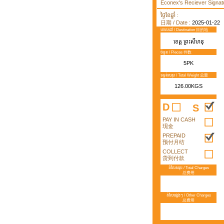
Econex's Reciever Signatu
ថ្ងៃខែឆ្នាំ :
日期 / Date :
2025-01-22
គោលដៅ / Destination 目的地
ខេត្ត ព្រះសីហនុ
ចំនួន / Pieces 件数
5PK
ទម្ងន់សរុប / Total Weight 总重
126.00KGS
D
S
PAY IN CASH
现金
PREPAID
预付月结
COLLECT
货到付款
តំលៃសរុប / Total Charges
总费用
តំលៃផ្សេងៗ / Other Charges
总费用