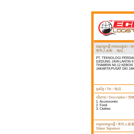
ឈ្មោះអ្នកផ្ញើ (អាសយដ្ឋាន) 
寄件人名称 ，地址 :
PT. TEKNOLOGI PERDA
GEDUNG JAYA LANTAI 9 
THAMRIN N0.12 KEBON
JAKARTA PUSAT DKI JA
ទូរស័ព្ទ / Tel. / 电话 :
បរិយាយ / Description / 
1. Accessories
2. Food
3. Clothes
ហត្ថលេខាអ្នកផ្ញើ / 寄件人
Shiper Signature :