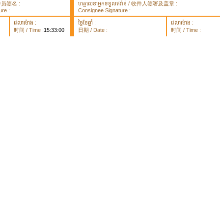
 取件员签名 :
ហត្ថលេខាអ្នកទទួលឥវ៉ាន់ / 收件人签署及盖章 :
re :
Consignee Signature :
វេលាម៉ោង :
ថ្ងៃខែឆ្នាំ :
វេលាម៉ោង :
时间 / Time :
15:33:00
日期 / Date :
时间 / Time :