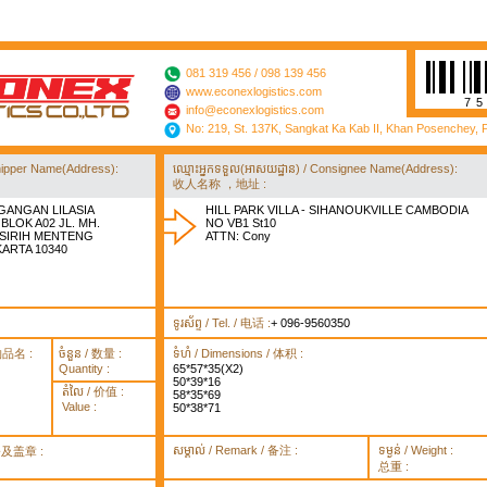
081 319 456 / 098 139 456
www.econexlogistics.com
7
info@econexlogistics.com
No: 219, St. 137K, Sangkat Ka Kab II, Khan Posenchey,
/ Shipper Name(Address):
ឈ្មោះអ្នកទទួល(អាសយដ្ឋាន) / Consignee Name(Address):
收人名称 ，地址 :
GANGAN LILASIA
HILL PARK VILLA - SIHANOUKVILLE CAMBODIA
BLOK A02 JL. MH.
NO VB1 St10
 SIRIH MENTENG
ATTN: Cony
KARTA 10340
ទូរស័ព្ទ / Tel. / 电话 :
+ 096-9560350
货物品名 :
ចំនួន / 数量 :
ទំហំ / Dimensions / 体积 :
Quantity :
65*57*35(X2)
50*39*16
តំលៃ / 价值 :
58*35*69
Value :
50*38*71
សម្គាល់ / Remark / 备注 :
ទម្ងន់ / Weight :
签署及盖章 :
总重 :