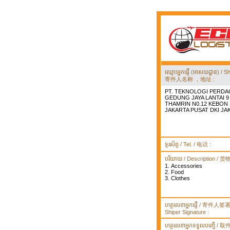
ឈ្មោះអ្នកផ្ញើ (អាសយដ្ឋាន) 
寄件人名称 ，地址 :
PT. TEKNOLOGI PERDA
GEDUNG JAYA LANTAI 9 
THAMRIN N0.12 KEBON
JAKARTA PUSAT DKI JA
ទូរស័ព្ទ / Tel. / 电话 :
បរិយាយ / Description / 
1. Accessories
2. Food
3. Clothes
ហត្ថលេខាអ្នកផ្ញើ / 寄件人
Shiper Signature :
ហត្ថលេខាអ្នកទទួលបញ្ធើ /