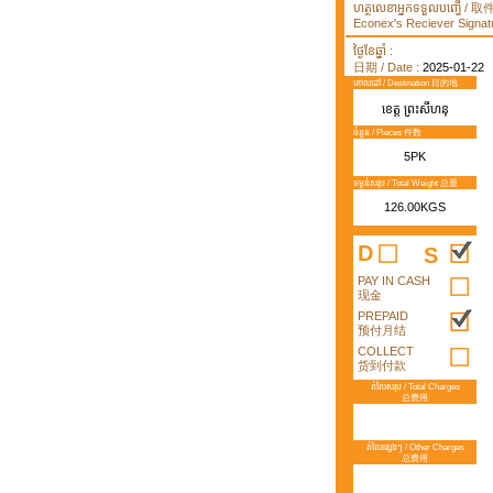
ហត្ថលេខាអ្នកទទួលបញ្ធើ /
Econex's Reciever Signatu
ថ្ងៃខែឆ្នាំ :
日期 / Date :
2025-01-22
គោលដៅ / Destination 目的地
ខេត្ត ព្រះសីហនុ
ចំនួន / Pieces 件数
5PK
ទម្ងន់សរុប / Total Weight 总重
126.00KGS
D
S
PAY IN CASH
现金
PREPAID
预付月结
COLLECT
货到付款
តំលៃសរុប / Total Charges
总费用
តំលៃផ្សេងៗ / Other Charges
总费用