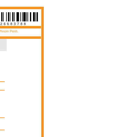
526683788
 Phnom Penh.