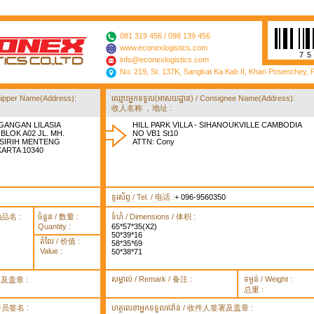
081 319 456 / 098 139 456
www.econexlogistics.com
7
info@econexlogistics.com
No: 219, St. 137K, Sangkat Ka Kab II, Khan Posenchey,
/ Shipper Name(Address):
ឈ្មោះអ្នកទទួល(អាសយដ្ឋាន) / Consignee Name(Address):
收人名称 ，地址 :
GANGAN LILASIA
HILL PARK VILLA - SIHANOUKVILLE CAMBODIA
BLOK A02 JL. MH.
NO VB1 St10
 SIRIH MENTENG
ATTN: Cony
KARTA 10340
ទូរស័ព្ទ / Tel. / 电话 :
+ 096-9560350
货物品名 :
ចំនួន / 数量 :
ទំហំ / Dimensions / 体积 :
Quantity :
65*57*35(X2)
50*39*16
តំលៃ / 价值 :
58*35*69
Value :
50*38*71
សម្គាល់ / Remark / 备注 :
ទម្ងន់ / Weight :
签署及盖章 :
总重 :
 取件员签名 :
ហត្ថលេខាអ្នកទទួលឥវ៉ាន់ / 收件人签署及盖章 :