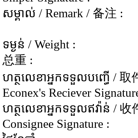
សម្គាល់ / Remark / 备注 :
ទម្ងន់ / Weight :
总重 :
ហត្ថលេខាអ្នកទទួលបញ្ធើ 
Econex's Reciever Signature
ហត្ថលេខាអ្នកទទួលឥវ៉ាន
Consignee Signature :