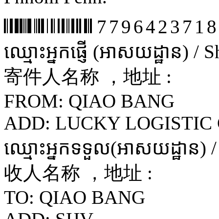
7796423718
ឈ្មោះអ្នកផ្ញើ (អាសយដ្ឋាន) /
寄件人名称 ，地址 :
FROM: QIAO BANG
ADD: LUCKY LOGISTIC 
ឈ្មោះអ្នកទទួល(អាសយដ្ឋាន) 
收人名称 ，地址 :
TO: QIAO BANG