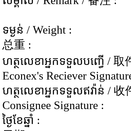
សម្គាល់ / Remark / 备注 :
ទម្ងន់ / Weight :
总重 :
ហត្ថលេខាអ្នកទទួលបញ្ធើ 
Econex's Reciever Signature
ហត្ថលេខាអ្នកទទួលឥវ៉ាន
Consignee Signature :
ថ្ងៃខែឆ្នាំ :