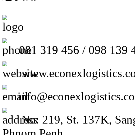
081 319 456 / 098 139 
www.econexlogistics.c
info@econexlogistics.c
No: 219, St. 137K, San
Phnom Penh.