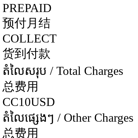
PREPAID
预付月结
COLLECT
货到付款
តំលៃសរុប / Total Charges
总费用
CC10USD
តំលៃផ្សេងៗ / Other Charges
总费用