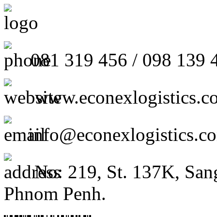
081 319 456 / 098 139 
www.econexlogistics.c
info@econexlogistics.c
No: 219, St. 137K, San
Phnom Penh.