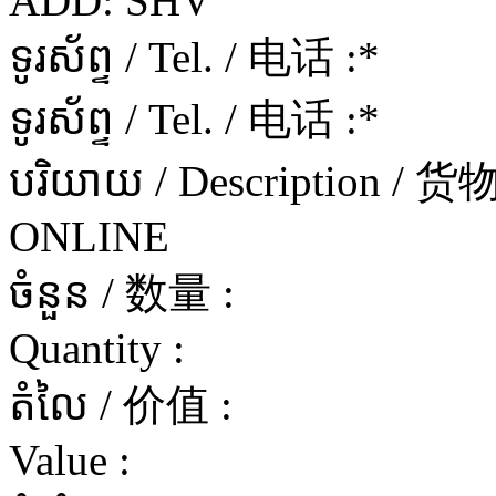
ADD: SHV
ទូរស័ព្ទ / Tel. / 电话 :
*
ទូរស័ព្ទ / Tel. / 电话 :
*
បរិយាយ / Description / 
ONLINE
ចំនួន / 数量 :
Quantity :
តំលៃ / 价值 :
Value :