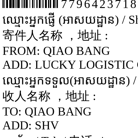
7796423718
ឈ្មោះអ្នកផ្ញើ (អាសយដ្ឋាន) /
寄件人名称 ，地址 :
FROM: QIAO BANG
ADD: LUCKY LOGISTIC 
ឈ្មោះអ្នកទទួល(អាសយដ្ឋាន) 
收人名称 ，地址 :
TO: QIAO BANG
ADD: SHV