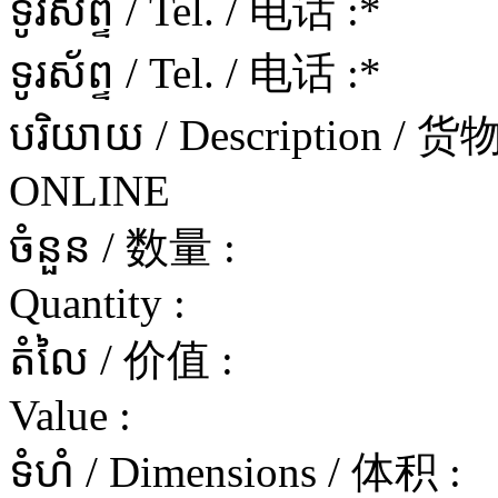
ទូរស័ព្ទ / Tel. / 电话 :
*
ទូរស័ព្ទ / Tel. / 电话 :
*
បរិយាយ / Description / 
ONLINE
ចំនួន / 数量 :
Quantity :
តំលៃ / 价值 :
Value :
ទំហំ / Dimensions / 体积 :