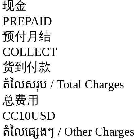
现金
PREPAID
预付月结
COLLECT
货到付款
តំលៃសរុប / Total Charges
总费用
CC10USD
តំលៃផ្សេងៗ / Other Charges