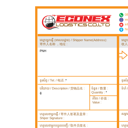
08
ww
in
No
ឈ្មោះអ្នកផ្ញើ (អាសយដ្ឋាន) / Shipper Name(Address):
ឈ្មោ
寄件人名称 ，地址 :
收人
PNH
ទូរស័ព្ទ / Tel. / 电话 :
*
ទូរស័
បរិយាយ / Description / 货物品名 :
ចំនួន / 数量 :
ទំហំ
Quantity :
*
តុ
តំលៃ / 价值 :
Value :
សម្គ
ហត្ថលេខាអ្នកផ្ញើ / 寄件人签署及盖章 :
Shiper Signature :
ហត្ថលេខាអ្នកទទួលបញ្ធើ / 取件员签名 :
ហត្ថ