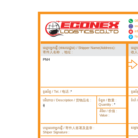
08
ww
in
No
ឈ្មោះអ្នកផ្ញើ (អាសយដ្ឋាន) / Shipper Name(Address):
ឈ្មោ
寄件人名称 ，地址 :
收人
PNH
ទូរស័ព្ទ / Tel. / 电话 :
*
ទូរស័
បរិយាយ / Description / 货物品名 :
ចំនួន / 数量 :
ទំហំ
Quantity :
*
តុ
តំលៃ / 价值 :
Value :
សម្គ
ហត្ថលេខាអ្នកផ្ញើ / 寄件人签署及盖章 :
Shiper Signature :