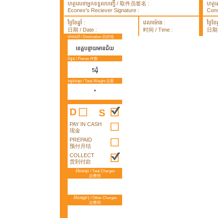
ហត្ថលេខាអ្នកទទួលបញ្ធើ / 取件员签名 :
ហត្ថ
Econex's Reciever Signature :
Cons
ថ្ងៃខែឆ្នាំ :
វេលាម៉ោង :
ថ្ងៃខែឆ្
日期 / Date :
时间 / Time :
日期 /
គោលដៅ / Destination 目的地
ខេត្តបន្ទាយមានជ័យ
ចំនួន / Pieces 件数
5ដុំ
ទម្ងន់សរុប / Total Weight 总重
*
D
S
PAY IN CASH
现金
PREPAID
预付月结
COLLECT
货到付款
តំលៃសរុប / Total Charges
总费用
តំលៃផ្សេងៗ / Other Charges
总费用