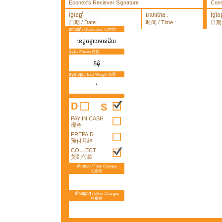
Econex's Reciever Signature :
Cons
ថ្ងៃខែឆ្នាំ :
វេលាម៉ោង :
ថ្ងៃខែឆ្
日期 / Date :
时间 / Time :
日期 /
គោលដៅ / Destination 目的地
ខេត្តបន្ទាយមានជ័យ
ចំនួន / Pieces 件数
5ដុំ
ទម្ងន់សរុប / Total Weight 总重
*
D
S
PAY IN CASH
现金
PREPAID
预付月结
COLLECT
货到付款
តំលៃសរុប / Total Charges
总费用
តំលៃផ្សេងៗ / Other Charges
总费用