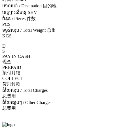
គោលដៅ / Destination 目的地
ខេត្តព្រះសីហនុ SHV
ចំនួន / Pieces 件数
PCS
ទម្ងន់សរុប / Total Weight 总重
KGS
D
S
PAY IN CASH
现金
PREPAID
预付月结
COLLECT
货到付款
តំលៃសរុប / Total Charges
总费用
តំលៃផ្សេងៗ / Other Charges
总费用