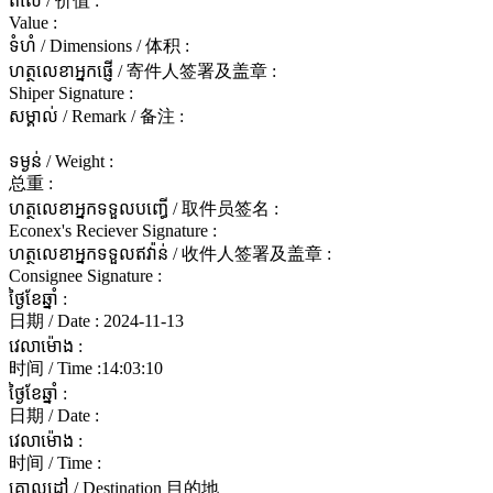
តំលៃ / 价值 :
Value :
ទំហំ / Dimensions / 体积 :
ហត្ថលេខាអ្នកផ្ញើ / 寄件人签署及盖章 :
Shiper Signature :
សម្គាល់ / Remark / 备注 :
ទម្ងន់ / Weight :
总重 :
ហត្ថលេខាអ្នកទទួលបញ្ធើ / 取件员签名 :
Econex's Reciever Signature :
ហត្ថលេខាអ្នកទទួលឥវ៉ាន់ / 收件人签署及盖章 :
Consignee Signature :
ថ្ងៃខែឆ្នាំ :
日期 / Date :
2024-11-13
វេលាម៉ោង :
时间 / Time :
14:03:10
ថ្ងៃខែឆ្នាំ :
日期 / Date :
វេលាម៉ោង :
时间 / Time :
គោលដៅ / Destination 目的地