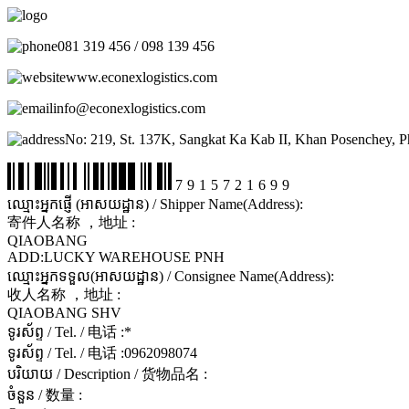
081 319 456 / 098 139 456
www.econexlogistics.com
info@econexlogistics.com
No: 219, St. 137K, Sangkat Ka Kab II, Khan Posenchey, 
7915721699
ឈ្មោះអ្នកផ្ញើ (អាសយដ្ឋាន) / Shipper Name(Address):
寄件人名称 ，地址 :
QIAOBANG
ADD:LUCKY WAREHOUSE PNH
ឈ្មោះអ្នកទទួល(អាសយដ្ឋាន) / Consignee Name(Address):
收人名称 ，地址 :
QIAOBANG SHV
ទូរស័ព្ទ / Tel. / 电话 :
*
ទូរស័ព្ទ / Tel. / 电话 :
0962098074
បរិយាយ / Description / 货物品名 :
ចំនួន / 数量 :