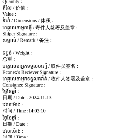
Quantity :
តំលៃ / 价值 :
Value :
ទំហំ / Dimensions / 体积 :
ហត្ថលេខាអ្នកផ្ញើ / 寄件人签署及盖章 :
Shiper Signature :
សម្គាល់ / Remark / 备注 :
ទម្ងន់ / Weight :
总重 :
ហត្ថលេខាអ្នកទទួលបញ្ធើ / 取件员签名 :
Econex's Reciever Signature :
ហត្ថលេខាអ្នកទទួលឥវ៉ាន់ / 收件人签署及盖章 :
Consignee Signature :
ថ្ងៃខែឆ្នាំ :
日期 / Date :
2024-11-13
វេលាម៉ោង :
时间 / Time :
14:03:10
ថ្ងៃខែឆ្នាំ :
日期 / Date :
វេលាម៉ោង :
时间 / Time :