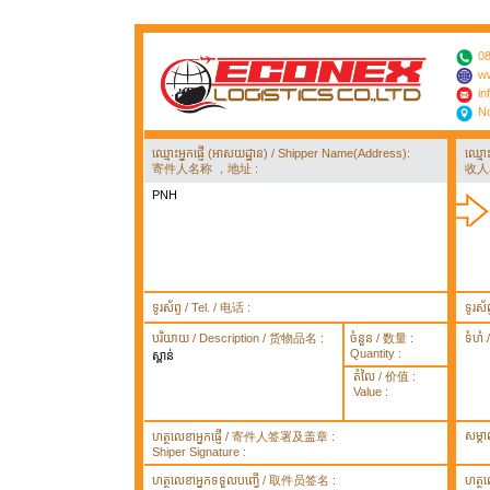
08
ww
in
No
ឈ្មោះអ្នកផ្ញើ (អាសយដ្ឋាន) / Shipper Name(Address):
ឈ្មោ
寄件人名称 ，地址 :
收人
PNH
ទូរស័ព្ទ / Tel. / 电话 :
ទូរស័
បរិយាយ / Description / 货物品名 :
ចំនួន / 数量 :
ទំហំ
Quantity :
ស្ពាន់
តំលៃ / 价值 :
Value :
សម្គ
ហត្ថលេខាអ្នកផ្ញើ / 寄件人签署及盖章 :
Shiper Signature :
ហត្ថលេខាអ្នកទទួលបញ្ធើ / 取件员签名 :
ហត្ថ