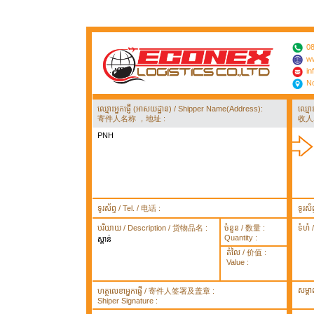
08
ww
in
No
ឈ្មោះអ្នកផ្ញើ (អាសយដ្ឋាន) / Shipper Name(Address):
ឈ្មោ
寄件人名称 ，地址 :
收人
PNH
ទូរស័ព្ទ / Tel. / 电话 :
ទូរស័
បរិយាយ / Description / 货物品名 :
ចំនួន / 数量 :
ទំហំ
Quantity :
ស្ពាន់
តំលៃ / 价值 :
Value :
សម្គ
ហត្ថលេខាអ្នកផ្ញើ / 寄件人签署及盖章 :
Shiper Signature :