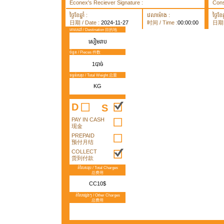
Econex's Reciever Signature :
Cons
ថ្ងៃខែឆ្នាំ :
វេលាម៉ោង :
ថ្ងៃខែឆ្
日期 / Date :
2024-11-27
时间 / Time :
00:00:00
日期 /
គោលដៅ / Destination 目的地
សៀមរាប
ចំនួន / Pieces 件数
1បាច់
ទម្ងន់សរុប / Total Weight 总重
KG
D
S
PAY IN CASH
现金
PREPAID
预付月结
COLLECT
货到付款
តំលៃសរុប / Total Charges
总费用
CC10$
តំលៃផ្សេងៗ / Other Charges
总费用