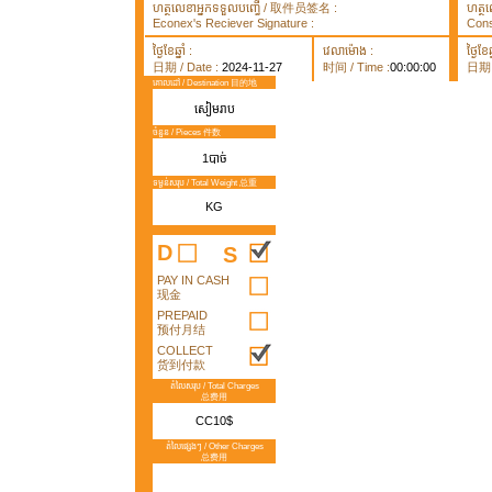
ហត្ថលេខាអ្នកទទួលបញ្ធើ / 取件员签名 :
ហត្ថ
Econex's Reciever Signature :
Cons
ថ្ងៃខែឆ្នាំ :
វេលាម៉ោង :
ថ្ងៃខែឆ្
日期 / Date :
2024-11-27
时间 / Time :
00:00:00
日期 /
គោលដៅ / Destination 目的地
សៀមរាប
ចំនួន / Pieces 件数
1បាច់
ទម្ងន់សរុប / Total Weight 总重
KG
D
S
PAY IN CASH
现金
PREPAID
预付月结
COLLECT
货到付款
តំលៃសរុប / Total Charges
总费用
CC10$
តំលៃផ្សេងៗ / Other Charges
总费用