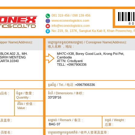
081 319 456 / 098 139 456
www.econexlogistics.com
8
info@econexlogistics.com
No: 219, St. 137K, Sangkat Ka Kab II, Khan Posenchey,
/ Shipper Name(Address):
ឈ្មោះអ្នកទទួល(អាសយដ្ឋាន) / Consignee Name(Address):
收人名称 ，地址 :
BLOK A02 JL. MH.
MH7C+X38, Borey Good Luck, Krong Poi Pet,
 SIRIH MENTENG
Cambodia
KARTA 10340
ATTN: Crisdiyanti
TELL: +0967906336
ទូរស័ព្ទ / Tel. / 电话 :
+0967906336
货物品名 :
ចំនួន / 数量 :
ទំហំ / Dimensions / 体积 :
Quantity :
33*28*16
តំលៃ / 价值 :
Value :
សម្គាល់ / Remark / 备注 :
ទម្ងន់ / Weight :
签署及盖章 :
BAG 07
总重 :
 取件员签名 :
ហត្ថលេខាអ្នកទទួលឥវ៉ាន់ / 收件人签署及盖章 :