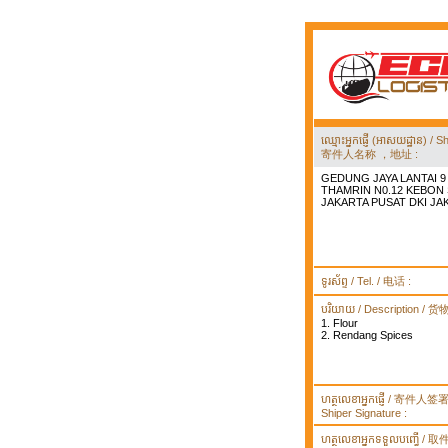
ឈ្មោះអ្នកផ្ញើ (អាសយដ្ឋាន) 
寄件人名称 ，地址 :
GEDUNG JAYA LANTAI 9 
THAMRIN N0.12 KEBON
JAKARTA PUSAT DKI JA
ទូរស័ព្ទ / Tel. / 电话 :
បរិយាយ / Description / 
1. Flour
2. Rendang Spices
ហត្ថលេខាអ្នកផ្ញើ / 寄件人
Shiper Signature :
ហត្ថលេខាអ្នកទទួលបញ្ធើ /