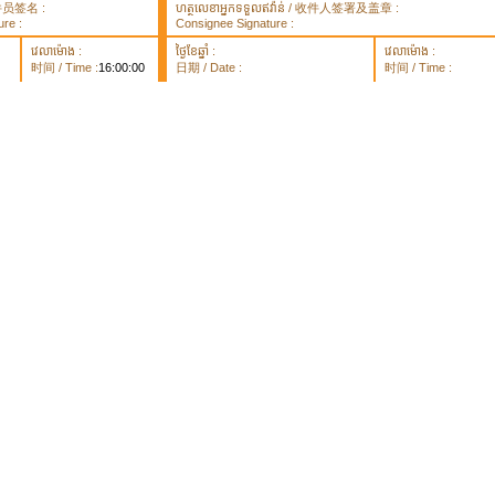
 取件员签名 :
ហត្ថលេខាអ្នកទទួលឥវ៉ាន់ / 收件人签署及盖章 :
re :
Consignee Signature :
វេលាម៉ោង :
ថ្ងៃខែឆ្នាំ :
វេលាម៉ោង :
时间 / Time :
16:00:00
日期 / Date :
时间 / Time :