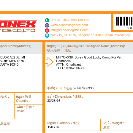
081 319 456 / 098 139 456
www.econexlogistics.com
8
info@econexlogistics.com
No: 219, St. 137K, Sangkat Ka Kab II, Khan Posenchey,
/ Shipper Name(Address):
ឈ្មោះអ្នកទទួល(អាសយដ្ឋាន) / Consignee Name(Address):
收人名称 ，地址 :
BLOK A02 JL. MH.
MH7C+X38, Borey Good Luck, Krong Poi Pet,
 SIRIH MENTENG
Cambodia
KARTA 10340
ATTN: Crisdiyanti
TELL: +0967906336
ទូរស័ព្ទ / Tel. / 电话 :
+0967906336
货物品名 :
ចំនួន / 数量 :
ទំហំ / Dimensions / 体积 :
Quantity :
33*28*16
តំលៃ / 价值 :
Value :
សម្គាល់ / Remark / 备注 :
ទម្ងន់ / Weight :
签署及盖章 :
BAG 07
总重 :