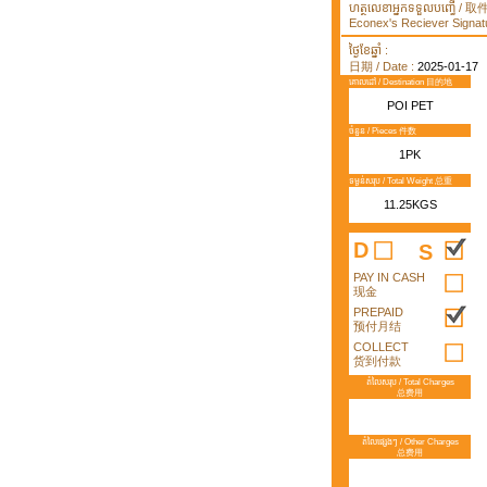
ហត្ថលេខាអ្នកទទួលបញ្ធើ /
Econex's Reciever Signatu
ថ្ងៃខែឆ្នាំ :
日期 / Date :
2025-01-17
គោលដៅ / Destination 目的地
POI PET
ចំនួន / Pieces 件数
1PK
ទម្ងន់សរុប / Total Weight 总重
11.25KGS
D
S
PAY IN CASH
现金
PREPAID
预付月结
COLLECT
货到付款
តំលៃសរុប / Total Charges
总费用
តំលៃផ្សេងៗ / Other Charges
总费用