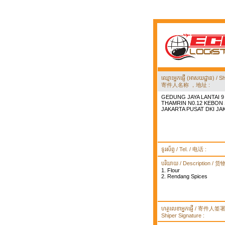
ឈ្មោះអ្នកផ្ញើ (អាសយដ្ឋាន) 
寄件人名称 ，地址 :
GEDUNG JAYA LANTAI 9 
THAMRIN N0.12 KEBON
JAKARTA PUSAT DKI JA
ទូរស័ព្ទ / Tel. / 电话 :
បរិយាយ / Description / 
1. Flour
2. Rendang Spices
ហត្ថលេខាអ្នកផ្ញើ / 寄件人
Shiper Signature :