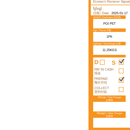
Econex's Reciever Signatu
ថ្ងៃខែឆ្នាំ :
日期 / Date :
2025-01-17
គោលដៅ / Destination 目的地
POI PET
ចំនួន / Pieces 件数
1PK
ទម្ងន់សរុប / Total Weight 总重
11.25KGS
D
S
PAY IN CASH
现金
PREPAID
预付月结
COLLECT
货到付款
តំលៃសរុប / Total Charges
总费用
តំលៃផ្សេងៗ / Other Charges
总费用