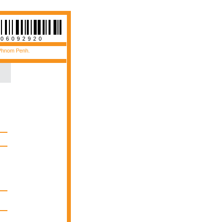
006092920
 Phnom Penh.