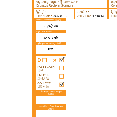
ហត្ថលេខាអ្នកទទួលបញ្ធើ / 取件员签名 :
ហត្ថ
Econex's Reciever Signature :
Cons
ថ្ងៃខែឆ្នាំ :
វេលាម៉ោង :
ថ្ងៃខែឆ្
日期 / Date :
2025-02-10
时间 / Time :
17:10:13
日期 /
គោលដៅ / Destination 目的地
ខេត្តសៀមរាប
ចំនួន / Pieces 件数
3កេស+2ការ៉ុង
ទម្ងន់សរុប / Total Weight 总重
KGS
D
S
PAY IN CASH
现金
PREPAID
预付月结
COLLECT
货到付款
តំលៃសរុប / Total Charges
总费用
តំលៃផ្សេងៗ / Other Charges
总费用