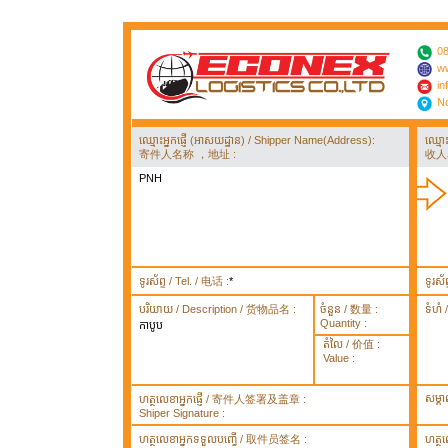
08
ww
in
No
ឈ្មោះអ្នកផ្ញើ (អាសយដ្ឋាន) / Shipper Name(Address):
ឈ្មោ
寄件人名称 ，地址 :
收人
PNH
ទូរស័ព្ទ / Tel. / 电话 :
*
ទូរស័
បរិយាយ / Description / 货物品名 :
ចំនួន / 数量 :
ទំហំ
Quantity :
កាបូប
តំលៃ / 价值 :
Value :
សម្គ
ហត្ថលេខាអ្នកផ្ញើ / 寄件人签署及盖章 :
Shiper Signature :
ហត្ថលេខាអ្នកទទួលបញ្ធើ / 取件员签名 :
ហត្ថ