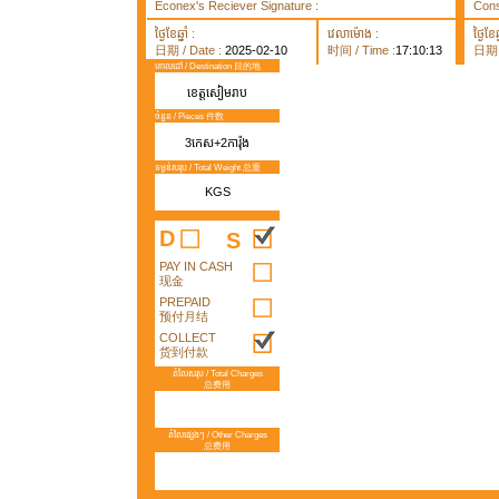
Econex's Reciever Signature :
Cons
ថ្ងៃខែឆ្នាំ :
វេលាម៉ោង :
ថ្ងៃខែឆ្
日期 / Date :
2025-02-10
时间 / Time :
17:10:13
日期 /
គោលដៅ / Destination 目的地
ខេត្តសៀមរាប
ចំនួន / Pieces 件数
3កេស+2ការ៉ុង
ទម្ងន់សរុប / Total Weight 总重
KGS
D
S
PAY IN CASH
现金
PREPAID
预付月结
COLLECT
货到付款
តំលៃសរុប / Total Charges
总费用
តំលៃផ្សេងៗ / Other Charges
总费用