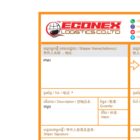
08
ww
in
No
ឈ្មោះអ្នកផ្ញើ (អាសយដ្ឋាន) / Shipper Name(Address):
ឈ្មោ
寄件人名称 ，地址 :
收人
PNH
ទូរស័ព្ទ / Tel. / 电话 :
*
ទូរស័
បរិយាយ / Description / 货物品名 :
ចំនួន / 数量 :
ទំហំ
Quantity :
កាបូប
តំលៃ / 价值 :
Value :
សម្គ
ហត្ថលេខាអ្នកផ្ញើ / 寄件人签署及盖章 :
Shiper Signature :