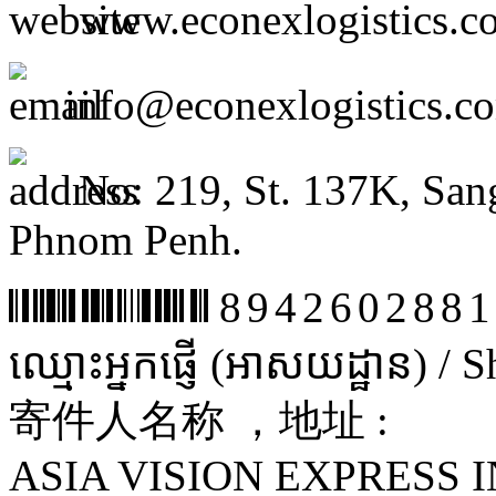
www.econexlogistics.c
info@econexlogistics.c
No: 219, St. 137K, San
Phnom Penh.
8942602881
ឈ្មោះអ្នកផ្ញើ (អាសយដ្ឋាន) /
寄件人名称 ，地址 :
ASIA VISION EXPRESS I