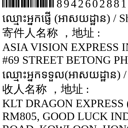
8942602881
ឈ្មោះអ្នកផ្ញើ (អាសយដ្ឋាន) /
寄件人名称 ，地址 :
ASIA VISION EXPRESS I
#69 STREET BETONG P
ឈ្មោះអ្នកទទួល(អាសយដ្ឋាន) 
收人名称 ，地址 :
KLT DRAGON EXPRESS 
RM805, GOOD LUCK IND'