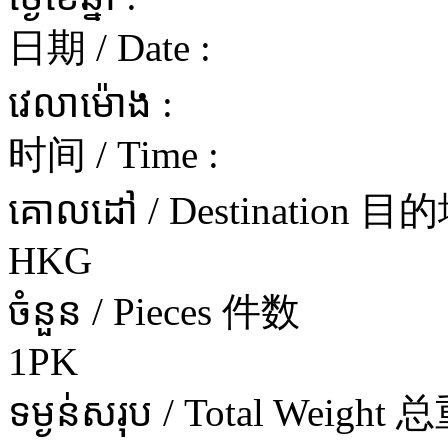
日期 / Date :
វេលាម៉ោង :
时间 / Time :
គោលដៅ / Destination 目
HKG
ចំនួន / Pieces 件数
1PK
ទម្ងន់សរុប / Total Weight 