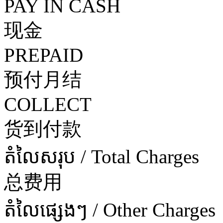
PAY IN CASH
现金
PREPAID
预付月结
COLLECT
货到付款
តំលៃសរុប / Total Charges
总费用
តំលៃផ្សេងៗ / Other Charges