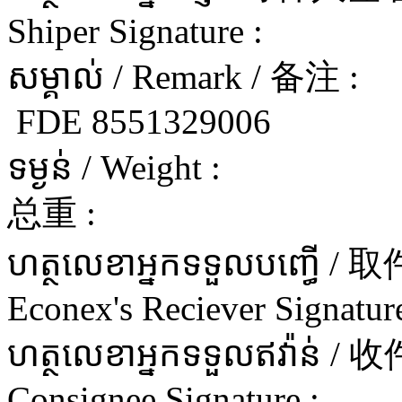
Shiper Signature :
សម្គាល់ / Remark / 备注 :
FDE 8551329006
ទម្ងន់ / Weight :
总重 :
ហត្ថលេខាអ្នកទទួលបញ្ធើ 
Econex's Reciever Signature
ហត្ថលេខាអ្នកទទួលឥវ៉ាន
Consignee Signature :