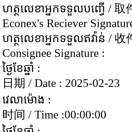
ហត្ថលេខាអ្នកទទួលបញ្ធើ 
Econex's Reciever Signature
ហត្ថលេខាអ្នកទទួលឥវ៉ាន
Consignee Signature :
ថ្ងៃខែឆ្នាំ :
日期 / Date :
2025-02-23
វេលាម៉ោង :
时间 / Time :
00:00:00
ថ្ងៃខែឆ្នាំ :