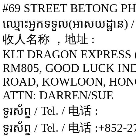
#69 STREET BETONG P
ឈ្មោះអ្នកទទួល(អាសយដ្ឋាន) 
收人名称 ，地址 :
KLT DRAGON EXPRESS 
RM805, GOOD LUCK IND'
ROAD, KOWLOON, HON
ATTN: DARREN/SUE
ទូរស័ព្ទ / Tel. / 电话 :
ទូរស័ព្ទ / Tel. / 电话 :
+852-2