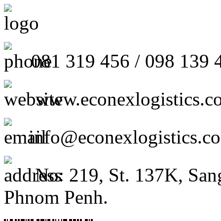
081 319 456 / 098 139 
www.econexlogistics.c
info@econexlogistics.c
No: 219, St. 137K, San
Phnom Penh.