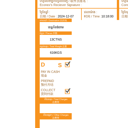
ហត្ថលេខាអ្នកទទួលបញ្ធើ / 取件员签名 :
ហត្ថ
Econex's Reciever Signature :
Cons
ថ្ងៃខែឆ្នាំ :
វេលាម៉ោង :
ថ្ងៃខែឆ្
日期 / Date :
2024-12-07
时间 / Time :
10:18:00
日期 /
គោលដៅ / Destination 目的地
ខេត្តកំពង់ចាម
ចំនួន / Pieces 件数
13CTNS
ទម្ងន់សរុប / Total Weight 总重
616KGS
D
S
PAY IN CASH
现金
PREPAID
预付月结
COLLECT
货到付款
តំលៃសរុប / Total Charges
总费用
តំលៃផ្សេងៗ / Other Charges
总费用