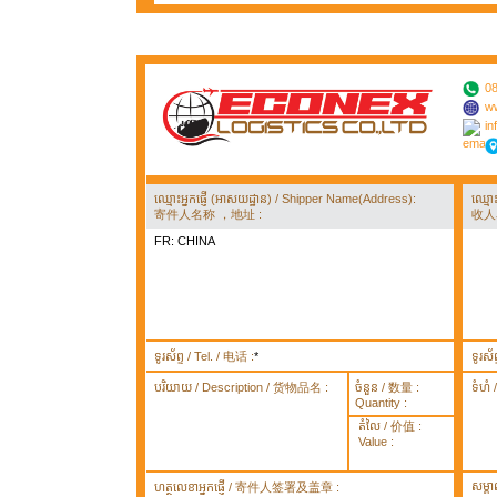
08
ww
in
ឈ្មោះអ្នកផ្ញើ (អាសយដ្ឋាន) / Shipper Name(Address):
ឈ្មោ
寄件人名称 ，地址 :
收人
FR: CHINA
ទូរស័ព្ទ / Tel. / 电话 :
*
ទូរស័
បរិយាយ / Description / 货物品名 :
ចំនួន / 数量 :
ទំហំ
Quantity :
តំលៃ / 价值 :
Value :
សម្គ
ហត្ថលេខាអ្នកផ្ញើ / 寄件人签署及盖章 :