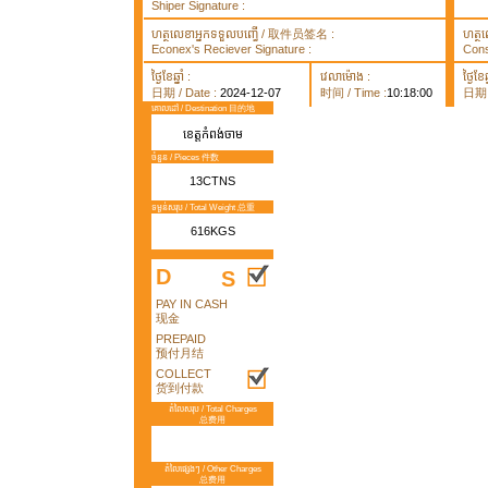
Shiper Signature :
ហត្ថលេខាអ្នកទទួលបញ្ធើ / 取件员签名 :
ហត្ថ
Econex's Reciever Signature :
Cons
ថ្ងៃខែឆ្នាំ :
វេលាម៉ោង :
ថ្ងៃខែឆ្
日期 / Date :
2024-12-07
时间 / Time :
10:18:00
日期 /
គោលដៅ / Destination 目的地
ខេត្តកំពង់ចាម
ចំនួន / Pieces 件数
13CTNS
ទម្ងន់សរុប / Total Weight 总重
616KGS
D
S
PAY IN CASH
现金
PREPAID
预付月结
COLLECT
货到付款
តំលៃសរុប / Total Charges
总费用
តំលៃផ្សេងៗ / Other Charges
总费用