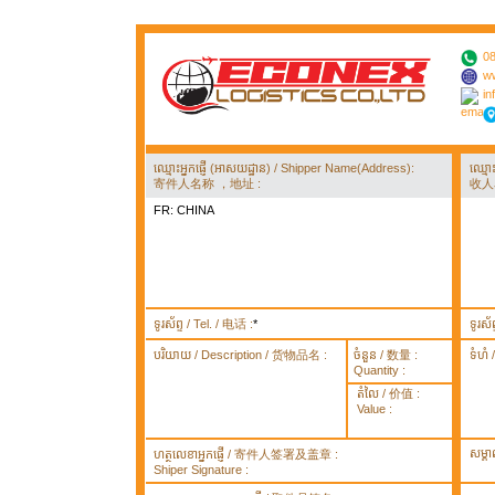
08
ww
in
ឈ្មោះអ្នកផ្ញើ (អាសយដ្ឋាន) / Shipper Name(Address):
ឈ្មោ
寄件人名称 ，地址 :
收人
FR: CHINA
ទូរស័ព្ទ / Tel. / 电话 :
*
ទូរស័
បរិយាយ / Description / 货物品名 :
ចំនួន / 数量 :
ទំហំ
Quantity :
តំលៃ / 价值 :
Value :
សម្គ
ហត្ថលេខាអ្នកផ្ញើ / 寄件人签署及盖章 :
Shiper Signature :