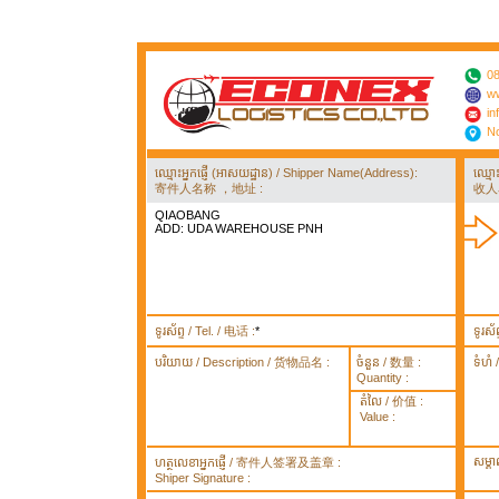
08
ww
in
No
ឈ្មោះអ្នកផ្ញើ (អាសយដ្ឋាន) / Shipper Name(Address):
ឈ្មោ
寄件人名称 ，地址 :
收人
QIAOBANG
ADD: UDA WAREHOUSE PNH
ទូរស័ព្ទ / Tel. / 电话 :
*
ទូរស័
បរិយាយ / Description / 货物品名 :
ចំនួន / 数量 :
ទំហំ
Quantity :
តំលៃ / 价值 :
Value :
សម្គ
ហត្ថលេខាអ្នកផ្ញើ / 寄件人签署及盖章 :
Shiper Signature :