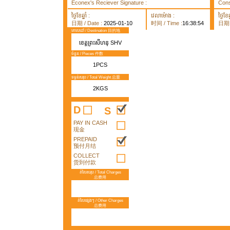
Econex's Reciever Signature :
Cons
ថ្ងៃខែឆ្នាំ :
វេលាម៉ោង :
ថ្ងៃខែឆ្
日期 / Date :
2025-01-10
时间 / Time :
16:38:54
日期 /
គោលដៅ / Destination 目的地
ខេត្តព្រះសីហនុ SHV
ចំនួន / Pieces 件数
1PCS
ទម្ងន់សរុប / Total Weight 总重
2KGS
D
S
PAY IN CASH
现金
PREPAID
预付月结
COLLECT
货到付款
តំលៃសរុប / Total Charges
总费用
តំលៃផ្សេងៗ / Other Charges
总费用