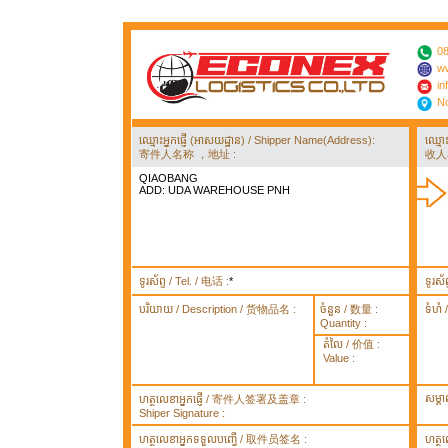
08
ww
in
No
ឈ្មោះអ្នកផ្ញើ (អាសយដ្ឋាន) / Shipper Name(Address):
ឈ្មោ
寄件人名称 ，地址 :
收人
QIAOBANG
ADD: UDA WAREHOUSE PNH
ទូរស័ព្ទ / Tel. / 电话 :
*
ទូរស័
បរិយាយ / Description / 货物品名 :
ចំនួន / 数量 :
ទំហំ
Quantity :
តំលៃ / 价值 :
Value :
សម្គ
ហត្ថលេខាអ្នកផ្ញើ / 寄件人签署及盖章 :
Shiper Signature :
ហត្ថលេខាអ្នកទទួលបញ្ធើ / 取件员签名 :
ហត្ថ