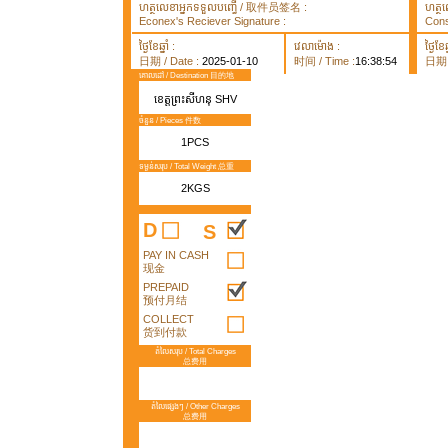
ហត្ថលេខាអ្នកទទួលបញ្ធើ / 取件员签名 :
ហត្ថ
Econex's Reciever Signature :
Cons
ថ្ងៃខែឆ្នាំ :
វេលាម៉ោង :
ថ្ងៃខែឆ្
日期 / Date :
2025-01-10
时间 / Time :
16:38:54
日期 /
គោលដៅ / Destination 目的地
ខេត្តព្រះសីហនុ SHV
ចំនួន / Pieces 件数
1PCS
ទម្ងន់សរុប / Total Weight 总重
2KGS
D
S
PAY IN CASH
现金
PREPAID
预付月结
COLLECT
货到付款
តំលៃសរុប / Total Charges
总费用
តំលៃផ្សេងៗ / Other Charges
总费用