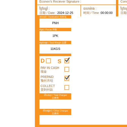
Econex's Reciever Signature :
Cons
ថ្ងៃខែឆ្នាំ :
វេលាម៉ោង :
ថ្ងៃខែឆ្
日期 / Date :
2024-12-25
时间 / Time :
00:00:00
日期 /
គោលដៅ / Destination 目的地
PNH
ចំនួន / Pieces 件数
1PK
ទម្ងន់សរុប / Total Weight 总重
11KGS
D
S
PAY IN CASH
现金
PREPAID
预付月结
COLLECT
货到付款
តំលៃសរុប / Total Charges
总费用
តំលៃផ្សេងៗ / Other Charges
总费用