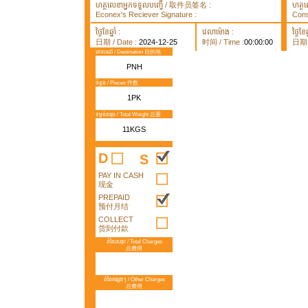
ហត្ថលេខាអ្នកទទួលបញ្ធើ / 取件员签名 :
ហត្ថ
Econex's Reciever Signature :
Cons
ថ្ងៃខែឆ្នាំ :
វេលាម៉ោង :
ថ្ងៃខែឆ្
日期 / Date :
2024-12-25
时间 / Time :
00:00:00
日期 /
គោលដៅ / Destination 目的地
PNH
ចំនួន / Pieces 件数
1PK
ទម្ងន់សរុប / Total Weight 总重
11KGS
D
S
PAY IN CASH
现金
PREPAID
预付月结
COLLECT
货到付款
តំលៃសរុប / Total Charges
总费用
តំលៃផ្សេងៗ / Other Charges
总费用