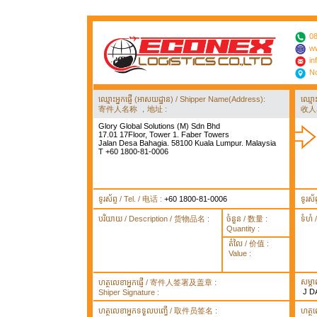
08
ww
in
No
ឈ្មោះអ្នកផ្ញើ (អាសយដ្ឋាន) / Shipper Name(Address):
ឈ្មោ
寄件人名称 ，地址 :
收人
Glory Global Solutions (M) Sdn Bhd
17.01 17Floor, Tower 1. Faber Towers
Jalan Desa Bahagia. 58100 Kuala Lumpur. Malaysia
T +60 1800-81-0006
ទូរស័ព្ទ / Tel. / 电话 :
+60 1800-81-0006
ទូរស័
បរិយាយ / Description / 货物品名 :
ចំនួន / 数量 :
ទំហំ
Quantity :
តំលៃ / 价值 :
Value :
សម្គ
ហត្ថលេខាអ្នកផ្ញើ / 寄件人签署及盖章 :
J D
Shiper Signature :
ហត្ថលេខាអ្នកទទួលបញ្ធើ / 取件员签名 :
ហត្ថ