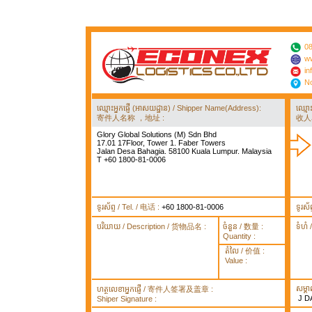
08
ww
in
No
ឈ្មោះអ្នកផ្ញើ (អាសយដ្ឋាន) / Shipper Name(Address):
ឈ្មោ
寄件人名称 ，地址 :
收人
Glory Global Solutions (M) Sdn Bhd
17.01 17Floor, Tower 1. Faber Towers
Jalan Desa Bahagia. 58100 Kuala Lumpur. Malaysia
T +60 1800-81-0006
ទូរស័ព្ទ / Tel. / 电话 :
+60 1800-81-0006
ទូរស័
បរិយាយ / Description / 货物品名 :
ចំនួន / 数量 :
ទំហំ
Quantity :
តំលៃ / 价值 :
Value :
សម្គ
ហត្ថលេខាអ្នកផ្ញើ / 寄件人签署及盖章 :
J D
Shiper Signature :