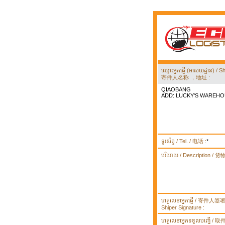
ឈ្មោះអ្នកផ្ញើ (អាសយដ្ឋាន) 
寄件人名称 ，地址 :
QIAOBANG
ADD: LUCKY'S WAREH
ទូរស័ព្ទ / Tel. / 电话 :
*
បរិយាយ / Description / 
ហត្ថលេខាអ្នកផ្ញើ / 寄件人
Shiper Signature :
ហត្ថលេខាអ្នកទទួលបញ្ធើ /