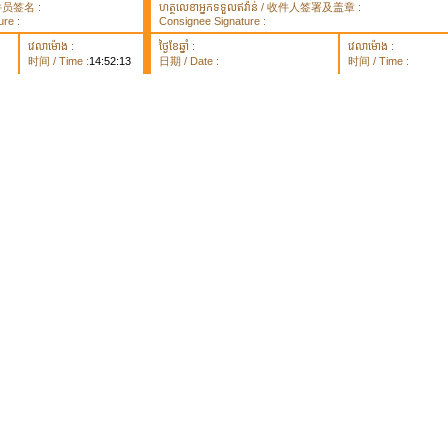
 取件员签名 :
ហត្ថលេខាអ្នកទទួលឥវ៉ាន់ / 收件人签署及盖章 :
re :
Consignee Signature :
វេលាម៉ោង :
ថ្ងៃខែឆ្នាំ :
វេលាម៉ោង :
时间 / Time :
14:52:13
日期 / Date :
时间 / Time :