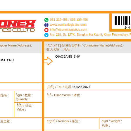
081 319 456 / 098 139 456
www.econexlogistics.com
9
info@econexlogistics.com
No: 219, St. 137K, Sangkat Ka Kab II, Khan Posenchey,
/ Shipper Name(Address):
ឈ្មោះអ្នកទទួល(អាសយដ្ឋាន) / Consignee Name(Address):
收人名称 ，地址 :
QIAOBANG SHV
OUSE PNH
ទូរស័ព្ទ / Tel. / 电话 :
0962098074
货物品名 :
ចំនួន / 数量 :
ទំហំ / Dimensions / 体积 :
Quantity :
តំលៃ / 价值 :
Value :
សម្គាល់ / Remark / 备注 :
ទម្ងន់ / Weight :
签署及盖章 :
总重 :