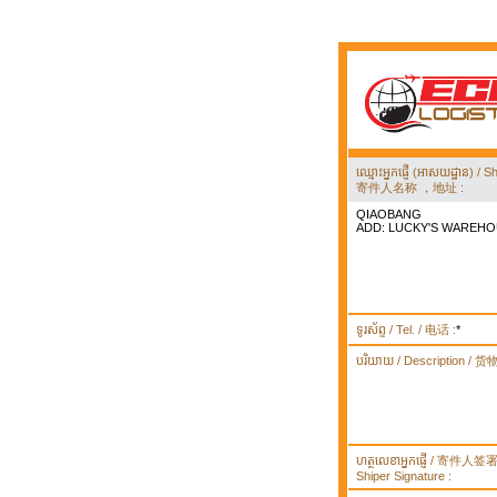
ឈ្មោះអ្នកផ្ញើ (អាសយដ្ឋាន) 
寄件人名称 ，地址 :
QIAOBANG
ADD: LUCKY'S WAREH
ទូរស័ព្ទ / Tel. / 电话 :
*
បរិយាយ / Description / 
ហត្ថលេខាអ្នកផ្ញើ / 寄件人
Shiper Signature :