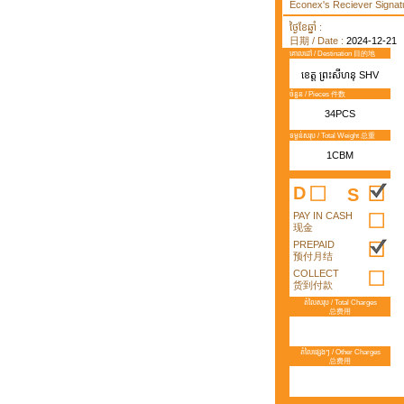
Econex's Reciever Signatu
ថ្ងៃខែឆ្នាំ :
日期 / Date :
2024-12-21
គោលដៅ / Destination 目的地
ខេត្ត ព្រះសីហនុ SHV
ចំនួន / Pieces 件数
34PCS
ទម្ងន់សរុប / Total Weight 总重
1CBM
D
S
PAY IN CASH
现金
PREPAID
预付月结
COLLECT
货到付款
តំលៃសរុប / Total Charges
总费用
តំលៃផ្សេងៗ / Other Charges
总费用