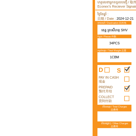
ហត្ថលេខាអ្នកទទួលបញ្ធើ /
Econex's Reciever Signatu
ថ្ងៃខែឆ្នាំ :
日期 / Date :
2024-12-21
គោលដៅ / Destination 目的地
ខេត្ត ព្រះសីហនុ SHV
ចំនួន / Pieces 件数
34PCS
ទម្ងន់សរុប / Total Weight 总重
1CBM
D
S
PAY IN CASH
现金
PREPAID
预付月结
COLLECT
货到付款
តំលៃសរុប / Total Charges
总费用
តំលៃផ្សេងៗ / Other Charges
总费用