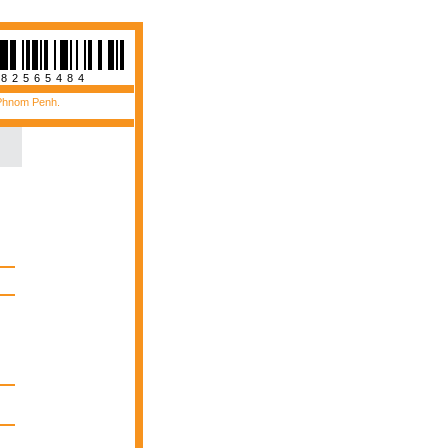
482565484
 Phnom Penh.