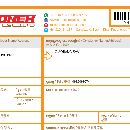
081 319 456 / 098 139 456
www.econexlogistics.com
9
info@econexlogistics.com
No: 219, St. 137K, Sangkat Ka Kab II, Khan Posenchey,
/ Shipper Name(Address):
ឈ្មោះអ្នកទទួល(អាសយដ្ឋាន) / Consignee Name(Address):
收人名称 ，地址 :
QIAOBANG SHV
OUSE PNH
ទូរស័ព្ទ / Tel. / 电话 :
0962098074
货物品名 :
ចំនួន / 数量 :
ទំហំ / Dimensions / 体积 :
Quantity :
តំលៃ / 价值 :
Value :
សម្គាល់ / Remark / 备注 :
ទម្ងន់ / Weight :
签署及盖章 :
总重 :
 取件员签名 :
ហត្ថលេខាអ្នកទទួលឥវ៉ាន់ / 收件人签署及盖章 :