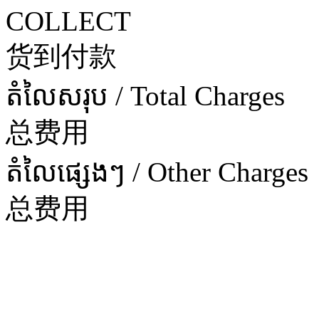
COLLECT
货到付款
តំលៃសរុប / Total Charges
总费用
តំលៃផ្សេងៗ / Other Charges
总费用