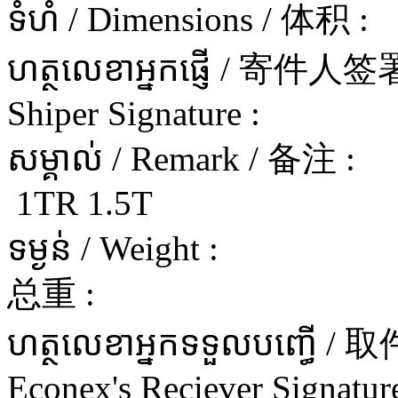
ទំហំ / Dimensions / 体积 :
ហត្ថលេខាអ្នកផ្ញើ / 寄件
Shiper Signature :
សម្គាល់ / Remark / 备注 :
1TR 1.5T
ទម្ងន់ / Weight :
总重 :
ហត្ថលេខាអ្នកទទួលបញ្ធើ 
Econex's Reciever Signature