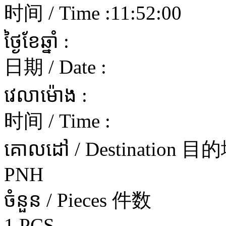
时间 / Time :
11:52:00
ថ្ងៃខែឆ្នាំ :
日期 / Date :
វេលាម៉ោង :
时间 / Time :
គោលដៅ / Destination 目
PNH
ចំនួន / Pieces 件数
1 PCS