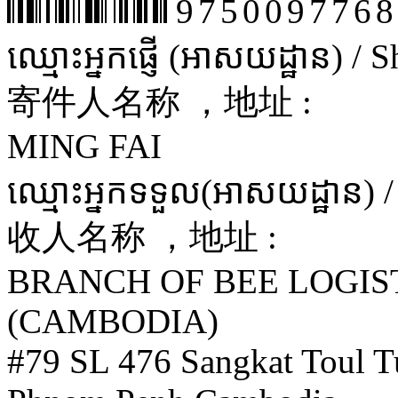
9750097768
ឈ្មោះអ្នកផ្ញើ (អាសយដ្ឋាន) /
寄件人名称 ，地址 :
MING FAI
ឈ្មោះអ្នកទទួល(អាសយដ្ឋាន) 
收人名称 ，地址 :
BRANCH OF BEE LOGIS
(CAMBODIA)
#79 SL 476 Sangkat Toul