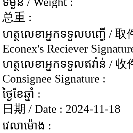
ទម្ងន់ / Weight :
总重 :
ហត្ថលេខាអ្នកទទួលបញ្ធើ 
Econex's Reciever Signature
ហត្ថលេខាអ្នកទទួលឥវ៉ាន
Consignee Signature :
ថ្ងៃខែឆ្នាំ :
日期 / Date :
2024-11-18
វេលាម៉ោង :