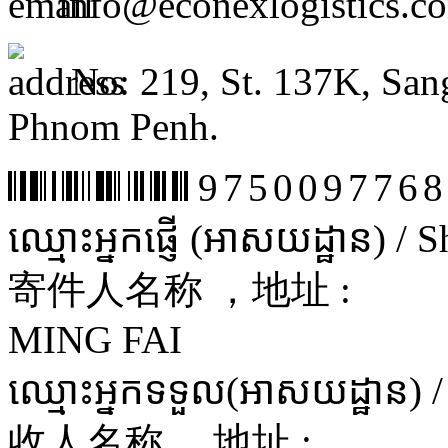
info@econexlogistics.c
No: 219, St. 137K, San
Phnom Penh.
9750097768
ឈ្មោះអ្នកផ្ញើ (អាសយដ្ឋាន) /
寄件人名称 ，地址 :
MING FAI
ឈ្មោះអ្នកទទួល(អាសយដ្ឋាន) 
收人名称 ，地址 :