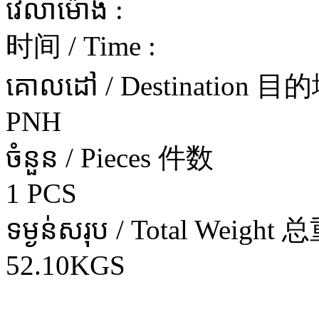
វេលាម៉ោង :
时间 / Time :
គោលដៅ / Destination 目
PNH
ចំនួន / Pieces 件数
1 PCS
ទម្ងន់សរុប / Total Weight 
52.10KGS