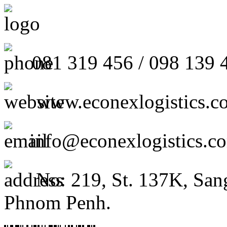
081 319 456 / 098 139 
www.econexlogistics.c
info@econexlogistics.c
No: 219, St. 137K, San
Phnom Penh.