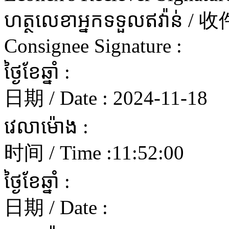
ហត្ថលេខាអ្នកទទួលឥវ៉ាន
Consignee Signature :
ថ្ងៃខែឆ្នាំ :
日期 / Date :
2024-11-18
វេលាម៉ោង :
时间 / Time :
11:52:00
ថ្ងៃខែឆ្នាំ :
日期 / Date :