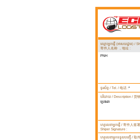
ឈ្មោះអ្នកផ្ញើ (អាសយដ្ឋាន) 
寄件人名称 ，地址 :
PNH
ទូរស័ព្ទ / Tel. / 电话 :
*
បរិយាយ / Description / 
ប្រេងឆា
ហត្ថលេខាអ្នកផ្ញើ / 寄件人
Shiper Signature :
ហត្ថលេខាអ្នកទទួលបញ្ធើ /