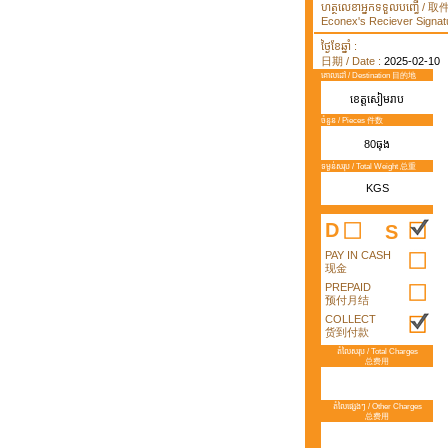
ហត្ថលេខាអ្នកទទួលបញ្ធើ /
Econex's Reciever Signatu
ថ្ងៃខែឆ្នាំ :
日期 / Date :
2025-02-10
គោលដៅ / Destination 目的地
ខេត្តសៀមរាប
ចំនួន / Pieces 件数
80ធុង
ទម្ងន់សរុប / Total Weight 总重
KGS
D
S
PAY IN CASH
现金
PREPAID
预付月结
COLLECT
货到付款
តំលៃសរុប / Total Charges
总费用
តំលៃផ្សេងៗ / Other Charges
总费用