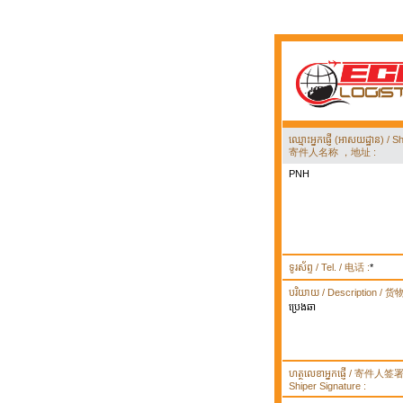
ឈ្មោះអ្នកផ្ញើ (អាសយដ្ឋាន) 
寄件人名称 ，地址 :
PNH
ទូរស័ព្ទ / Tel. / 电话 :
*
បរិយាយ / Description / 
ប្រេងឆា
ហត្ថលេខាអ្នកផ្ញើ / 寄件人
Shiper Signature :