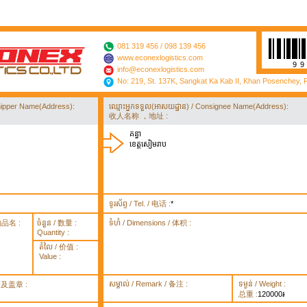
081 319 456 / 098 139 456
www.econexlogistics.com
9
info@econexlogistics.com
No: 219, St. 137K, Sangkat Ka Kab II, Khan Posenchey,
/ Shipper Name(Address):
ឈ្មោះអ្នកទទួល(អាសយដ្ឋាន) / Consignee Name(Address):
收人名称 ，地址 :
គន្ធា
ខេត្តសៀមរាប
ទូរស័ព្ទ / Tel. / 电话 :
*
货物品名 :
ចំនួន / 数量 :
ទំហំ / Dimensions / 体积 :
Quantity :
តំលៃ / 价值 :
Value :
សម្គាល់ / Remark / 备注 :
ទម្ងន់ / Weight :
签署及盖章 :
总重 :
120000៛