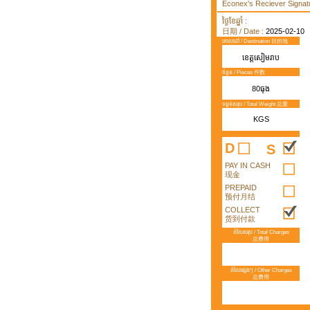
Econex's Reciever Signatu
ថ្ងៃខែឆ្នាំ :
日期 / Date :
2025-02-10
គោលដៅ / Destination 目的地
ខេត្តសៀមរាប
ចំនួន / Pieces 件数
80ធុង
ទម្ងន់សរុប / Total Weight 总重
KGS
D
S
PAY IN CASH
现金
PREPAID
预付月结
COLLECT
货到付款
តំលៃសរុប / Total Charges
总费用
តំលៃផ្សេងៗ / Other Charges
总费用