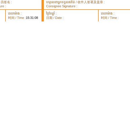
 取件员签名 :
ហត្ថលេខាអ្នកទទួលឥវ៉ាន់ / 收件人签署及盖章 :
re :
Consignee Signature :
វេលាម៉ោង :
ថ្ងៃខែឆ្នាំ :
វេលាម៉ោង :
时间 / Time :
15:31:08
日期 / Date :
时间 / Time :