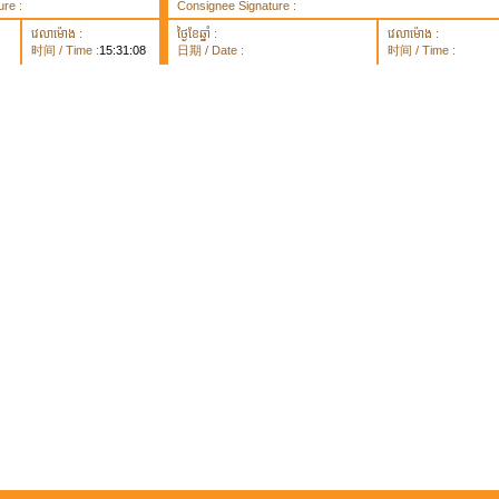
re :
Consignee Signature :
វេលាម៉ោង :
ថ្ងៃខែឆ្នាំ :
វេលាម៉ោង :
时间 / Time :
15:31:08
日期 / Date :
时间 / Time :