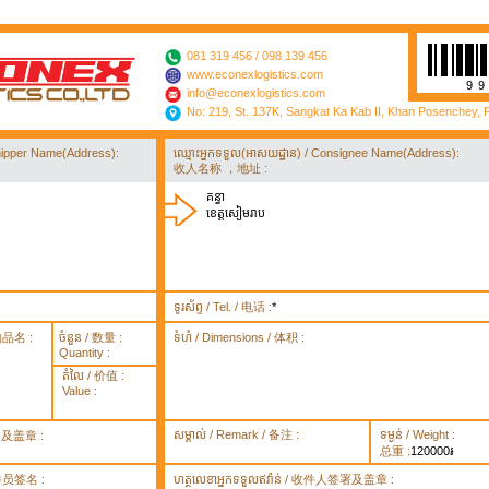
081 319 456 / 098 139 456
www.econexlogistics.com
9
info@econexlogistics.com
No: 219, St. 137K, Sangkat Ka Kab II, Khan Posenchey,
/ Shipper Name(Address):
ឈ្មោះអ្នកទទួល(អាសយដ្ឋាន) / Consignee Name(Address):
收人名称 ，地址 :
គន្ធា
ខេត្តសៀមរាប
ទូរស័ព្ទ / Tel. / 电话 :
*
货物品名 :
ចំនួន / 数量 :
ទំហំ / Dimensions / 体积 :
Quantity :
តំលៃ / 价值 :
Value :
សម្គាល់ / Remark / 备注 :
ទម្ងន់ / Weight :
签署及盖章 :
总重 :
120000៛
 取件员签名 :
ហត្ថលេខាអ្នកទទួលឥវ៉ាន់ / 收件人签署及盖章 :