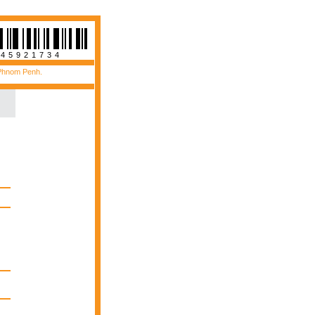
945921734
 Phnom Penh.